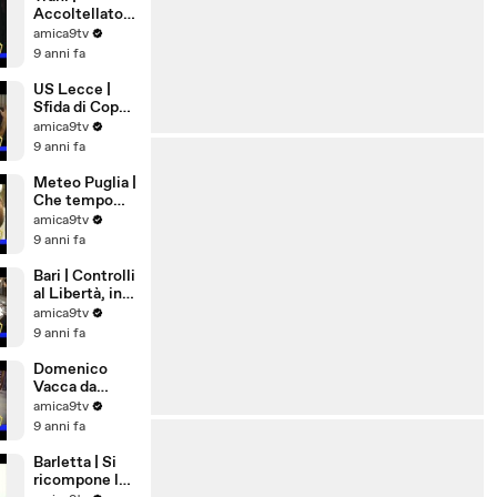
Accoltellato
28enne in Via
amica9tv
Ognissanti
9 anni fa
US Lecce |
Sfida di Coppa
a Pordenone
amica9tv
9 anni fa
Meteo Puglia |
Che tempo
farà a
amica9tv
Ferragosto
9 anni fa
Bari | Controlli
al Libertà, in
via Nicolai una
amica9tv
pistola
9 anni fa
lanciarazzi
Domenico
Vacca da
Andria a New
amica9tv
York,
9 anni fa
eccellenza di
Puglia
Barletta | Si
ricompone la