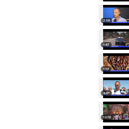
2:58
1:47
1:19
3:01
13:16