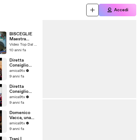
Accedi
BISCEGLIE
Maestra
picchia i
Video Top Dal Web
piccoli
10 anni fa
Diretta
Consiglio
Comunale di
amica9tv
Barletta del
9 anni fa
28/07/2017
Diretta
Consiglio
Comunale di
amica9tv
Barletta del
9 anni fa
31/07/2017
Domenico
Vacca, una
storia tutta
amica9tv
pugliese
9 anni fa
Trani |