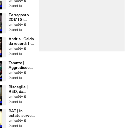
Democrazia
amica9tv
Cristiana
9 anni fa
Ferragosto
2017 | Si
rimane a casa
amica9tv
9 anni fa
Andria | Caldo
da record: tra
cibi freschi e
amica9tv
matrimoni
9 anni fa
bollenti
Taranto |
Aggredisce
anzia in
amica9tv
ospedale
9 anni fa
Bisceglie |
RED, da
Settembre
amica9tv
lavoro per 81
9 anni fa
famiglie
BAT | In
estate serve
più sangue,
amica9tv
appello alla
9 anni fa