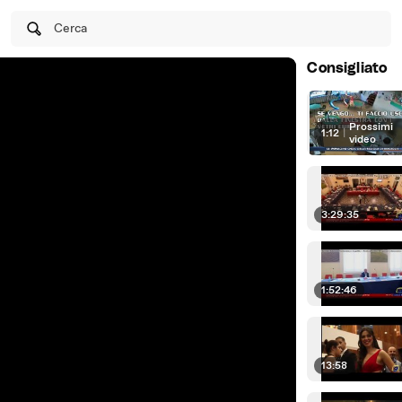
Cerca
Consigliato
Prossimi
1:12
|
video
3:29:35
1:52:46
13:58