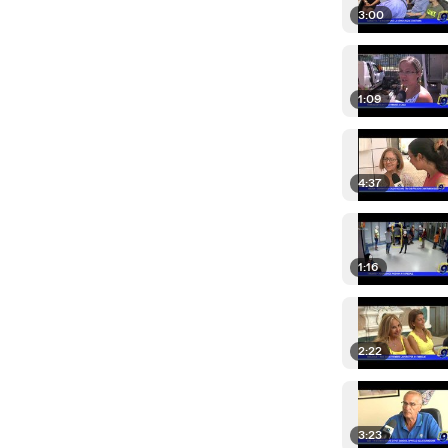
3:00
1:09
4:37
1:16
2:22
3:23