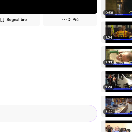
0:56
Segnalibro
Di Più
1:34
1:33
1:24
3:22