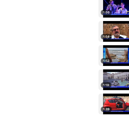
1:56
1:54
1:52
1:19
1:39