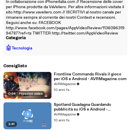
In collaborazione con iPhoneitalia.com // Recensione delle cover
per iPhone prodotte da VaVeliero. Per altre informazioni visitate il
sito http://www.vaveliero.com // ISCRITIVI al nostro canale per
rimanere sempre al corrente dei nostri Contest e recensioni.
Seguici anche su: FACEBOOK
http://www.facebook.com/pages/AppVideoReview/1136086319
94787?ref=ts TWITTER http://twitter.com/AppVideoReview
Categoria
🤖
Tecnologia
Consigliato
Frontline Commando Rivals il gioco
per iOS e Android - AVRMagazine.com
AVRMagazine
10 anni fa
0:54
|
Prossimi video
Spotland Guadagna Guardando
pubblicità su iOS e Android -
AVRMagazine.com
AVRMagazine
10 anni fa
3:41