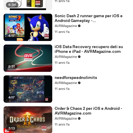
11 anni fa
6:36
Sonic Dash 2 runner game per iOS e
Android Gameplay -
AVRMagazine.com
AVRMagazine
11 anni fa
4:17
iOS Data Recovery recupero dati su
iPhone e iPad - AVRMagazine.com
AVRMagazine
11 anni fa
5:31
needforspeednolimits
AVRMagazine
11 anni fa
4:17
Order & Chaos 2 per iOS e Android -
AVRMagazine.com
AVRMagazine
11 anni fa
3:13