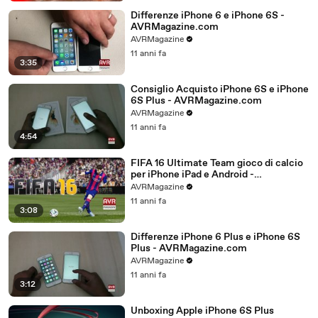
Differenze iPhone 6 e iPhone 6S -
AVRMagazine.com
AVRMagazine
11 anni fa
3:35
Consiglio Acquisto iPhone 6S e iPhone
6S Plus - AVRMagazine.com
AVRMagazine
11 anni fa
4:54
FIFA 16 Ultimate Team gioco di calcio
per iPhone iPad e Android -
AVRMagazine.com
AVRMagazine
11 anni fa
3:08
Differenze iPhone 6 Plus e iPhone 6S
Plus - AVRMagazine.com
AVRMagazine
11 anni fa
3:12
Unboxing Apple iPhone 6S Plus