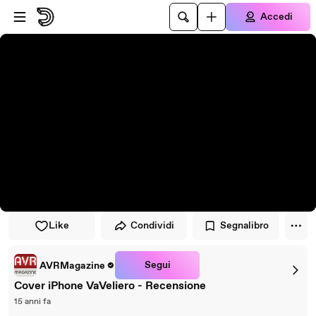
Vai al lettore
Passa al contenuto principale
Accedi
Like
Condividi
Segnalibro
Segui
AVRMagazine
Cover iPhone VaVeliero - Recensione
15 anni fa