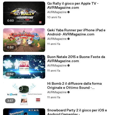
Go Rally il gioco per Apple TV -
AVRMagazine.com
AVRMagazine
10 anni fa
0:50
Geki Yaba Runner per iPhone iPad e
Android- AVRMagazine.com
AVRMagazine
11 anni fa
0:52
Buon Natale 2015 e Buone Feste da
AVRMagazine.com
AVRMagazine
11 anni fa
0:52
Hi Bomb 2 il diffusore dalla forma
Originale e Ottimo Sound -
AVRMagazine.com
AVRMagazine
11 anni fa
3:57
Snowboard Party 2 il gioco per iOS e
Android Gameplay -