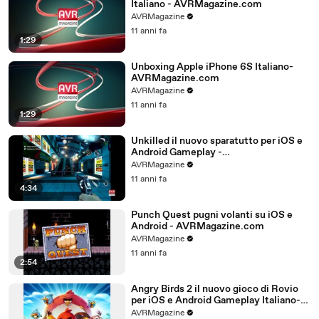
Italiano - AVRMagazine.com
AVRMagazine
11 anni fa
1:29
Unboxing Apple iPhone 6S Italiano-
AVRMagazine.com
AVRMagazine
11 anni fa
1:29
Unkilled il nuovo sparatutto per iOS e
Android Gameplay -
AVRMagazine.com
AVRMagazine
11 anni fa
4:34
Punch Quest pugni volanti su iOS e
Android - AVRMagazine.com
AVRMagazine
11 anni fa
2:54
Angry Birds 2 il nuovo gioco di Rovio
per iOS e Android Gameplay Italiano-
AVRMagazine.com (720p)
AVRMagazine