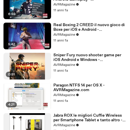
AVRMagazine.com (720p)
AVRMagazine
11 anni fa
6:59
Real Boxing 2 CREED il nuovo gioco di
Boxe per iOS e Android -
AVRMagazine.com
AVRMagazine
11 anni fa
5:42
Sniper Fury nuovo shooter game per
iOS Android e Windows -
AVRMagazine.com
AVRMagazine
11 anni fa
0:51
Paragon NTFS 14 per OS X -
AVRMagazine.com
AVRMagazine
11 anni fa
4:21
Jabra ROX le migliori Cuffie Wireless
per Smartphone Tablet e tanto altro -
AVRMagazine.com (720p)
AVRMagazine