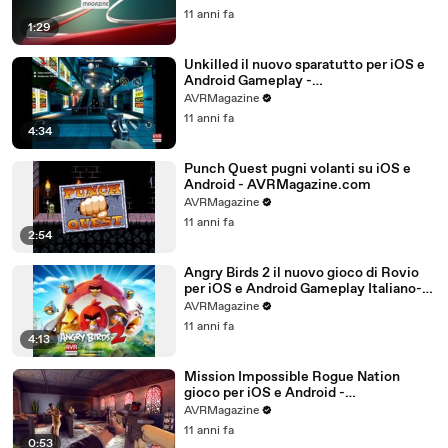
11 anni fa
1:29
Unkilled il nuovo sparatutto per iOS e
Android Gameplay -
AVRMagazine.com
AVRMagazine
11 anni fa
4:34
Punch Quest pugni volanti su iOS e
Android - AVRMagazine.com
AVRMagazine
11 anni fa
2:54
Angry Birds 2 il nuovo gioco di Rovio
per iOS e Android Gameplay Italiano-
AVRMagazine.com (720p)
AVRMagazine
11 anni fa
4:13
Mission Impossible Rogue Nation
gioco per iOS e Android -
AVRMagazine.com
AVRMagazine
11 anni fa
0:53