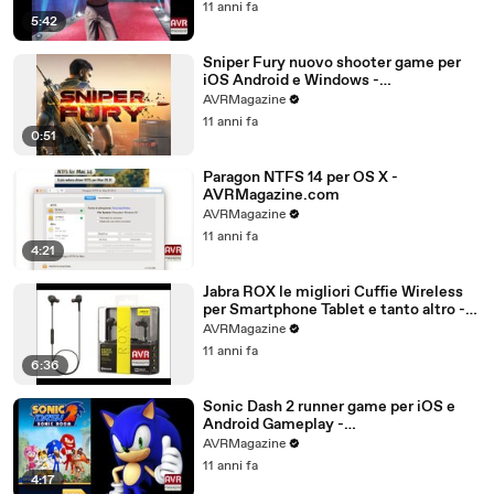
11 anni fa
5:42
Sniper Fury nuovo shooter game per
iOS Android e Windows -
AVRMagazine.com
AVRMagazine
11 anni fa
0:51
Paragon NTFS 14 per OS X -
AVRMagazine.com
AVRMagazine
11 anni fa
4:21
Jabra ROX le migliori Cuffie Wireless
per Smartphone Tablet e tanto altro -
AVRMagazine.com (720p)
AVRMagazine
11 anni fa
6:36
Sonic Dash 2 runner game per iOS e
Android Gameplay -
AVRMagazine.com
AVRMagazine
11 anni fa
4:17