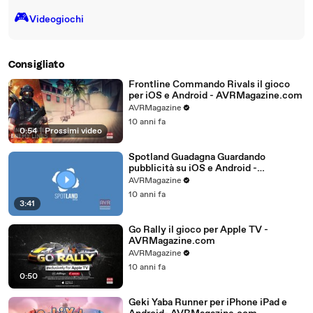
🎮️
Videogiochi
Consigliato
Frontline Commando Rivals il gioco
per iOS e Android - AVRMagazine.com
AVRMagazine
10 anni fa
0:54
|
Prossimi video
Spotland Guadagna Guardando
pubblicità su iOS e Android -
AVRMagazine.com
AVRMagazine
10 anni fa
3:41
Go Rally il gioco per Apple TV -
AVRMagazine.com
AVRMagazine
10 anni fa
0:50
Geki Yaba Runner per iPhone iPad e