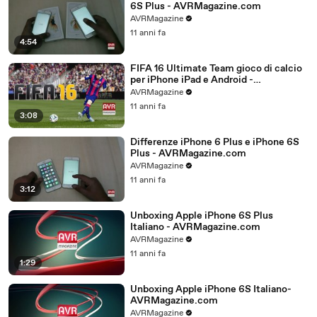
6S Plus - AVRMagazine.com
AVRMagazine
11 anni fa
4:54
FIFA 16 Ultimate Team gioco di calcio
per iPhone iPad e Android -
AVRMagazine.com
AVRMagazine
11 anni fa
3:08
Differenze iPhone 6 Plus e iPhone 6S
Plus - AVRMagazine.com
AVRMagazine
11 anni fa
3:12
Unboxing Apple iPhone 6S Plus
Italiano - AVRMagazine.com
AVRMagazine
11 anni fa
1:29
Unboxing Apple iPhone 6S Italiano-
AVRMagazine.com
AVRMagazine