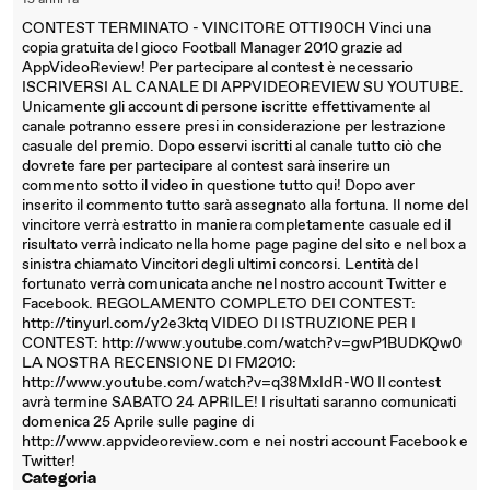
15 anni fa
CONTEST TERMINATO - VINCITORE OTTI90CH Vinci una
copia gratuita del gioco Football Manager 2010 grazie ad
AppVideoReview! Per partecipare al contest è necessario
ISCRIVERSI AL CANALE DI APPVIDEOREVIEW SU YOUTUBE.
Unicamente gli account di persone iscritte effettivamente al
canale potranno essere presi in considerazione per lestrazione
casuale del premio. Dopo esservi iscritti al canale tutto ciò che
dovrete fare per partecipare al contest sarà inserire un
commento sotto il video in questione tutto qui! Dopo aver
inserito il commento tutto sarà assegnato alla fortuna. Il nome del
vincitore verrà estratto in maniera completamente casuale ed il
risultato verrà indicato nella home page pagine del sito e nel box a
sinistra chiamato Vincitori degli ultimi concorsi. Lentità del
fortunato verrà comunicata anche nel nostro account Twitter e
Facebook. REGOLAMENTO COMPLETO DEI CONTEST:
http://tinyurl.com/y2e3ktq VIDEO DI ISTRUZIONE PER I
CONTEST: http://www.youtube.com/watch?v=gwP1BUDKQw0
LA NOSTRA RECENSIONE DI FM2010:
http://www.youtube.com/watch?v=q38MxIdR-W0 Il contest
avrà termine SABATO 24 APRILE! I risultati saranno comunicati
domenica 25 Aprile sulle pagine di
http://www.appvideoreview.com e nei nostri account Facebook e
Twitter!
Categoria