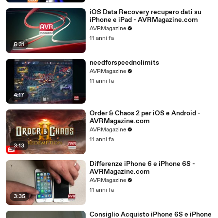
iOS Data Recovery recupero dati su
iPhone e iPad - AVRMagazine.com
AVRMagazine
11 anni fa
5:31
needforspeednolimits
AVRMagazine
11 anni fa
4:17
Order & Chaos 2 per iOS e Android -
AVRMagazine.com
AVRMagazine
11 anni fa
3:13
Differenze iPhone 6 e iPhone 6S -
AVRMagazine.com
AVRMagazine
11 anni fa
3:35
Consiglio Acquisto iPhone 6S e iPhone