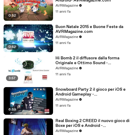
Android- AVRMagazine.com
AVRMagazine
11 anni fa
0:52
Buon Natale 2015 e Buone Feste da
AVRMagazine.com
AVRMagazine
11 anni fa
0:52
Hi Bomb 2 il diffusore dalla forma
Originale e Ottimo Sound -
AVRMagazine.com
AVRMagazine
11 anni fa
3:57
Snowboard Party 2 il gioco per iOS e
Android Gameplay -
AVRMagazine.com (720p)
AVRMagazine
11 anni fa
6:59
Real Boxing 2 CREED il nuovo gioco di
Boxe per iOS e Android -
AVRMagazine.com
AVRMagazine