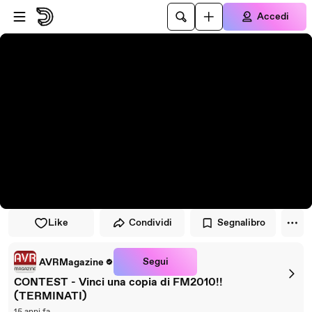
Vai al lettore
Passa al contenuto principale
Accedi
Like
Condividi
Segnalibro
Segui
AVRMagazine
CONTEST - Vinci una copia di FM2010!!
(TERMINATI)