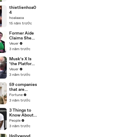
thietlienhoa0
4
hoalaaoa
15 năm trước
Former Aide
Claims She
Was Asked to
Veuer
Make a ‘Hit
3 năm trước
List’ For
Trump
Musk’s X Is
‘the Platform
With the
Veuer
Largest Ratio
3 năm trước
of
Misinformatio
59 companies
n or
that are
Disinformatio
changing the
Fortune
n’ Amongst
world: From
3 năm trước
All Social
Tesla to
Media
Chobani
3 Things to
Platforms
Know About
Coco Gauff's
People
Parents
3 năm trước
Hollywood