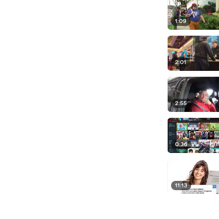
1:09
2:01
2:55
0:36
11:13