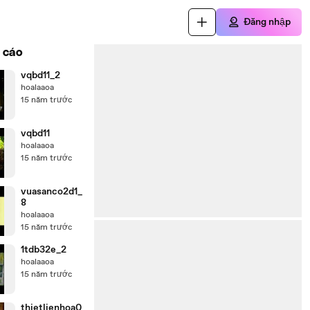
Đăng nhập
 cáo
vqbd11_2
hoalaaoa
15 năm trước
vqbd11
hoalaaoa
15 năm trước
vuasanco2d1_
8
hoalaaoa
15 năm trước
1tdb32e_2
hoalaaoa
15 năm trước
thietlienhoa0