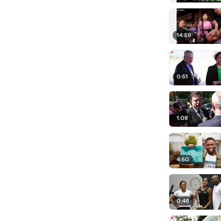
14:59
0:51
1:08
4:50
0:46