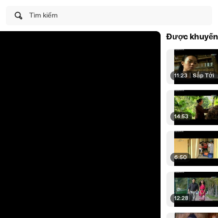
Tìm kiếm
Được khuyến
11:23
|
Sắp Tới
14:53
6:50
12:28