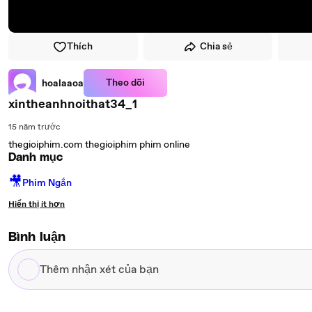
Thích
Chia sẻ
Theo dõi
hoalaaoa
xintheanhnoithat34_1
15 năm trước
thegioiphim.com thegioiphim phim online
Danh mục
🎥
Phim Ngắn
Hiển thị ít hơn
Bình luận
Thêm
nhận
xét
của