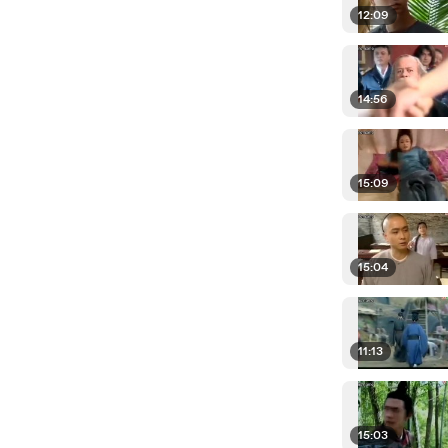
12:09
14:56
15:09
15:04
11:13
15:03