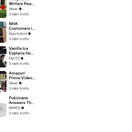
Writers Reach
‘Tentative
Veuer
Agreement’
3 năm trước
With Studios
After 146 Day
NHA
Strike
Customers in
Limbo as
SportsGrid
Company
3 năm trước
Faces
Potential
Vanilla Ice
Merger
Explains How
the 90’s
FACTZ
Shaped
3 năm trước
America
Amazon’
Prime Video
Will Show
Veuer
Commercials
3 năm trước
Starting Next
Year
Pokimane
Answers The
Web's Most
WIRED
Searched
3 năm trước
Questions