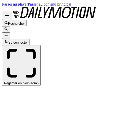
Passer au player
Passer au contenu principal
Rechercher
Se connecter
Regarder en plein écran