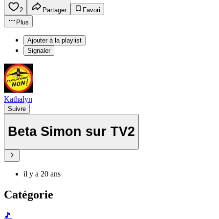
2
Partager
Favori
Plus
Ajouter à la playlist
Signaler
Kathalyn
Suivre
Beta Simon sur TV2
il y a 20 ans
Catégorie
🎵