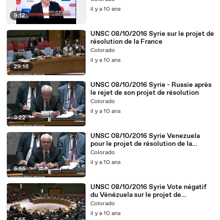
il y a 10 ans
9:12
UNSC 08/10/2016 Syrie sur le projet de
résolution de la France
Colorado
il y a 10 ans
29:16
UNSC 08/10/2016 Syrie - Russie après
le rejet de son projet de résolution
Colorado
il y a 10 ans
3:22
UNSC 08/10/2016 Syrie Venezuela
pour le projet de résolution de la
Russie
Colorado
il y a 10 ans
5:55
UNSC 08/10/2016 Syrie Vote négatif
du Vénézuela sur le projet de
résolution de la France
Colorado
il y a 10 ans