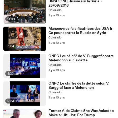
UNSC ONU Russie sur la Syrie -
25/09/2016
Colorado
il y a 10 ans
18:54
Manoeuvres falsificatrices des USA &
Co pour contret la Russie en Syrie
Colorado
il y a 10 ans
6:04
ONPC Loupé n°2 de V. Burggraf contre
Mélenchon sur la dette
Colorado
il y a 10 ans
5:23
ONPC Le chiffre de la dette selon V.
Burggraf face à Mélenchon
Colorado
il y a 10 ans
0:23
Former Aide Claims She Was Asked to
Make a ‘Hit List’ For Trump