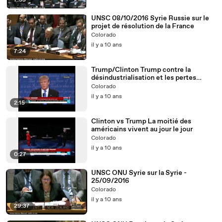
7:55
UNSC 08/10/2016 Syrie Russie sur le
projet de résolution de la France
Colorado
il y a 10 ans
7:24
Trump/Clinton Trump contre la
désindustrialisation et les pertes
d'emplois aux USA
Colorado
il y a 10 ans
2:15
Clinton vs Trump La moitié des
américains vivent au jour le jour
Colorado
il y a 10 ans
0:27
UNSC ONU Syrie sur la Syrie -
25/09/2016
Colorado
il y a 10 ans
29:37