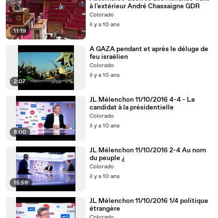
à l'extérieur André Chassaigne GDR
Colorado
il y a 10 ans
11:19
A GAZA pendant et après le déluge de
feu israélien
Colorado
il y a 10 ans
2:07
JL Mélenchon 11/10/2016 4-4 - Le
candidat à la présidentielle
Colorado
il y a 10 ans
8:00
JL Mélenchon 11/10/2016 2-4 Au nom
du peuple ¿
Colorado
il y a 10 ans
15:59
JL Mélenchon 11/10/2016 1/4 politique
étrangère
Colorado