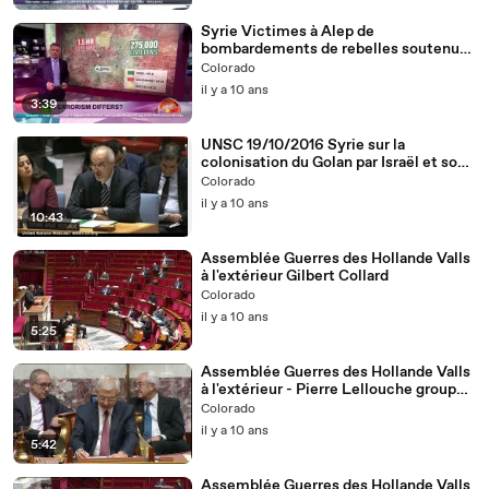
Syrie Victimes à Alep de
bombardements de rebelles soutenus
par coalition pilotée par USA
Colorado
il y a 10 ans
3:39
UNSC 19/10/2016 Syrie sur la
colonisation du Golan par Israël et son
aide aux terroristes
Colorado
il y a 10 ans
10:43
Assemblée Guerres des Hollande Valls
à l'extérieur Gilbert Collard
Colorado
il y a 10 ans
5:25
Assemblée Guerres des Hollande Valls
à l'extérieur - Pierre Lellouche groupe
LR
Colorado
il y a 10 ans
5:42
Assemblée Guerres des Hollande Valls