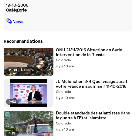
18-10-2006
Catégorie
🗞
News
Recommandations
ONU 21/11/2016 Situation en Syrie
Intervention de la Russie
Colorado
il y a 10 ans
11:08
|
À suivre
JL Mélenchon 3-4 Quel visage aurait
votre France insoumise ? 11-10-2016
Colorado
il y a 10 ans
9:53
Double standards des atlantistes dans
la guerre à l'Etat islamiste
Colorado
il y a 10 ans
4:19