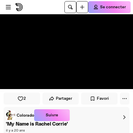
Passer au player
Passer au contenu principal
Se connecter
2
Partager
Favori
Suivre
Colorado
'My Name is Rachel Corrie'
il y a 20 ans