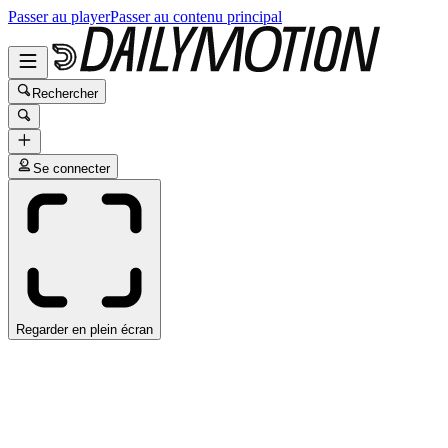
Passer au player
Passer au contenu principal
Rechercher
Se connecter
Regarder en plein écran