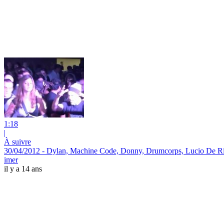
1:18
|
À suivre
30/04/2012 - Dylan, Machine Code, Donny, Drumcorps, Lucio De 
imer
il y a 14 ans