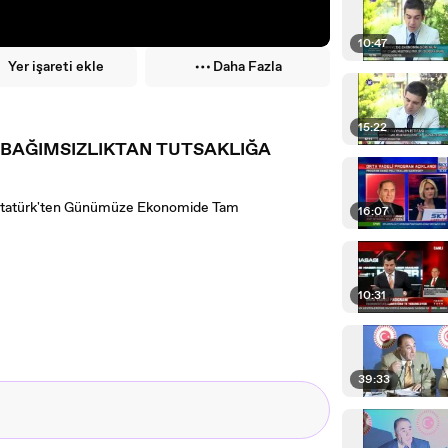
10:47
Yer işareti ekle
Daha Fazla
15:22
BAĞIMSIZLIKTAN TUTSAKLIĞA
a Atatürk'ten Günümüze Ekonomide Tam
16:07
10:31
39:33