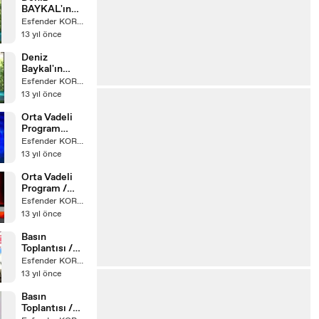
BAYKAL'ın
İstifası -
Esfender KORKMAZ
Bölüm 2 /
13 yıl önce
İstanbul
Sohbetleri -
Deniz
Kanal B
Baykal'ın
İstifası -
Esfender KORKMAZ
Bölüm 1 /
13 yıl önce
İstanbul
Sohbetleri -
Orta Vadeli
Kanal B
Program
Açıklandı /
Esfender KORKMAZ
Paranın İzi -
13 yıl önce
Skyturk
Orta Vadeli
Program /
Haber Masası
Esfender KORKMAZ
- Habertürk
13 yıl önce
Basın
Toplantısı /
TBMM -
Esfender KORKMAZ
05.06.2008
13 yıl önce
Basın
Toplantısı /