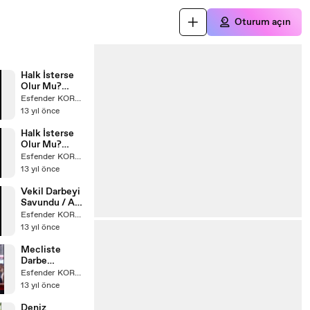
Oturum açın
Halk İsterse
Olur Mu?
Bölüm - 1 / Ara
Esfender KORKMAZ
Haber - TV 8
13 yıl önce
Halk İsterse
Olur Mu?
Bölüm - 2 /
Esfender KORKMAZ
Ara Haber -
13 yıl önce
TV 8
Vekil Darbeyi
Savundu / Ara
Haber -
Esfender KORKMAZ
Samanyolu
13 yıl önce
TV
Mecliste
Darbe
Tartışmaası /
Esfender KORKMAZ
Ara Haber -
13 yıl önce
ATV
Deniz