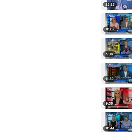
23:28
10:07
6:36
11:29
9:35
10:44