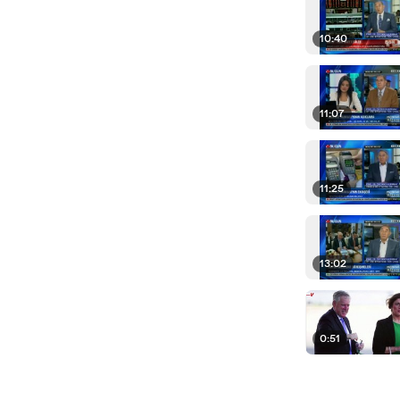
10:40
11:07
11:25
13:02
0:51