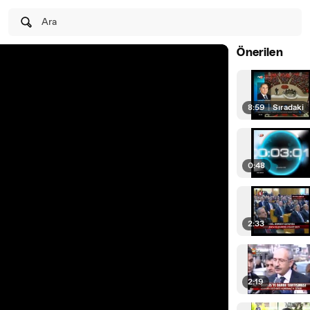
Ara
Önerilen
8:59
|
Sıradaki
0:48
2:33
2:19