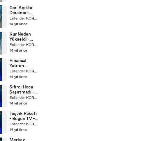
Ekonomi
Masası
Cari Açıkta
Daralma -
Bugün TV -
Esfender KORKMAZ
Ekonomi
14 yıl önce
Masası
Kur Neden
Yükseldi -
Bugün TV -
Esfender KORKMAZ
Ekonomi
14 yıl önce
Masası
Finansal
Yatırım
Araçları -
Esfender KORKMAZ
Bugün TV -
14 yıl önce
Ekonomi
Masası
Sıfırcı Hoca
Şaşırtmadı -
Bugün TV -
Esfender KORKMAZ
Ekonomi
14 yıl önce
Masası
Teşvik Paketi
- Bugün TV -
Ekonomi
Esfender KORKMAZ
Masası
14 yıl önce
Merkez