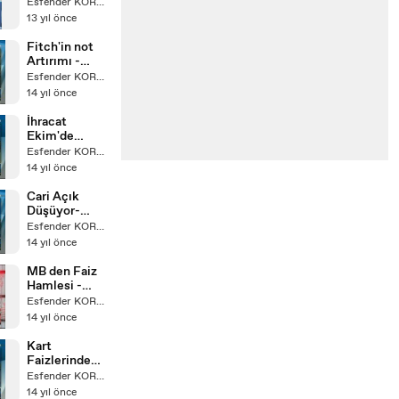
TBMM -
Esfender KORKMAZ
04.03.2009
13 yıl önce
Fitch'in not
Artırımı -
Bugün TV -
Esfender KORKMAZ
Ekonomi
14 yıl önce
Masası
İhracat
Ekim'de
Geriledi -
Esfender KORKMAZ
Bugün TV -
14 yıl önce
Ekonomi
Masası
Cari Açık
Düşüyor-
BugünTV-
Esfender KORKMAZ
Ekonomi
14 yıl önce
Masası
MB den Faiz
Hamlesi -
Bugün TV -
Esfender KORKMAZ
Ara Haber
14 yıl önce
Kart
Faizlerinde
Değişiklik Yok
Esfender KORKMAZ
- Bugün TV -
14 yıl önce