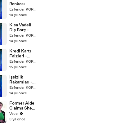
Bankası
Kararları -
Esfender KORKMAZ
Bugün TV -
14 yıl önce
Ekonomi
Masası
Kısa Vadeli
Dış Borç -
Bugün TV -
Esfender KORKMAZ
Ekonomi
14 yıl önce
Masası
Kredi Kartı
Faizleri -
Bugün TV-
Esfender KORKMAZ
Ekonomi
15 yıl önce
Masası
İşsizlik
Rakamları -
Bugün TV -
Esfender KORKMAZ
Ekonomi
14 yıl önce
Masası
Former Aide
Claims She
Was Asked to
Veuer
Make a ‘Hit
3 yıl önce
List’ For
Trump