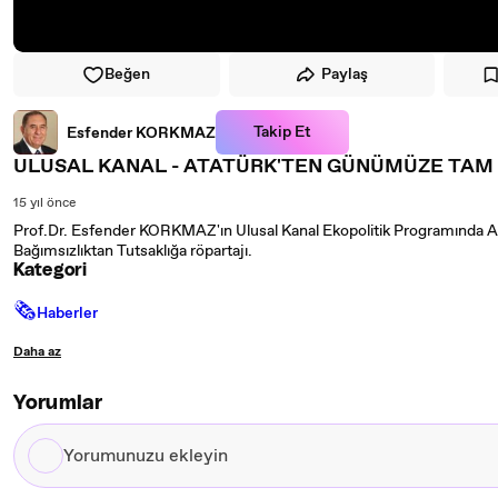
Beğen
Paylaş
Takip Et
Esfender KORKMAZ
ULUSAL KANAL - ATATÜRK'TEN GÜNÜMÜZE TAM 
15 yıl önce
Prof.Dr. Esfender KORKMAZ'ın Ulusal Kanal Ekopolitik Programınd
Bağımsızlıktan Tutsaklığa röpartajı.
Kategori
🗞
Haberler
Daha az
Yorumlar
Yorumunuzu
ekleyin