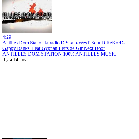
4:29
Antilles Dom Station la radio DjSkalp-WesT SounD ReKorD-
Gappy Ranks_Feat.Gyptian Leftside-GirlNext Door
ANTILLES DOM STATION 100% ANTILLES MUSIC
il y a 14 ans