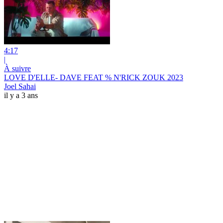
4:17
|
À suivre
LOVE D'ELLE- DAVE FEAT % N'RICK ZOUK 2023
Joel Sahai
il y a 3 ans