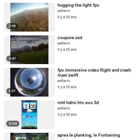
hugging the light fpv
pellarin
il y a 15 ans
2:18
coupure osd
pellarin
il y a 15 ans
3:47
fpv immersive video flight and crash
maxi swift
pellarin
il y a 15 ans
1:37
mhl hdmi htc evo 3d
pellarin
il y a 15 ans
0:04
apres le planking, le Fontaining