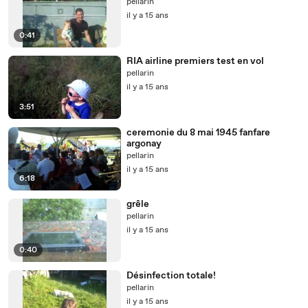
pellarin
il y a 15 ans
0:41
RIA airline premiers test en vol
pellarin
il y a 15 ans
3:51
ceremonie du 8 mai 1945 fanfare
argonay
pellarin
il y a 15 ans
6:18
grêle
pellarin
il y a 15 ans
0:40
Désinfection totale!
pellarin
il y a 15 ans