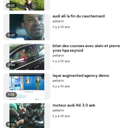
4:01
audi a6 la fin du cauchemard
pellarin
il y a 15 ans
0:37
bilan des courses avec alain et pierre
yves hpa seynod
pellarin
il y a 15 ans
2:30
layar augmented agency démo
pellarin
il y a 15 ans
1:56
moteur audi A6 3.0 asb
pellarin
il y a 15 ans
6:12