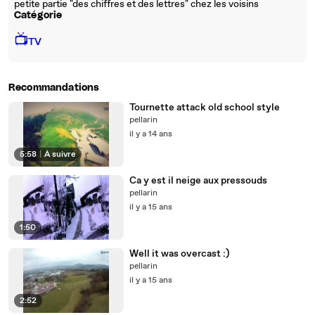
petite partie "des chiffres et des lettres" chez les voisins
Catégorie
📺
TV
Recommandations
Tournette attack old school style
pellarin
il y a 14 ans
5:58
|
À suivre
Ca y est il neige aux pressouds
pellarin
il y a 15 ans
1:50
Well it was overcast :)
pellarin
il y a 15 ans
2:52