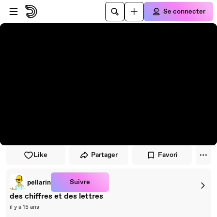
Passer au player
Passer au contenu principal
Se connecter
Like
Partager
Favori
Suivre
pellarin
des chiffres et des lettres
il y a 15 ans