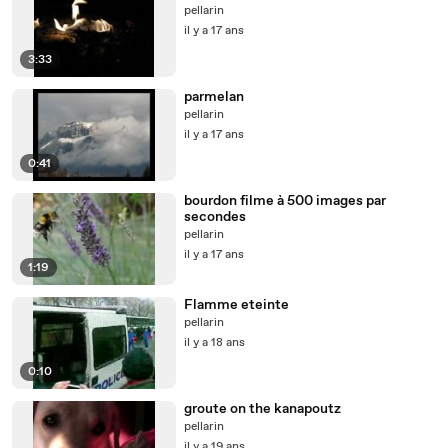
pellarin
il y a 17 ans
3:33
parmelan
pellarin
il y a 17 ans
0:41
bourdon filme à 500 images par
secondes
pellarin
il y a 17 ans
1:19
Flamme eteinte
pellarin
il y a 18 ans
0:10
groute on the kanapoutz
pellarin
il y a 19 ans