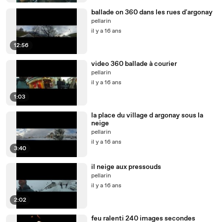
ballade on 360 dans les rues d'argonay
pellarin
il y a 16 ans
12:56
video 360 ballade à courier
pellarin
il y a 16 ans
1:03
la place du village d argonay sous la
neige
pellarin
il y a 16 ans
3:40
il neige aux pressouds
pellarin
il y a 16 ans
2:02
feu ralenti 240 images secondes