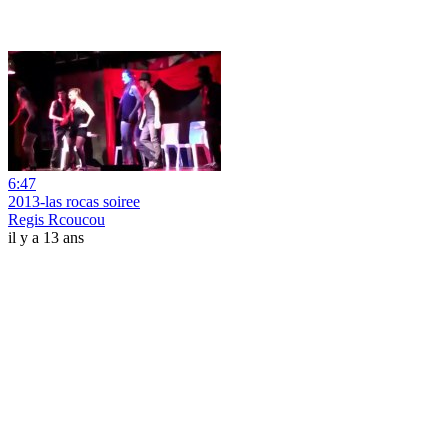
6:47
2013-las rocas soiree
Regis Rcoucou
il y a 13 ans