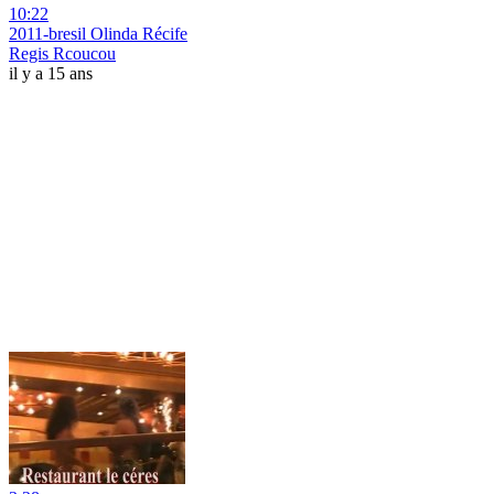
10:22
2011-bresil Olinda Récife
Regis Rcoucou
il y a 15 ans