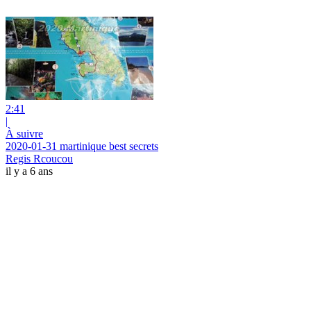
2:41
|
À suivre
2020-01-31 martinique best secrets
Regis Rcoucou
il y a 6 ans