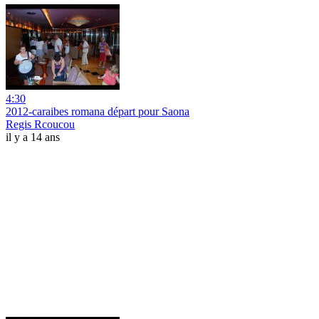
4:30
2012-caraibes romana départ pour Saona
Regis Rcoucou
il y a 14 ans