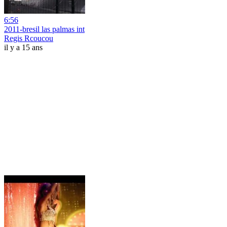
6:56
2011-bresil las palmas int
Regis Rcoucou
il y a 15 ans