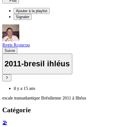
Plus
Ajouter à la playlist
Signaler
Regis Rcoucou
Suivre
2011-bresil ihléus
il y a 15 ans
escale transatlantique Brésilienne 2011 à Ilhéus
Catégorie
🏖