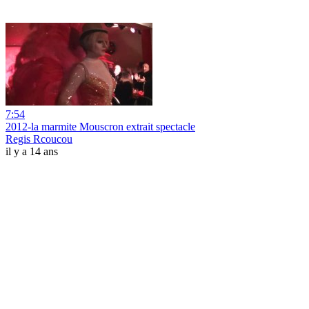
7:54
2012-la marmite Mouscron extrait spectacle
Regis Rcoucou
il y a 14 ans