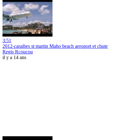
3:51
2012-caraibes st martin Maho beach aeroport et chute
Regis Rcoucou
il y a 14 ans