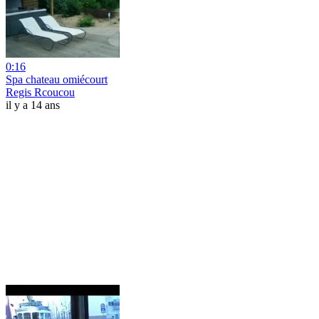
0:16
Spa chateau omiécourt
Regis Rcoucou
il y a 14 ans