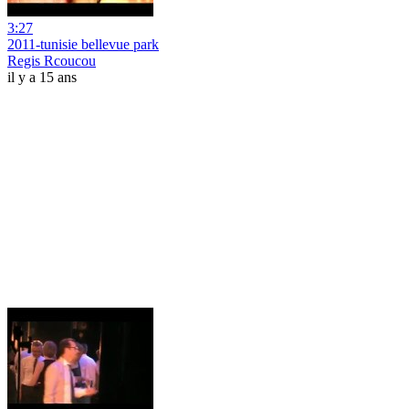
3:27
2011-tunisie bellevue park
Regis Rcoucou
il y a 15 ans