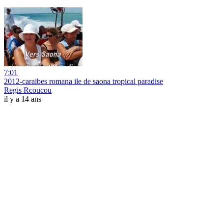
7:01
2012-caraibes romana ile de saona tropical paradise
Regis Rcoucou
il y a 14 ans