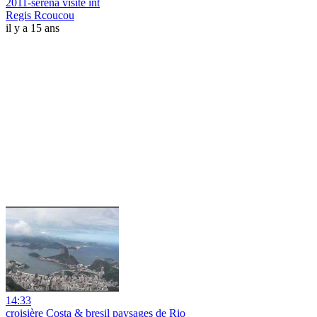
2011-serena visite int
Regis Rcoucou
il y a 15 ans
14:33
croisière Costa & bresil paysages de Rio