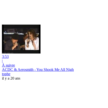
3:53
|
À suivre
ACDC & Aerosmith - You Shook Me All Nigh
tophe
il y a 20 ans