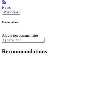
🗞
News
Voir moins
Commentaires
Ajoute ton commentaire
Recommandations