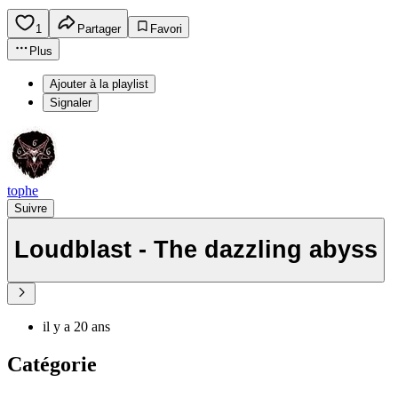
1
Partager
Favori
Plus
Ajouter à la playlist
Signaler
tophe
Suivre
Loudblast - The dazzling abyss
il y a 20 ans
Catégorie