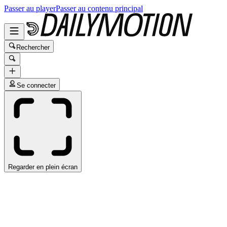
Passer au player
Passer au contenu principal
Rechercher
Se connecter
Regarder en plein écran