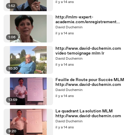
il y a 14 ans
1:52
http://mlm-expert-
academie.com/enregistrement
interview Danielle power booster
David Duchemin
il y a 14 ans
1:06
http://www.david-duchemin.com
video temoignage mlm lr
David Duchemin
il y a 14 ans
10:30
Feuille de Route pour Succès MLM
http://www.david-duchemin.com
David Duchemin
il y a 14 ans
13:59
Le quadrant La solution MLM
http://www.david-duchemin.com
David Duchemin
il y a 14 ans
9:20