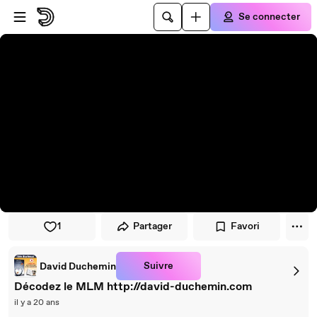
Passer au player
Passer au contenu principal
Se connecter
1
Partager
Favori
Suivre
David Duchemin
Décodez le MLM http://david-duchemin.com
il y a 20 ans