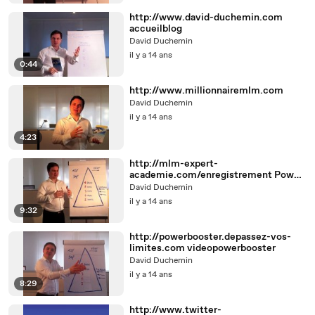
http://www.david-duchemin.com
accueilblog
David Duchemin
il y a 14 ans
0:44
http://www.millionnairemlm.com
David Duchemin
il y a 14 ans
4:23
http://mlm-expert-
academie.com/enregistrement Power
Booster
David Duchemin
il y a 14 ans
9:32
http://powerbooster.depassez-vos-
limites.com videopowerbooster
David Duchemin
il y a 14 ans
8:29
http://www.twitter-