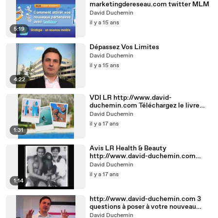
marketingdereseau.com twitter MLM
David Duchemin
il y a 15 ans
5:19
Dépassez Vos Limites
David Duchemin
il y a 15 ans
4:22
VDI LR http://www.david-
duchemin.com Téléchargez le livre
"Confidences et Conseils d'un Pro du
David Duchemin
MLM"
il y a 17 ans
1:31
Avis LR Health & Beauty
http://www.david-duchemin.com
Téléchargez le livre "Confidences et
David Duchemin
Conseils d'un Pro du MLM"
il y a 17 ans
1:14
http://www.david-duchemin.com 3
questions à poser à votre nouveau
partenaire
David Duchemin