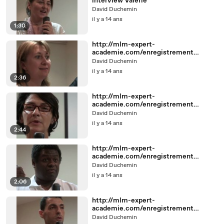
interview Valérie
David Duchemin
il y a 14 ans
1:30
http://mlm-expert-
academie.com/enregistrement
interview Delphine et Sylvain
David Duchemin
il y a 14 ans
2:36
http://mlm-expert-
academie.com/enregistrement
interview Armelle
David Duchemin
il y a 14 ans
2:44
http://mlm-expert-
academie.com/enregistrement
Interview Patrick
David Duchemin
il y a 14 ans
2:06
http://mlm-expert-
academie.com/enregistrement
interview Anafi
David Duchemin