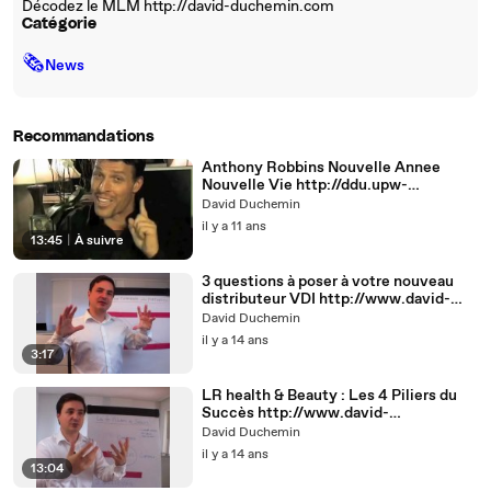
Décodez le MLM http://david-duchemin.com
Catégorie
🗞
News
Recommandations
Anthony Robbins Nouvelle Annee
Nouvelle Vie http://ddu.upw-
anthonyrobbins.eu
David Duchemin
il y a 11 ans
13:45
|
À suivre
3 questions à poser à votre nouveau
distributeur VDI http://www.david-
duchemin.com
David Duchemin
il y a 14 ans
3:17
LR health & Beauty : Les 4 Piliers du
Succès http://www.david-
duchemin/com/mentoring
David Duchemin
il y a 14 ans
13:04