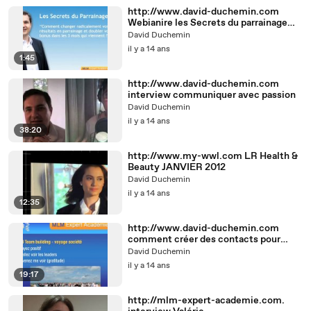
http://www.david-duchemin.com
Webianire les Secrets du parrainage
MLM
David Duchemin
il y a 14 ans
1:45
http://www.david-duchemin.com
interview communiquer avec passion
David Duchemin
il y a 14 ans
38:20
http://www.my-wwl.com LR Health &
Beauty JANVIER 2012
David Duchemin
il y a 14 ans
12:35
http://www.david-duchemin.com
comment créer des contacts pour
votre MLM en vacances ?
David Duchemin
il y a 14 ans
19:17
http://mlm-expert-academie.com.