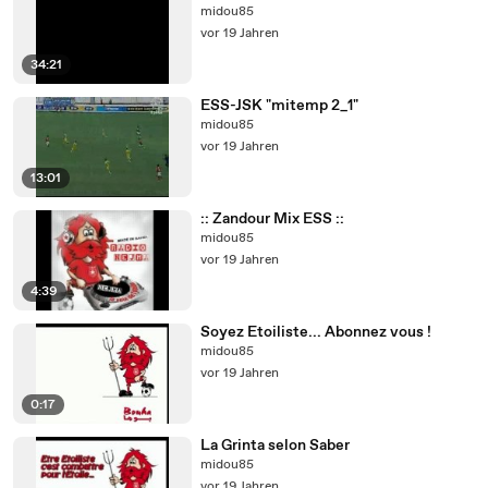
midou85
vor 19 Jahren
34:21
ESS-JSK "mitemp 2_1"
midou85
vor 19 Jahren
13:01
:: Zandour Mix ESS ::
midou85
vor 19 Jahren
4:39
Soyez Etoiliste... Abonnez vous !
midou85
vor 19 Jahren
0:17
La Grinta selon Saber
midou85
vor 19 Jahren