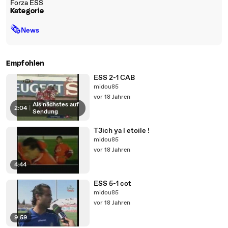
Forza ESS
Kategorie
🗞
News
Empfohlen
ESS 2-1 CAB
midou85
vor 18 Jahren
Als nächstes auf
2:04
|
Sendung
T3ich ya l etoile !
midou85
vor 18 Jahren
4:44
ESS 5-1 cot
midou85
vor 18 Jahren
9:59