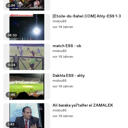
2:34
[Etoile-du-Sahel.COM] Ahly-ESS 1-3
midou85
vor 19 Jahren
16:30
match ESS - ob
midou85
vor 19 Jahren
0:24
Dakhla ESS - ahly
midou85
vor 19 Jahren
7:46
Ali baraka ya7ta9er el ZAMALEK
midou85
vor 19 Jahren
1:43