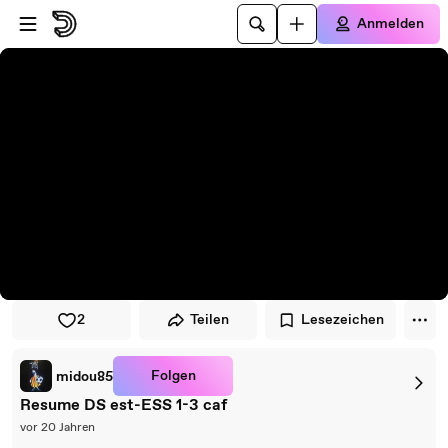
Zum Player springen
Zum Hauptinhalt springen
Anmelden
2
Teilen
Lesezeichen
Folgen
midou85
Resume DS est-ESS 1-3 caf
vor 20 Jahren