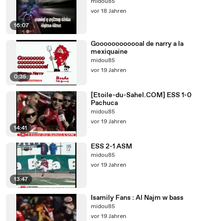
midou85
vor 18 Jahren
16:07
Goooooooooooal de narry a la
mexiquaine
midou85
vor 19 Jahren
0:35
[Etoile-du-Sahel.COM] ESS 1-0
Pachuca
midou85
vor 19 Jahren
14:41
ESS 2-1 ASM
midou85
vor 19 Jahren
13:47
Isamily Fans : Al Najm w bass
midou85
vor 19 Jahren