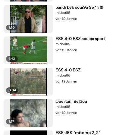
bandi beb soui9a Se7li !!!
midou85
vor 19 Jahren
1:10
ESS 4-0 ESZ souiaa sport
midou85
vor 19 Jahren
6:51
ESS 4-0 ESZ
midou85
vor 19 Jahren
0:34
Ouertani Bel3ou
midou85
vor 19 Jahren
1:17
ESS-JSK "mitemp 2_2"