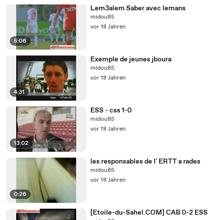
Lem3alem Saber avec lemans
midou85
vor 18 Jahren
5:06
Exemple de jeunes jboura
midou85
vor 18 Jahren
4:31
ESS - css 1-0
midou85
vor 18 Jahren
13:02
les responsables de l' ERTT a rades
midou85
vor 18 Jahren
0:26
[Etoile-du-Sahel.COM] CAB 0-2 ESS