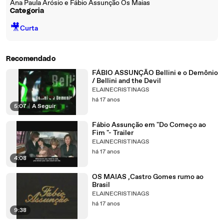
Ana Paula Arósio e Fábio Assunção Os Maias
Categoria
🎥
Curta
Recomendado
FÁBIO ASSUNÇÃO Bellini e o Demônio
/ Bellini and the Devil
ELAINECRISTINAGS
há 17 anos
5:07
|
A Seguir
Fábio Assunção em "Do Começo ao
Fim "- Trailer
ELAINECRISTINAGS
há 17 anos
4:08
OS MAIAS ,Castro Gomes rumo ao
Brasil
ELAINECRISTINAGS
há 17 anos
9:38