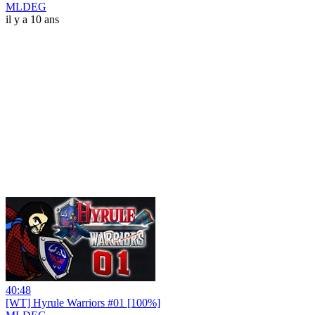
MLDEG
il y a 10 ans
40:48
[WT] Hyrule Warriors #01 [100%]