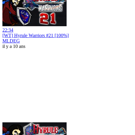
22:34
[WT] Hyrule Warriors #21 [100%]
MLDEG
il y a 10 ans