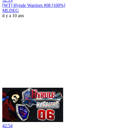
32:19
[WT] Hyrule Warriors #08 [100%]
MLDEG
il y a 10 ans
42:54