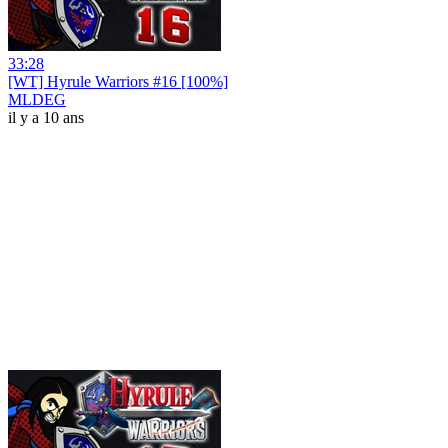
33:28
[WT] Hyrule Warriors #16 [100%]
MLDEG
il y a 10 ans