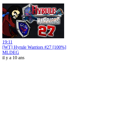
19:11
[WT] Hyrule Warriors #27 [100%]
MLDEG
il y a 10 ans