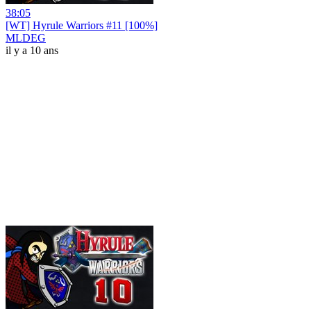
38:05
[WT] Hyrule Warriors #11 [100%]
MLDEG
il y a 10 ans