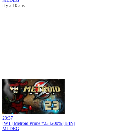
MLDEG
il y a 10 ans
23:37
[WT] Metroid Prime #23 [200%] [FIN]
MLDEG