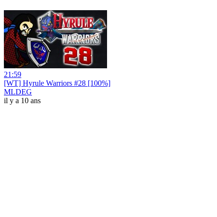
21:59
[WT] Hyrule Warriors #28 [100%]
MLDEG
il y a 10 ans