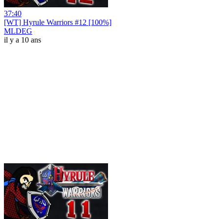
37:40
[WT] Hyrule Warriors #12 [100%]
MLDEG
il y a 10 ans