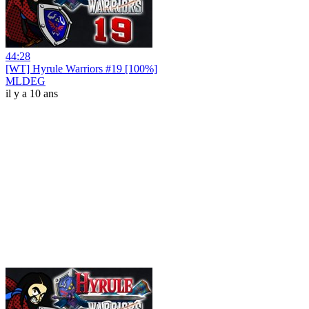
44:28
[WT] Hyrule Warriors #19 [100%]
MLDEG
il y a 10 ans