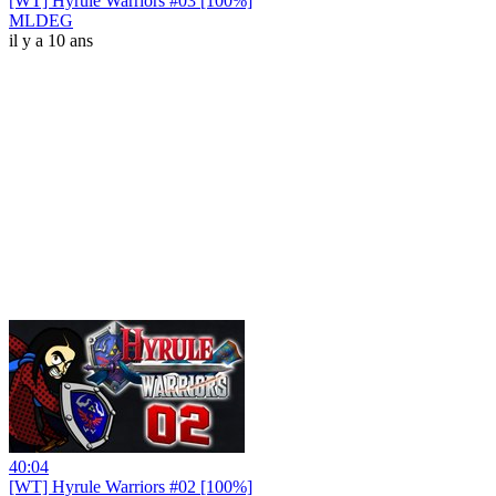
[WT] Hyrule Warriors #03 [100%]
MLDEG
il y a 10 ans
40:04
[WT] Hyrule Warriors #02 [100%]