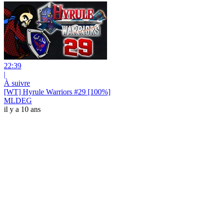
22:39
|
À suivre
[WT] Hyrule Warriors #29 [100%]
MLDEG
il y a 10 ans