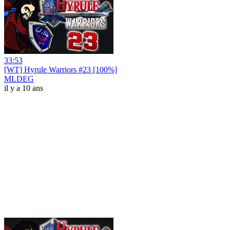
33:53
[WT] Hyrule Warriors #23 [100%]
MLDEG
il y a 10 ans