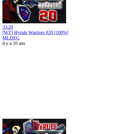
33:29
[WT] Hyrule Warriors #20 [100%]
MLDEG
il y a 10 ans