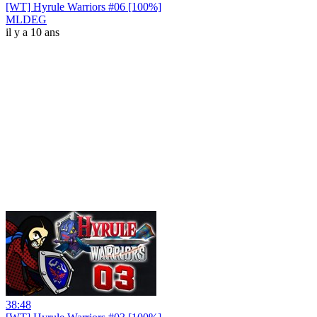
[WT] Hyrule Warriors #06 [100%]
MLDEG
il y a 10 ans
38:48