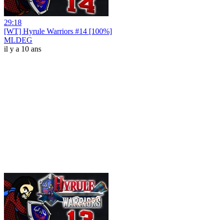
29:18
[WT] Hyrule Warriors #14 [100%]
MLDEG
il y a 10 ans