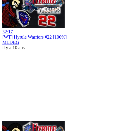
32:17
[WT] Hyrule Warriors #22 [100%]
MLDEG
il y a 10 ans