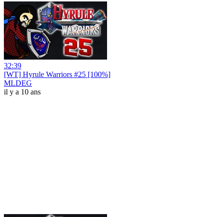
32:39
[WT] Hyrule Warriors #25 [100%]
MLDEG
il y a 10 ans