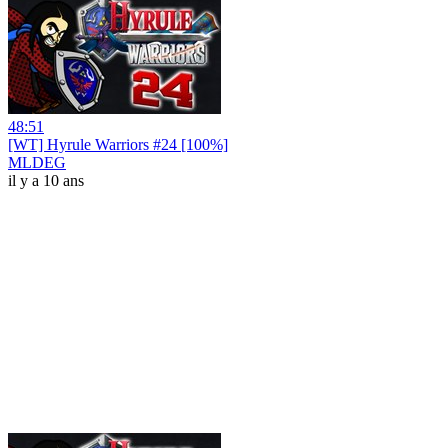
48:51
[WT] Hyrule Warriors #24 [100%]
MLDEG
il y a 10 ans