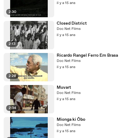
il y a 15 ans
2:30
Closed District
Doc Net Films
il y a 15 ans
2:13
Ricardo Rangel Ferro Em Brasa
Doc Net Films
il y a 15 ans
2:28
Muvart
Doc Net Films
il y a 15 ans
2:34
Mionga ki Ôbo
Doc Net Films
il y a 15 ans