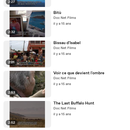
2:27
Bitù
Doc Net Films
il y a 15 ans
2:32
Bissau d'Isabel
Doc Net Films
il y a 15 ans
2:21
Voir ce que devient l'ombre
Doc Net Films
il y a 15 ans
2:53
The Last Buffalo Hunt
Doc Net Films
il y a 15 ans
2:52