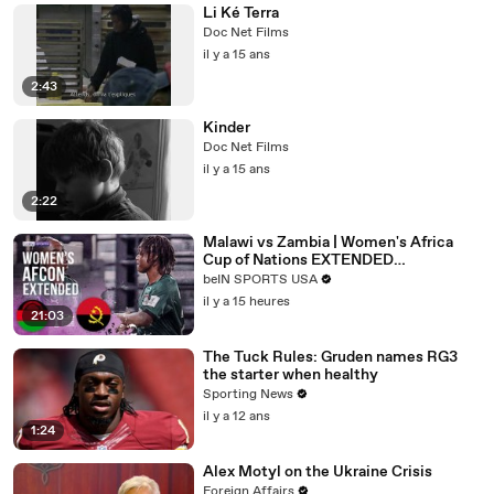
Li Ké Terra
Doc Net Films
il y a 15 ans
2:43
Kinder
Doc Net Films
il y a 15 ans
2:22
Malawi vs Zambia | Women's Africa
Cup of Nations EXTENDED
HIGHLIGHTS | 08/05/2026 | beIN
beIN SPORTS USA
SPORTS USA
il y a 15 heures
21:03
The Tuck Rules: Gruden names RG3
the starter when healthy
Sporting News
il y a 12 ans
1:24
Alex Motyl on the Ukraine Crisis
Foreign Affairs