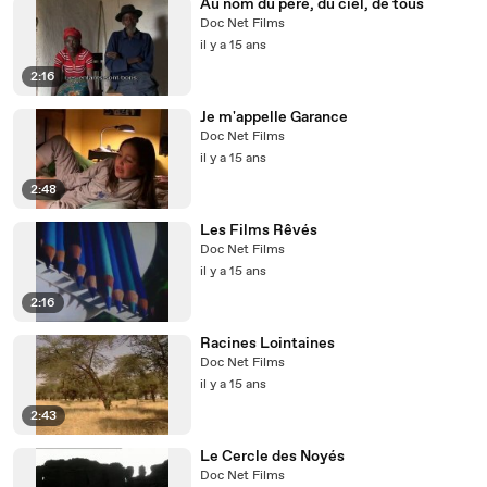
Au nom du père, du ciel, de tous
Doc Net Films
il y a 15 ans
2:16
Je m'appelle Garance
Doc Net Films
il y a 15 ans
2:48
Les Films Rêvés
Doc Net Films
il y a 15 ans
2:16
Racines Lointaines
Doc Net Films
il y a 15 ans
2:43
Le Cercle des Noyés
Doc Net Films