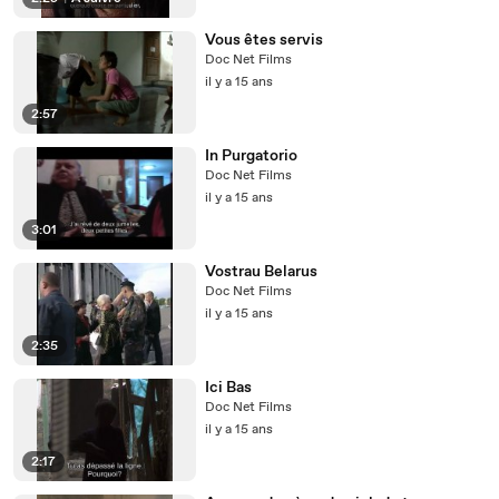
Vous êtes servis
Doc Net Films
il y a 15 ans
2:57
In Purgatorio
Doc Net Films
il y a 15 ans
3:01
Vostrau Belarus
Doc Net Films
il y a 15 ans
2:35
Ici Bas
Doc Net Films
il y a 15 ans
2:17