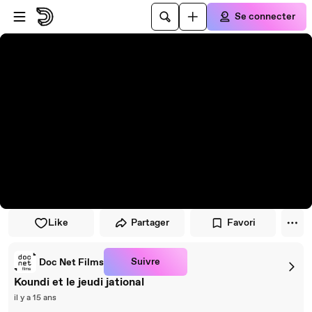
Passer au player
Passer au contenu principal
Se connecter
Like
Partager
Favori
Suivre
Doc Net Films
Koundi et le jeudi jational
il y a 15 ans