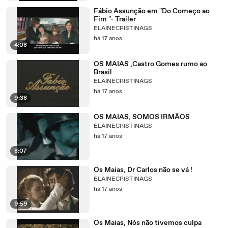
Fábio Assunção em "Do Começo ao
Fim "- Trailer
ELAINECRISTINAGS
há 17 anos
4:08
OS MAIAS ,Castro Gomes rumo ao
Brasil
ELAINECRISTINAGS
há 17 anos
9:38
OS MAIAS, SOMOS IRMÃOS
ELAINECRISTINAGS
há 17 anos
8:07
Os Maias, Dr Carlos não se vá !
ELAINECRISTINAGS
há 17 anos
9:59
Os Maias, Nós não tivemos culpa