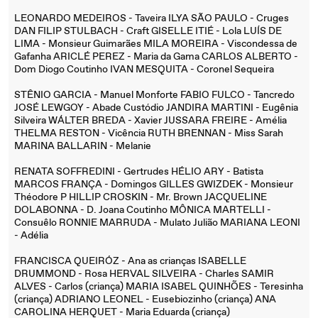
LEONARDO MEDEIROS - Taveira ILYA SÃO PAULO - Cruges
DAN FILIP STULBACH - Craft GISELLE ITIÉ - Lola LUÍS DE
LIMA - Monsieur Guimarães MILA MOREIRA - Viscondessa de
Gafanha ARICLÉ PEREZ - Maria da Gama CARLOS ALBERTO -
Dom Diogo Coutinho IVAN MESQUITA - Coronel Sequeira
STÊNIO GARCIA - Manuel Monforte FABIO FULCO - Tancredo
JOSÉ LEWGOY - Abade Custódio JANDIRA MARTINI - Eugênia
Silveira WÁLTER BREDA - Xavier JUSSARA FREIRE - Amélia
THELMA RESTON - Vicência RUTH BRENNAN - Miss Sarah
MARINA BALLARIN - Melanie
RENATA SOFFREDINI - Gertrudes HÉLIO ARY - Batista
MARCOS FRANÇA - Domingos GILLES GWIZDEK - Monsieur
Théodore P HILLIP CROSKIN - Mr. Brown JACQUELINE
DOLABONNA - D. Joana Coutinho MÔNICA MARTELLI -
Consuêlo RONNIE MARRUDA - Mulato Julião MARIANA LEONI
- Adélia
FRANCISCA QUEIRÓZ - Ana as crianças ISABELLE
DRUMMOND - Rosa HERVAL SILVEIRA - Charles SAMIR
ALVES - Carlos (criança) MARIA ISABEL QUINHÕES - Teresinha
(criança) ADRIANO LEONEL - Eusebiozinho (criança) ANA
CAROLINA HERQUET - Maria Eduarda (criança)