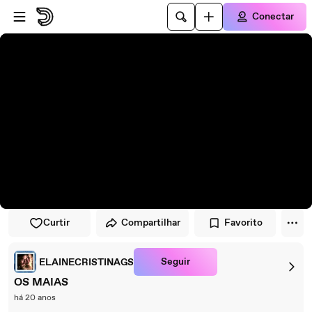
Pular para o player
Ir para o conteúdo principal
Conectar
Curtir
Compartilhar
Favorito
Seguir
ELAINECRISTINAGS
OS MAIAS
há 20 anos