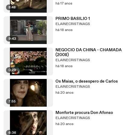
há 17 anos
8:48
PRIMO BASILIO 1
ELAINECRISTINAGS
há 18 anos
9:43
NEGOCIO DA CHINA - CHAMADA
(2008)
ELAINECRISTINAGS
há 18 anos
0:29
Os Maias, o desespero de Carlos
ELAINECRISTINAGS
há 20 anos
7:55
Monforte procura Don Afonso
ELAINECRISTINAGS
há 20 anos
6:36