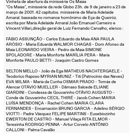
Vinheta de abertura da minissérie Os Maias
"Os Maias", minissérie da rede Globo 23h. de 9 de janeiro a 23 de
março de 2001. 42 capítulos. minissérie de Maria Adelaide
Amaral. baseada no romance homônimo de Eça de Queiróz.
escrita por Maria Adelaide Amaral João Emanuel Carneiro e
Vincent Villari,direção geral de Luiz Fernando Carvalho, elenco :
FÁBIO ASSUNÇÃO - Carlos Eduardo da Maia ANA PAULA
ARÓSIO - Maria Eduarda WALMOR CHAGAS - Dom Afonso da
Maia LEONARDO VIEIRA - Pedro da Maia SIMONE
SPOLADORE - Maria Monforte MARÍLIA PERA - Maria
Monforte PAULO BETTI - Joaquim Castro Gomes
SELTON MELLO - João da Ega MATHEUS NACHTERGAELE -
Teodorico Raposo MYRIAN MUNIZ - Titi (Patrocínio das Neves)
EVA WILMA - Maria da Cunha OSMAR PRADO - Tomás de
Alencar OTÁVIO MUELLER - Dâmaso Salcede ELIANE
GIARDINI - Condessa de Gouvarinho OTÁVIO AUGUSTO -
Conde de Gouvarinho CECIL THIRÉ - Jacob Cohen MARIA
LUÍSA MENDONÇA - Rachel Cohen MARIA CLARA
FERNANDES - Encarnación BRUNO GARCIA - Adelino SÉRGIO
VIOTTI - Padre Vásquez FELIPE MARTINS - Eusebiozinho
EWERTON DE CASTRO - Manuel Vilaça RITA ELMOR -
Teresinha RODRIGO PENNA - Artur Corvelo ANTÔNIO
CALLONI - Palma Cavalão