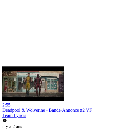
2:55
Deadpool & Wolverine - Bande-Annonce #2 VF
Team Lyricis
il y a 2 ans