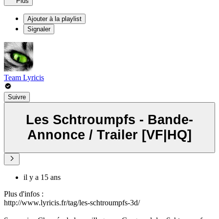
Plus
Ajouter à la playlist
Signaler
Team Lyricis
Suivre
Les Schtroumpfs - Bande-
Annonce / Trailer [VF|HQ]
il y a 15 ans
Plus d'infos :
http://www.lyricis.fr/tag/les-schtroumpfs-3d/