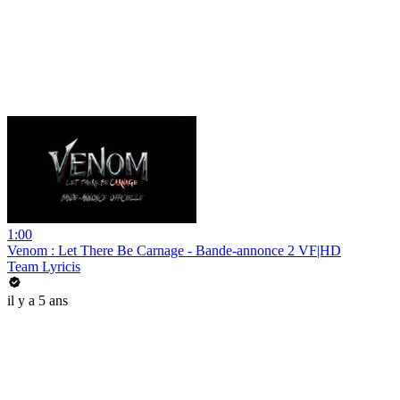
1:00
Venom : Let There Be Carnage - Bande-annonce 2 VF|HD
Team Lyricis
il y a 5 ans