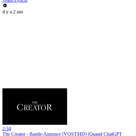
Team Lyricis
il y a 2 ans
2:34
The Creator - Bande-Annonce [VOST|HD] (Quand ChatGPT