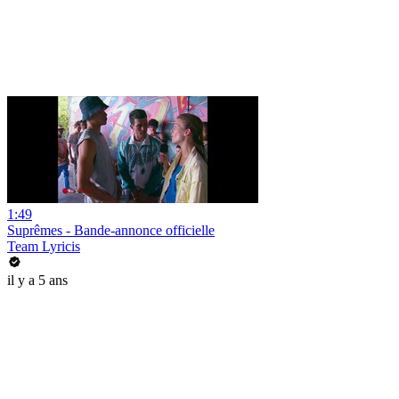
1:49
Suprêmes - Bande-annonce officielle
Team Lyricis
il y a 5 ans