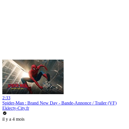
2:33
Spider-Man : Brand New Day - Bande-Annonce / Trailer (VF)
Eklecty-City.fr
il y a 4 mois