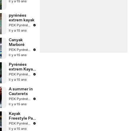
il y a 15 ans
pyrénées
extrem kayak
PEK Pyrénées Extrem Kayak
il y a 15 ans
Canyak
Marboré
PEK Pyrénées Extrem Kayak
il y a 15 ans
Pyrénées
extrem Kayak
at home
PEK Pyrénées Extrem Kayak
il y a 15 ans
A summer in
Cauterets
PEK Pyrénées Extrem Kayak
il y a 15 ans
Kayak
Freestyle Pau
Pyrénées
PEK Pyrénées Extrem Kayak
Maxime
il y a 15 ans