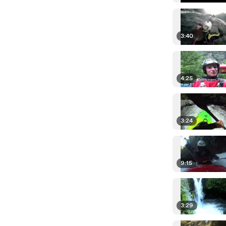
3:40
4:25
3:24
9:15
3:29