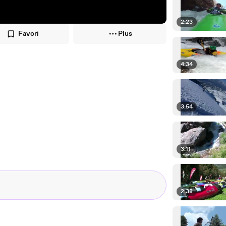
2:23
Favori
Plus
4:34
3:54
3:11
2:38