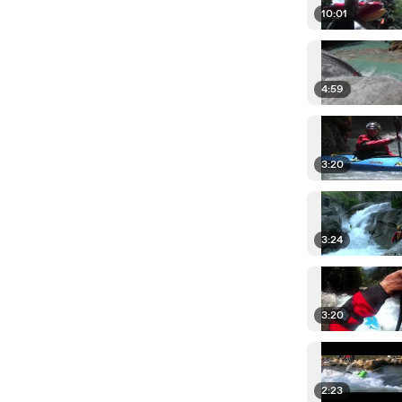
10:01
4:59
3:20
3:24
3:20
2:23