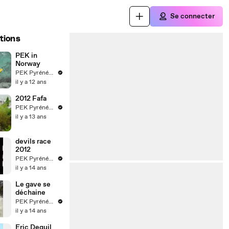
Se connecter
tions
PEK in
Norway
PEK Pyrénées Extrem Kayak
il y a 12 ans
2012 Fafa
PEK Pyrénées Extrem Kayak
il y a 13 ans
devils race
2012
PEK Pyrénées Extrem Kayak
il y a 14 ans
Le gave se
déchaine
PEK Pyrénées Extrem Kayak
il y a 14 ans
Eric Deguil