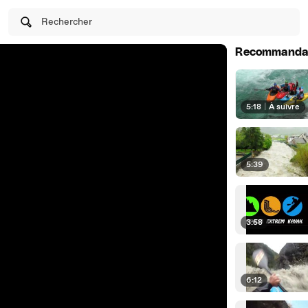
Rechercher
Recommanda
5:18
|
À suivre
5:39
3:58
6:12