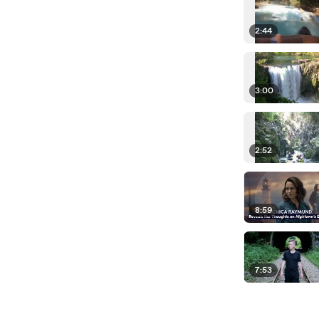
2:44
3:00
2:52
8:59
7:53