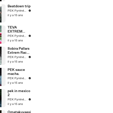
Mitaut
Beatdown trip
PEK Pyrénées Extrem Kayak
il y a 15 ans
TEVA
EXTREM
OUTDOOR
PEK Pyrénées Extrem Kayak
GAMES 2011
il y a 15 ans
training
Sobira Pallars
Extrem Race
2011.
PEK Pyrénées Extrem Kayak
il y a 15 ans
PEK sauce
macha.
PEK Pyrénées Extrem Kayak
il y a 15 ans
pek in mexico
2
PEK Pyrénées Extrem Kayak
il y a 15 ans
Omatakuyassi