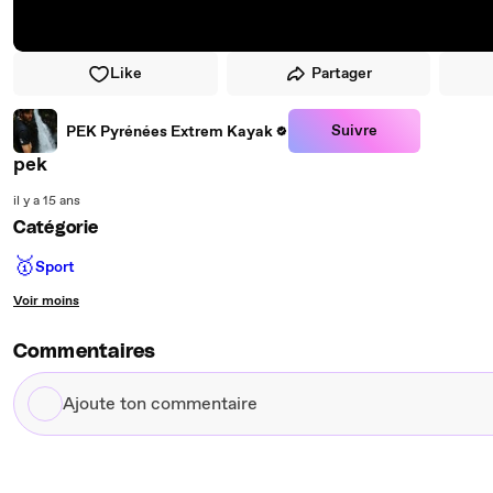
Like
Partager
Suivre
PEK Pyrénées Extrem Kayak
pek
il y a 15 ans
Catégorie
🥇
Sport
Voir moins
Commentaires
Ajoute
ton
commentaire