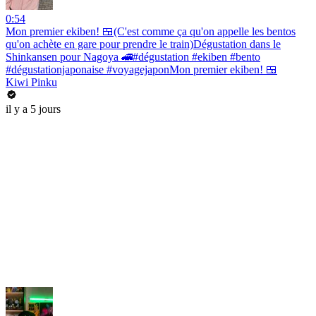
0:54
Mon premier ekiben! 🍱(C'est comme ça qu'on appelle les bentos
qu'on achète en gare pour prendre le train)Dégustation dans le
Shinkansen pour Nagoya 🚄#dégustation #ekiben #bento
#dégustationjaponaise #voyagejaponMon premier ekiben! 🍱
Kiwi Pinku
il y a 5 jours