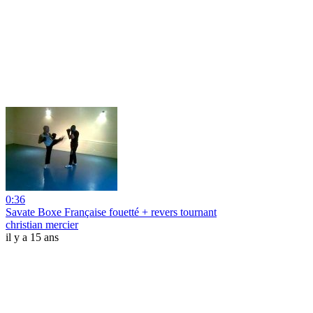
0:36
Savate Boxe Française fouetté + revers tournant
christian mercier
il y a 15 ans