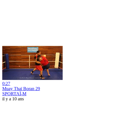
0:27
Muay Thaï Boran 29
SPORTAÏ-M
il y a 10 ans