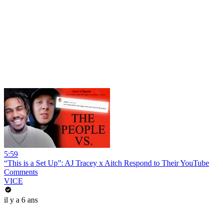
5:59
“This is a Set Up”: AJ Tracey x Aitch Respond to Their YouTube
Comments
VICE
il y a 6 ans