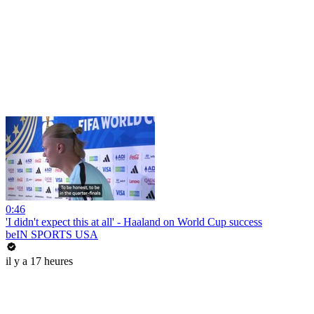
0:46
'I didn't expect this at all' - Haaland on World Cup success
beIN SPORTS USA
il y a 17 heures