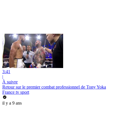
3:41
|
À suivre
Retour sur le premier combat professionnel de Tony Yoka
France tv sport
il y a 9 ans