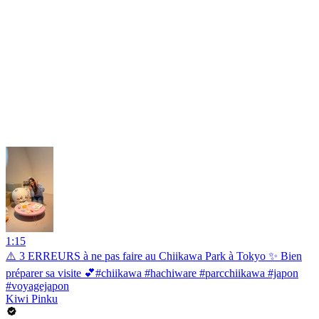
1:15
⚠️ 3 ERREURS à ne pas faire au Chiikawa Park à Tokyo ✨ Bien
préparer sa visite 💕#chiikawa #hachiware #parcchiikawa #japon
#voyagejapon
Kiwi Pinku