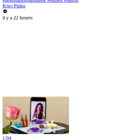
#dégustationjaponaise #ekiben #sanrio
Kiwi Pinku
il y a 22 heures
1:04