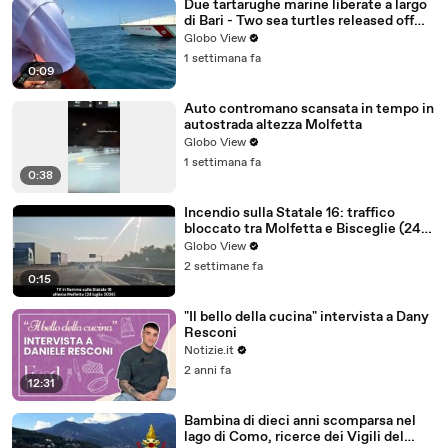
Due tartarughe marine liberate a largo
di Bari - Two sea turtles released off
the coast of Bari
Globo View
1 settimana fa
0:09
Auto contromano scansata in tempo in
autostrada altezza Molfetta
Globo View
1 settimana fa
0:38
Incendio sulla Statale 16: traffico
bloccato tra Molfetta e Bisceglie (24
luglio 2026) - video
Globo View
2 settimane fa
0:15
"Il bello della cucina" intervista a Dany
Resconi
Notizie.it
2 anni fa
12:31
Bambina di dieci anni scomparsa nel
lago di Como, ricerce dei Vigili del