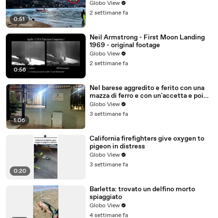
Fuoco
Globo View
2 settimane fa
0:51
Neil Armstrong - First Moon Landing
1969 - original footage
Globo View
2 settimane fa
0:56
Nel barese aggredito e ferito con una
mazza di ferro e con un'accetta e poi
investito con un'auto. Arrestati 3
Globo View
malviventi
3 settimane fa
1:06
California firefighters give oxygen to
pigeon in distress
Globo View
3 settimane fa
0:20
Barletta: trovato un delfino morto
spiaggiato
Globo View
4 settimane fa