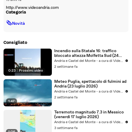
15 anni fa
http://www.videoandria.com
Categoria
🗞
Novità
Consigliato
Incendio sulla Statale 16: traffico
bloccato altezza Molfetta Sud (24
luglio 2026) - video
Andria e Castel del Monte - a cura di VideoAndria
2 settimane fa
0:23
|
Prossimi video
Meteo Puglia, spettacolo di fulmini ad
Andria (23 luglio 2026)
Andria e Castel del Monte - a cura di VideoAndria
2 settimane fa
1:47
Terremoto magnitudo 7.3 in Messico
(venerdì 17 luglio 2026)
Andria e Castel del Monte - a cura di VideoAndria
3 settimane fa