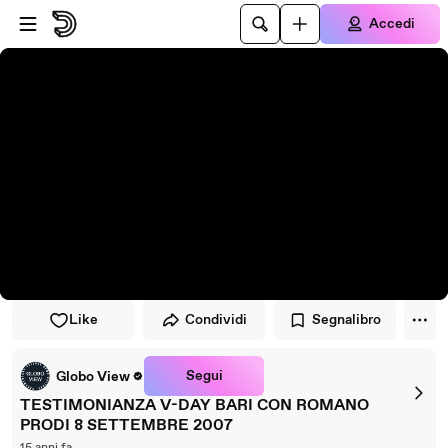
Vai al lettore
Passa al contenuto principale
Accedi
Like
Condividi
Segnalibro
Segui
Globo View
TESTIMONIANZA V-DAY BARI CON ROMANO
PRODI 8 SETTEMBRE 2007