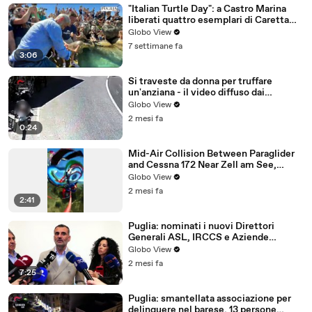
"Italian Turtle Day": a Castro Marina
liberati quattro esemplari di Caretta
caretta
Globo View
7 settimane fa
3:06
Si traveste da donna per truffare
un'anziana - il video diffuso dai
Carabinieri
Globo View
2 mesi fa
0:24
Mid-Air Collision Between Paraglider
and Cessna 172 Near Zell am See,
Austria
Globo View
2 mesi fa
2:41
Puglia: nominati i nuovi Direttori
Generali ASL, IRCCS e Aziende
Ospedaliero-Universitarie
Globo View
2 mesi fa
7:25
Puglia: smantellata associazione per
delinquere nel barese. 13 persone