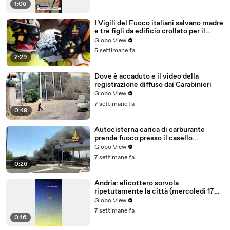
1:06
I Vigili del Fuoco italiani salvano madre
e tre figli da edificio crollato per il
terremoto in Venezuela
Globo View
5 settimane fa
2:29
Dove è accaduto e il video della
registrazione diffuso dai Carabinieri
Globo View
7 settimane fa
0:49
Autocisterna carica di carburante
prende fuoco presso il casello
autostradale dell’A14 di Riccione
Globo View
7 settimane fa
0:26
Andria: elicottero sorvola
ripetutamente la città (mercoledì 17
giugno 2026)
Globo View
7 settimane fa
0:16