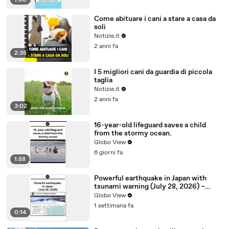
1:06
Come abituare i cani a stare a casa da
soli
Notizie.it
2 anni fa
2:35
I 5 migliori cani da guardia di piccola
taglia
Notizie.it
2 anni fa
3:02
16-year-old lifeguard saves a child
from the stormy ocean.
Globo View
6 giorni fa
1:58
Powerful earthquake in Japan with
tsunami warning (July 28, 2026) –
USGS and INGV reports
Globo View
1 settimana fa
0:14