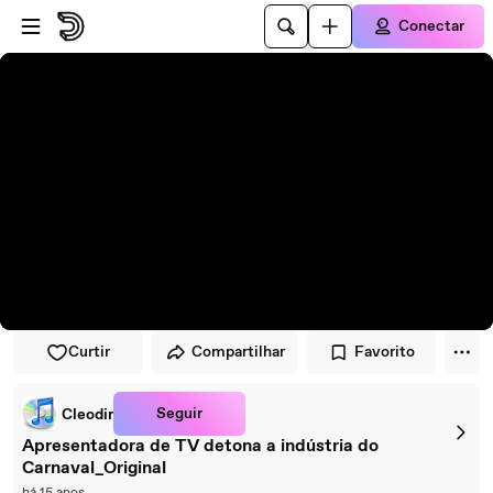
Pular para o player
Ir para o conteúdo principal
Conectar
Curtir
Compartilhar
Favorito
Seguir
Cleodir
Apresentadora de TV detona a indústria do
Carnaval_Original