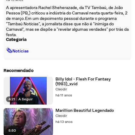
há 15 anos
A apresentadora Rachel Sheherazade, da TV Tambaú, de João
Pessoa (PB,) criticou a indústria do Carnaval nesta quarta-feira, 2
de março.Em um depoimento pessoal durante o programa
"Tambaú Notícias", a jornalista disse que não é "inimiga do
Carnaval", mas se dispõe a "revelar algumas verdades" por trás da
festa.
Categoria
🗞
Notícias
Recomendado
Billy Idol - Flesh For Fantasy
(1983)_xvid
Cleodir
há 11 anos
4:21
|
A Seguir
Marillion Beautiful Legendado
Cleodir
há 13 anos
5:50