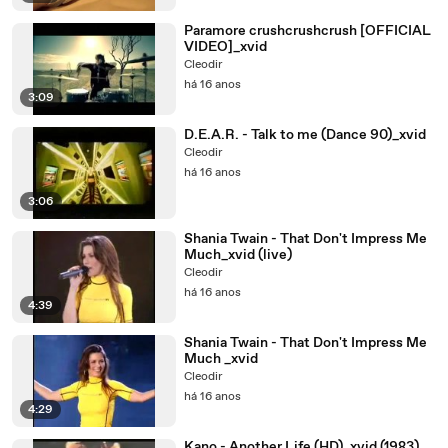
Paramore crushcrushcrush [OFFICIAL
VIDEO]_xvid
Cleodir
há 16 anos
3:09
D.E.A.R. - Talk to me (Dance 90)_xvid
Cleodir
há 16 anos
3:06
Shania Twain - That Don't Impress Me
Much_xvid (live)
Cleodir
há 16 anos
4:39
Shania Twain - That Don't Impress Me
Much _xvid
Cleodir
há 16 anos
4:29
Kano - Another Life (HD)_xvid (1983)