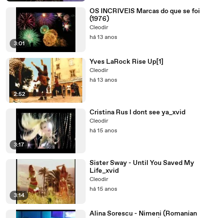
OS INCRIVEIS Marcas do que se foi
(1976)
Cleodir
há 13 anos
3:01
Yves LaRock Rise Up[1]
Cleodir
há 13 anos
2:52
Cristina Rus I dont see ya_xvid
Cleodir
há 15 anos
3:17
Sister Sway - Until You Saved My
Life_xvid
Cleodir
há 15 anos
3:14
Alina Sorescu - Nimeni (Romanian