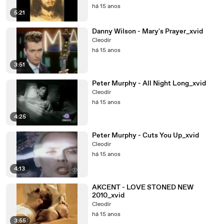
há 15 anos
5:21
Danny Wilson - Mary's Prayer_xvid
Cleodir
há 15 anos
3:51
Peter Murphy - All Night Long_xvid
Cleodir
há 15 anos
4:25
Peter Murphy - Cuts You Up_xvid
Cleodir
há 15 anos
4:13
AKCENT - LOVE STONED NEW
2010_xvid
Cleodir
há 15 anos
3:55