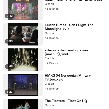
Cleodir
há 16 anos
3:42
LeAnn Rimes - Can't Fight The
Moonlight_xvid
Cleodir
há 16 anos
3:33
a-ha vs. a-ha - analogue sun
(mashup)_xvid
Cleodir
há 16 anos
4:55
HMKG 04 Norwegian Military
Tattoo_xvid
Cleodir
há 16 anos
8:27
The Floaters - Float On HQ
Cleodir