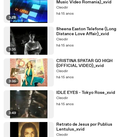
Music Video Romania)_xvid
Cleodir
há 15 anos
3:28
Sheena Easton Telefone (Long
Distance Love Affair)_xvid
Cleodir
há 15 anos
3:35
CRISTINA SPATAR GO HIGH
(OFFICIAL VIDEO)_xvid
Cleodir
há 15 anos
3:35
IDLE EYES - Tokyo Rose_xvid
Cleodir
há 15 anos
3:49
Retrato de Jesus por Publius
Lentulus_xvid
Cleodir