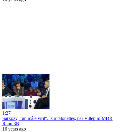
1:27
Sarkozy, "un mâle viril"...sur talonettes, par Villepin! MDR
Raoul3B
16 years ago