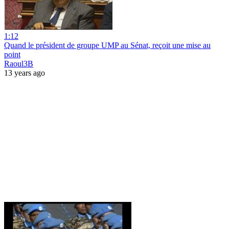
1:12
Quand le président de groupe UMP au Sénat, reçoit une mise au
point
Raoul3B
13 years ago