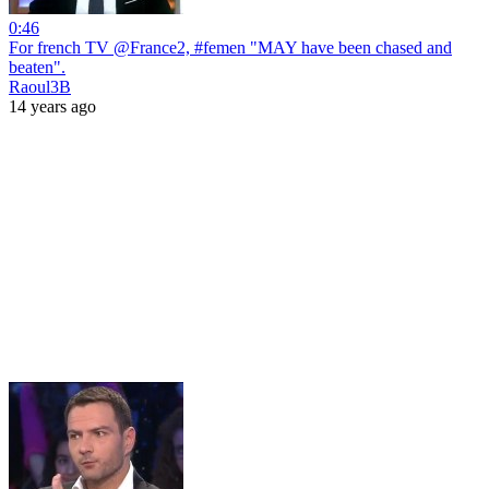
0:46
For french TV @France2, #femen "MAY have been chased and
beaten".
Raoul3B
14 years ago