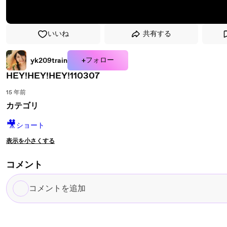
いいね
共有する
+フォロー
yk209train
HEY!HEY!HEY!110307
15 年前
カテゴリ
🎥
ショート
表示を小さくする
コメント
コ
メ
ン
ト