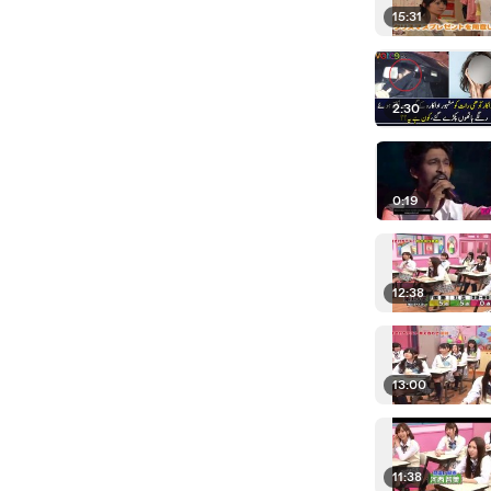
15:31
2:30
0:19
12:38
13:00
11:38