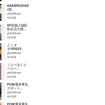
SAKB110204(1
/2)
yk209train
16 年前
SP芸能人(秘)
私生活大捜査-
秋元才加
yk209train
16 年前
とくダ
ネ!101223
yk209train
16 年前
くらべるくら
べらー
AKB×KARA
yk209train
16 年前
PON!週末華丸
スポット
101029
yk209train
16 年前
PON!週末華丸