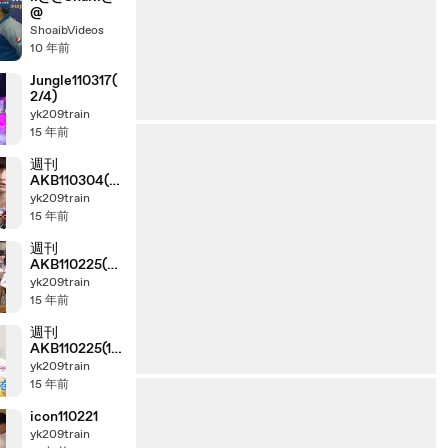
@
ShoaibVideos
10 年前
Jungle110317(
2/4)
yk209train
15 年前
週刊
AKB110304(1/
2)
yk209train
15 年前
週刊
AKB110225(2/
2)
yk209train
15 年前
週刊
AKB110225(1/
2)
yk209train
15 年前
icon110221
yk209train