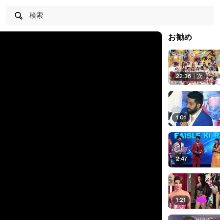
検索
お勧め
22:36
|
次
1:01
2:47
1:21