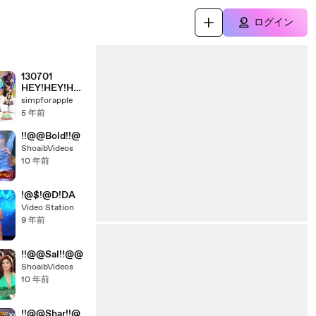
ログイン
130701
HEY!HEY!HEY
! SP (Eng Sub)
simpforapple
5 年前
!!@@Bold!!@
ShoaibVideos
10 年前
!@$!@D!DA
Video Station
9 年前
!!@@Sal!!@@
ShoaibVideos
10 年前
!!@@Shar!!@