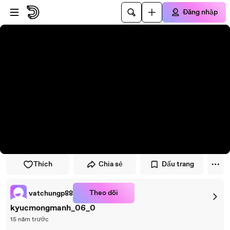
Đi đến trình phát
Đi đến nội dung chính
Đăng nhập
Thích
Chia sẻ
Dấu trang
Theo dõi
vatchungp88
kyucmongmanh_06_0
15 năm trước