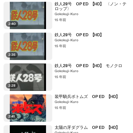
鉄人28号 OP ED 【HD】 〈ノン・テ
ロップ〉
Gokokuji-Kuro
15 年前
2:40
鉄人28号 OP ED 【HD】
Gokokuji-Kuro
15 年前
2:35
鉄人28号 OP ED 【HD】 モノクロ
Gokokuji-Kuro
15 年前
2:28
装甲騎兵ボトムズ OP ED 【HD】
Gokokuji-Kuro
15 年前
2:41
太陽の牙ダグラム OP ED 【HD】