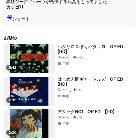
鋼鉄ジーグノパーツが合体する玩具をもってました
カテゴリ
🎥
ショート
お勧め
パタリロ＆ぼくパタリロ OP ED
【HD】
Gokokuji-Kuro
15 年前
5:42
|
次
はじめ人間ギャートルズ OP ED
【HD】
Gokokuji-Kuro
15 年前
2:35
アタックNO1 OP ED 【HD】
Gokokuji-Kuro
15 年前
2:30