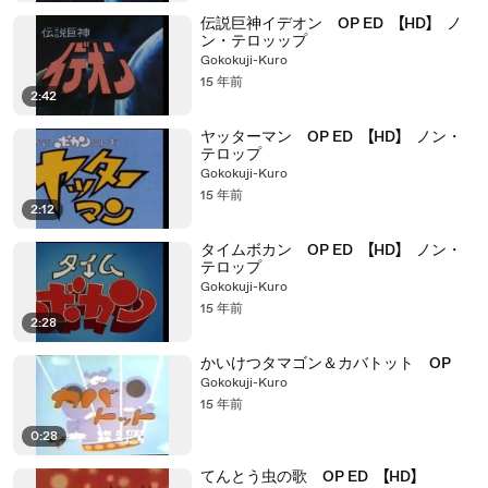
伝説巨神イデオン OP ED 【HD】 ノ
ン・テロッップ
Gokokuji-Kuro
15 年前
2:42
ヤッターマン OP ED 【HD】 ノン・
テロップ
Gokokuji-Kuro
15 年前
2:12
タイムボカン OP ED 【HD】 ノン・
テロップ
Gokokuji-Kuro
15 年前
2:28
かいけつタマゴン＆カバトット OP
Gokokuji-Kuro
15 年前
0:28
てんとう虫の歌 OP ED 【HD】