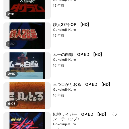
Gokokuji-Kuro
15 年前
2:41
鉄人28号 OP 【HD】
Gokokuji-Kuro
15 年前
1:29
ムーの白鯨 OP ED 【HD】
Gokokuji-Kuro
15 年前
2:40
三つ目がとおる OP ED 【HD】
Gokokuji-Kuro
15 年前
6:08
獣神ライガー OP ED 【HD】 〈ノ
ン・テロップ〉
Gokokuji-Kuro