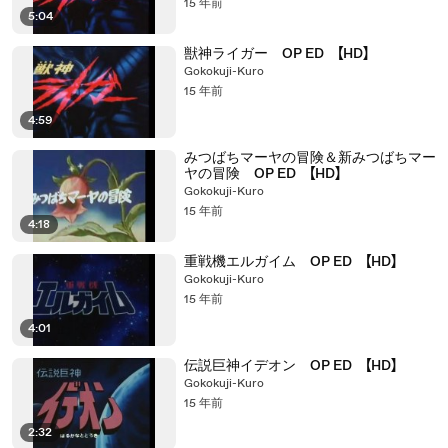
15 年前
5:04
獣神ライガー OP ED 【HD】
Gokokuji-Kuro
15 年前
4:59
みつばちマーヤの冒険＆新みつばちマー
ヤの冒険 OP ED 【HD】
Gokokuji-Kuro
15 年前
4:18
重戦機エルガイム OP ED 【HD】
Gokokuji-Kuro
15 年前
4:01
伝説巨神イデオン OP ED 【HD】
Gokokuji-Kuro
15 年前
2:32