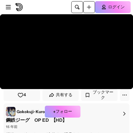
プレイヤーにスキップ
メインコンテンツにスキップ
ログイン
ブックマー
4
共有する
ク
+フォロー
Gokokuji-Kuro
鋼鉄ジーグ OP ED 【HD】
15 年前