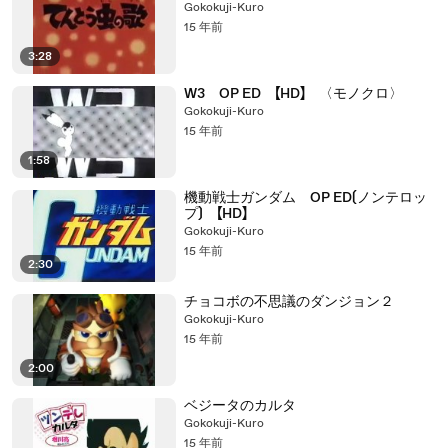
Gokokuji-Kuro
15 年前
3:28
W3 OP ED 【HD】 〈モノクロ〉
Gokokuji-Kuro
15 年前
1:58
機動戦士ガンダム OP ED〔ノンテロッ
プ〕 【HD】
Gokokuji-Kuro
15 年前
2:30
チョコボの不思議のダンジョン２
Gokokuji-Kuro
15 年前
2:00
ベジータのカルタ
Gokokuji-Kuro
15 年前