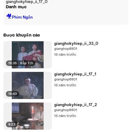
gianghokyhiep_ii_17_0
Danh mục
🎥
Phim Ngắn
Được khuyến cáo
gianghokyhiep_ii_33_0
gianghop8801
15 năm trước
18:35
|
Sắp Tới
gianghokyhiep_ii_17_1
gianghop8801
15 năm trước
18:43
gianghokyhiep_ii_17_2
gianghop8801
15 năm trước
8:23