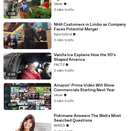
Day Strike
Veuer
3 năm trước
1:09
NHA Customers in Limbo as Company
Faces Potential Merger
SportsGrid
3 năm trước
2:01
Vanilla Ice Explains How the 90’s
Shaped America
FACTZ
3 năm trước
2:55
Amazon’ Prime Video Will Show
Commercials Starting Next Year
Veuer
3 năm trước
0:36
Pokimane Answers The Web's Most
Searched Questions
WIRED