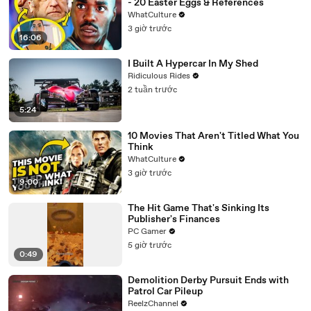
- 20 Easter Eggs & References
WhatCulture
3 giờ trước
16:06
I Built A Hypercar In My Shed
Ridiculous Rides
2 tuần trước
5:24
10 Movies That Aren't Titled What You
Think
WhatCulture
3 giờ trước
9:00
The Hit Game That's Sinking Its
Publisher's Finances
PC Gamer
5 giờ trước
0:49
Demolition Derby Pursuit Ends with
Patrol Car Pileup
ReelzChannel