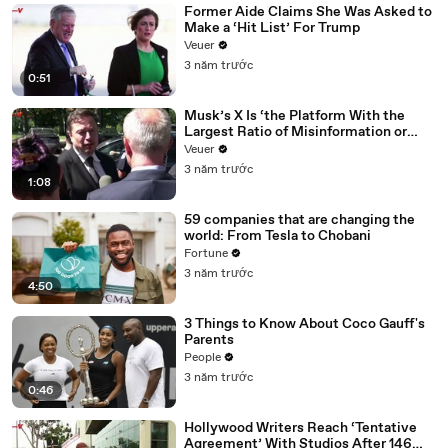
Former Aide Claims She Was Asked to
Make a ‘Hit List’ For Trump
Veuer
3 năm trước
0:51
Musk’s X Is ‘the Platform With the
Largest Ratio of Misinformation or
Disinformation’ Amongst All Social
Veuer
Media Platforms
3 năm trước
1:08
59 companies that are changing the
world: From Tesla to Chobani
Fortune
3 năm trước
4:50
3 Things to Know About Coco Gauff's
Parents
People
3 năm trước
0:46
Hollywood Writers Reach ‘Tentative
Agreement’ With Studios After 146