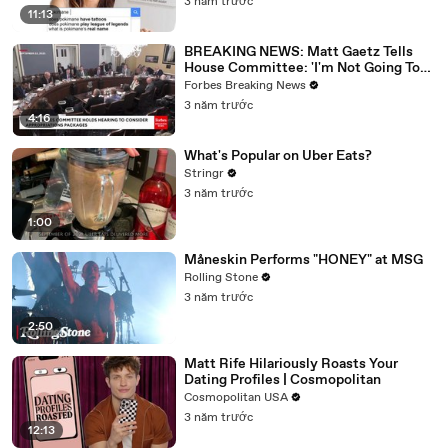
3 năm trước
11:13
BREAKING NEWS: Matt Gaetz Tells
House Committee: 'I'm Not Going To
Vote For A Continuing Resolution'
Forbes Breaking News
3 năm trước
4:16
What's Popular on Uber Eats?
Stringr
3 năm trước
1:00
Måneskin Performs "HONEY" at MSG
Rolling Stone
3 năm trước
2:50
Matt Rife Hilariously Roasts Your
Dating Profiles | Cosmopolitan
Cosmopolitan USA
3 năm trước
12:13