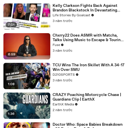
Kelly Clarkson Fights Back Against
Brandon Blackstock In Devastating
Divorce Battle
Life Stories By Goalcast
3 năm trước
7:01
Chxrry22 Does ASMR with Matcha,
Talks Using Music to Escape & Touring
with The Weeknd
Fuse
3 năm trước
6:59
TCU Wins The Iron Skillet With A 34-17
Win Over SMU
D210SPORTS
3 năm trước
1:08
CRAZY Poaching Motorcycle Chase |
Guardians Clip | EarthX
EarthX Media
2 năm trước
1:36
Doctor Who: Space Babies Breakdown