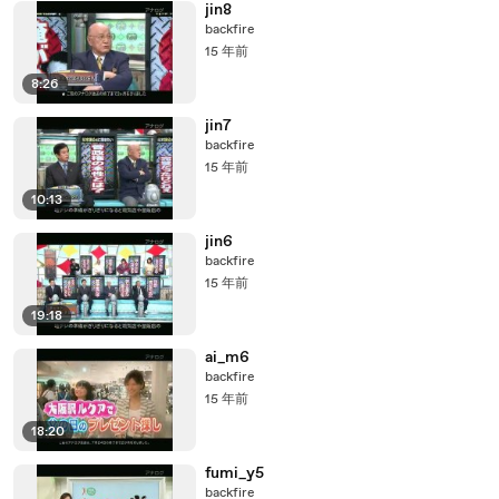
jin8
backfire
15 年前
8:26
jin7
backfire
15 年前
10:13
jin6
backfire
15 年前
19:18
ai_m6
backfire
15 年前
18:20
fumi_y5
backfire