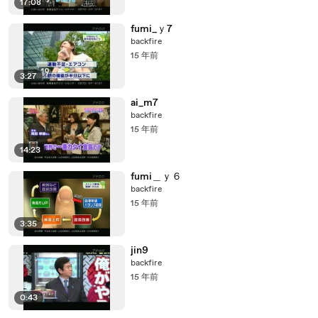
17:08
fumi_ｙ7
backfire
15 年前
3:27
ai_m7
backfire
15 年前
14:23
fumi＿ｙ６
backfire
15 年前
3:35
jin9
backfire
15 年前
0:43