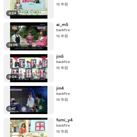
15 年前
4:24
ai_m5
backfire
15 年前
18:56
jin5
backfire
15 年前
9:04
jin4
backfire
15 年前
2:47
fumi_y4
backfire
15 年前