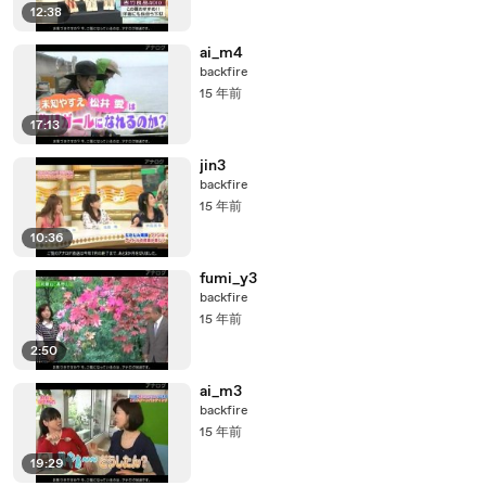
12:38
ai_m4
backfire
15 年前
17:13
jin3
backfire
15 年前
10:36
fumi_y3
backfire
15 年前
2:50
ai_m3
backfire
15 年前
19:29