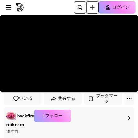
プレイヤーにスキップ
メインコンテンツにスキップ
ログイン
ブックマー
いいね
共有する
ク
+フォロー
backfire
reiko-m
15 年前