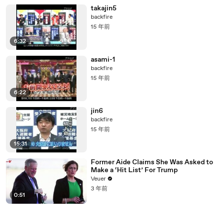
takajin5
backfire
15 年前
6:32
asami-1
backfire
15 年前
6:22
jin6
backfire
15 年前
15:31
Former Aide Claims She Was Asked to
Make a ‘Hit List’ For Trump
Veuer
3 年前
0:51