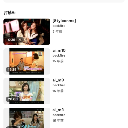
お勧め
[Styleonme]
backfire
8 年前
0:35
|
次
ai_m10
backfire
15 年前
18:28
ai_m9
backfire
15 年前
20:00
ai_m8
backfire
15 年前