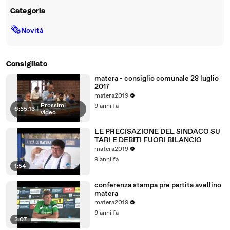
Categoria
🗞
Novità
Consigliato
matera - consiglio comunale 28 luglio
2017
matera2019
Prossimi
9 anni fa
6:55:13
|
video
LE PRECISAZIONE DEL SINDACO SU
TARI E DEBITI FUORI BILANCIO
matera2019
9 anni fa
1:54
conferenza stampa pre partita avellino
matera
matera2019
9 anni fa
3:07