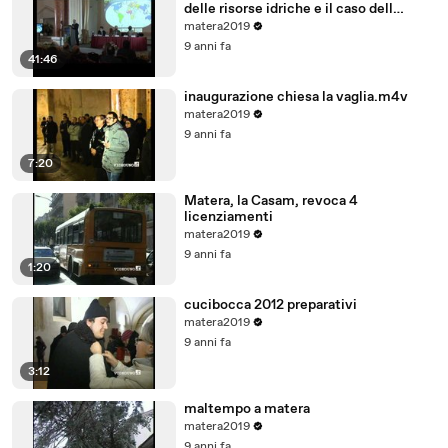
delle risorse idriche e il caso dell
acquifero Toledo in Brasile
matera2019
9 anni fa
41:46
inaugurazione chiesa la vaglia.m4v
matera2019
9 anni fa
7:20
Matera, la Casam, revoca 4
licenziamenti
matera2019
9 anni fa
1:20
cucibocca 2012 preparativi
matera2019
9 anni fa
3:12
maltempo a matera
matera2019
9 anni fa