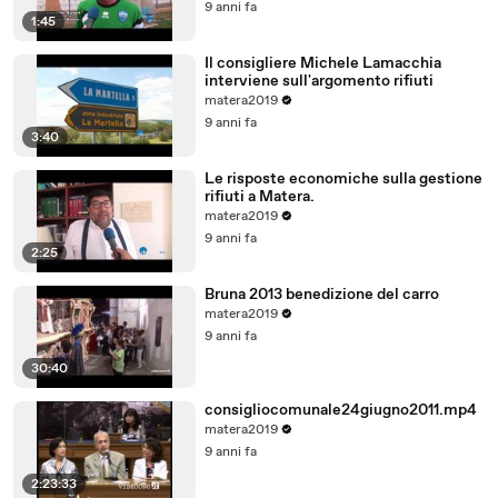
9 anni fa
1:45
Il consigliere Michele Lamacchia
interviene sull'argomento rifiuti
matera2019
9 anni fa
3:40
Le risposte economiche sulla gestione
rifiuti a Matera.
matera2019
9 anni fa
2:25
Bruna 2013 benedizione del carro
matera2019
9 anni fa
30:40
consigliocomunale24giugno2011.mp4
matera2019
9 anni fa
2:23:33