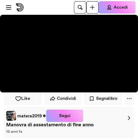
Vai al lettore
Passa al contenuto principale
Accedi
Like
Condividi
Segnalibro
Segui
matera2019
Manovra di assestamento di fine anno
15 anni fa