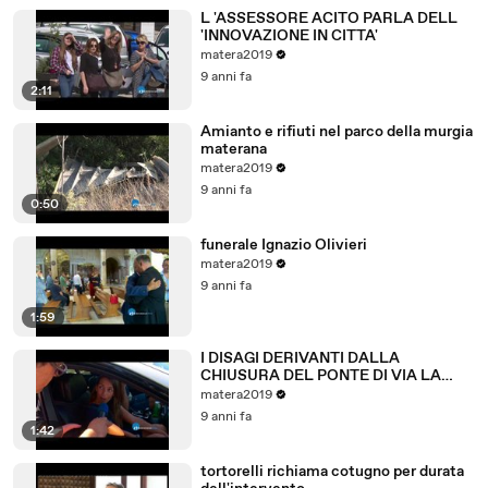
L 'ASSESSORE ACITO PARLA DELL
'INNOVAZIONE IN CITTA'
matera2019
9 anni fa
2:11
Amianto e rifiuti nel parco della murgia
materana
matera2019
9 anni fa
0:50
funerale Ignazio Olivieri
matera2019
9 anni fa
1:59
I DISAGI DERIVANTI DALLA
CHIUSURA DEL PONTE DI VIA LA
MARTELLA A MATERA.
matera2019
9 anni fa
1:42
tortorelli richiama cotugno per durata