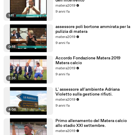
dell'intervento
matera2019
9 anni fa
1:11
assessore poli bortone ammirata per la
pulizia di matera
matera2019
9 anni fa
0:16
Accordo Fondazione Matera 2019
Matera calcio
matera2019
9 anni fa
2:35
L' assessore all'ambiente Adriana
Violetto sulla gestione rifiuti.
matera2019
9 anni fa
4:05
Primo allenamento del Matera calcio
allo stadio XXI settembre.
matera2019