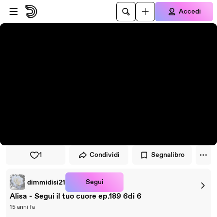
Vai al lettore
Passa al contenuto principale
Accedi
1
Condividi
Segnalibro
Segui
dimmidisi21
Alisa - Segui il tuo cuore ep.189 6di 6
15 anni fa