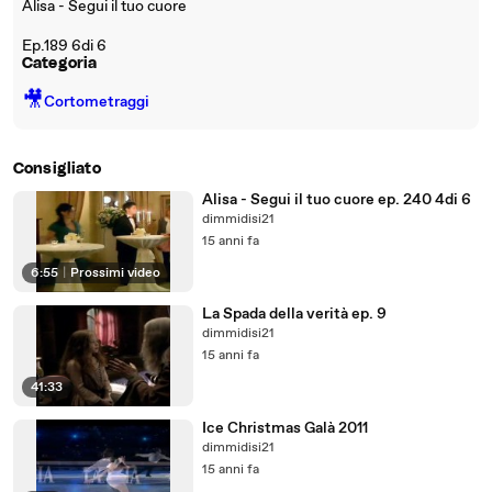
Alisa - Segui il tuo cuore
Ep.189 6di 6
Categoria
🎥
Cortometraggi
Consigliato
Alisa - Segui il tuo cuore ep. 240 4di 6
dimmidisi21
15 anni fa
6:55
|
Prossimi video
La Spada della verità ep. 9
dimmidisi21
15 anni fa
41:33
Ice Christmas Galà 2011
dimmidisi21
15 anni fa