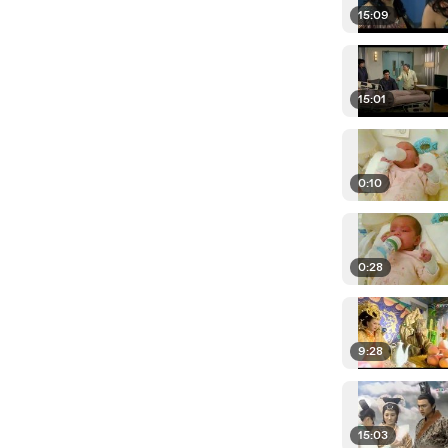
15:09
15:01
0:10
0:28
9:28
15:03