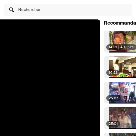
Rechercher
Recommanda
14:51
|
À suivre
16:21
25:07
25:01