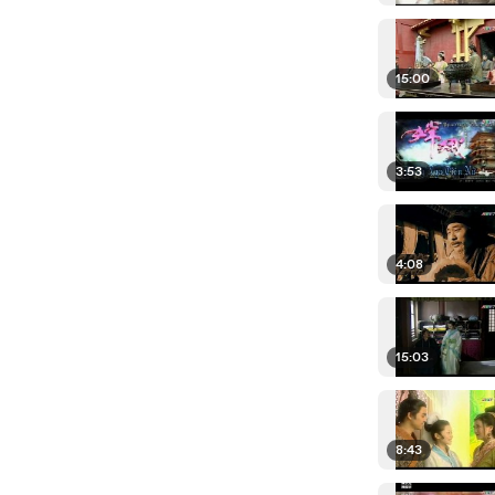
15:00
3:53
4:08
15:03
8:43