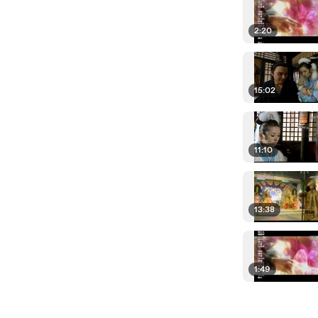
2:20
15:02
11:10
13:38
1:49