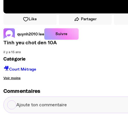
Like
Partager
Suivre
quynh2010 lee
Tinh yeu chot den 10A
il y a 15 ans
Catégorie
🎥
Court Métrage
Voir moins
Commentaires
Ajoute
ton
commentaire