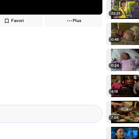
22:21
Favori
Plus
0:45
0:24
4:18
7:56