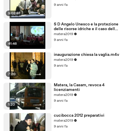
9 anni fa
5:02:51
S D Angelo Unesco e la protezione
delle risorse idriche e il caso dell
acquifero Toledo in Brasile
matera2019
9 anni fa
41:46
inaugurazione chiesa la vaglia.m4v
matera2019
9 anni fa
7:20
Matera, la Casam, revoca 4
licenziamenti
matera2019
9 anni fa
1:20
cucibocca 2012 preparativi
matera2019
9 anni fa