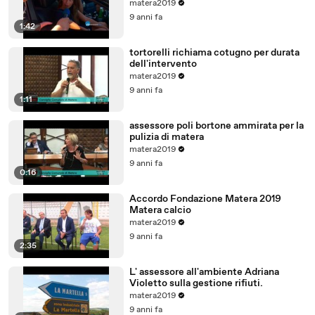
MARTELLA A MATERA.
matera2019
9 anni fa
1:42
tortorelli richiama cotugno per durata
dell'intervento
matera2019
9 anni fa
1:11
assessore poli bortone ammirata per la
pulizia di matera
matera2019
9 anni fa
0:16
Accordo Fondazione Matera 2019
Matera calcio
matera2019
9 anni fa
2:35
L' assessore all'ambiente Adriana
Violetto sulla gestione rifiuti.
matera2019
9 anni fa