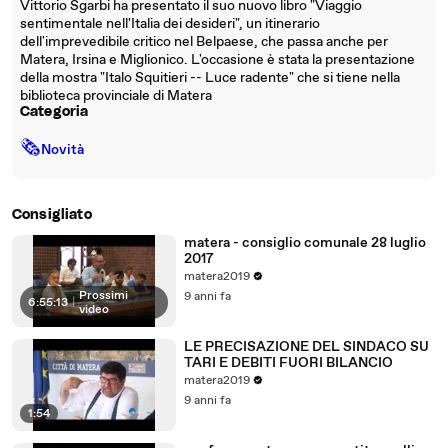
Vittorio Sgarbi ha presentato il suo nuovo libro "Viaggio
sentimentale nell'Italia dei desideri", un itinerario
dell'imprevedibile critico nel Belpaese, che passa anche per
Matera, Irsina e Miglionico. L'occasione è stata la presentazione
della mostra "Italo Squitieri -- Luce radente" che si tiene nella
biblioteca provinciale di Matera
Categoria
🗞
Novità
Consigliato
matera - consiglio comunale 28 luglio
2017
matera2019
Prossimi
9 anni fa
6:55:13
|
video
LE PRECISAZIONE DEL SINDACO SU
TARI E DEBITI FUORI BILANCIO
matera2019
9 anni fa
1:54