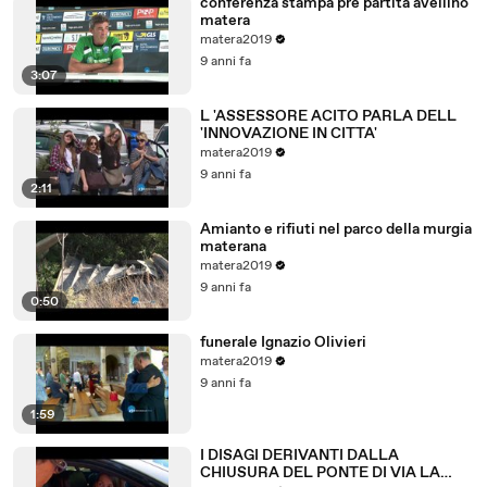
conferenza stampa pre partita avellino
matera
matera2019
9 anni fa
3:07
L 'ASSESSORE ACITO PARLA DELL
'INNOVAZIONE IN CITTA'
matera2019
9 anni fa
2:11
Amianto e rifiuti nel parco della murgia
materana
matera2019
9 anni fa
0:50
funerale Ignazio Olivieri
matera2019
9 anni fa
1:59
I DISAGI DERIVANTI DALLA
CHIUSURA DEL PONTE DI VIA LA