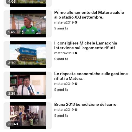
4:05
Primo allenamento del Matera calcio
allo stadio XXI settembre.
matera2019
9 anni fa
1:45
Il consigliere Michele Lamacchia
interviene sull'argomento rifiuti
matera2019
9 anni fa
3:40
Le risposte economiche sulla gestione
rifiuti a Matera.
matera2019
9 anni fa
2:25
Bruna 2013 benedizione del carro
matera2019
9 anni fa
30:40