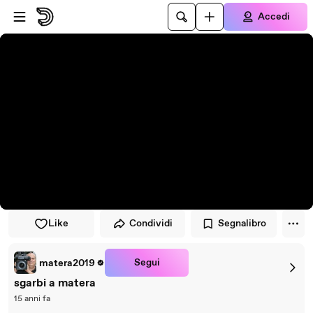
Vai al lettore
Passa al contenuto principale
Accedi
Like
Condividi
Segnalibro
Segui
matera2019
sgarbi a matera
15 anni fa