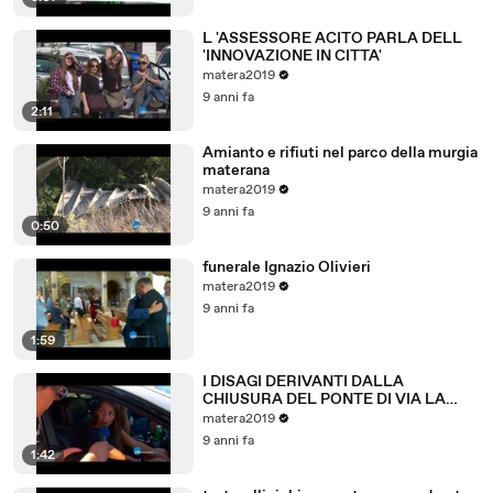
L 'ASSESSORE ACITO PARLA DELL
'INNOVAZIONE IN CITTA'
matera2019
9 anni fa
2:11
Amianto e rifiuti nel parco della murgia
materana
matera2019
9 anni fa
0:50
funerale Ignazio Olivieri
matera2019
9 anni fa
1:59
I DISAGI DERIVANTI DALLA
CHIUSURA DEL PONTE DI VIA LA
MARTELLA A MATERA.
matera2019
9 anni fa
1:42