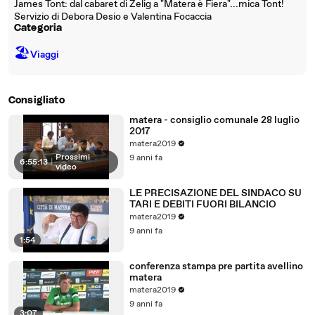
James Tont: dal cabaret di Zelig a "Matera è Fiera"...mica Tont!
Servizio di Debora Desio e Valentina Focaccia
Categoria
🏖
Viaggi
Consigliato
matera - consiglio comunale 28 luglio
2017
matera2019
Prossimi
9 anni fa
6:55:13
|
video
LE PRECISAZIONE DEL SINDACO SU
TARI E DEBITI FUORI BILANCIO
matera2019
9 anni fa
1:54
conferenza stampa pre partita avellino
matera
matera2019
9 anni fa
3:07