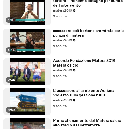
tortorelli richiama cotugno per durata
dell'intervento
matera2019
9 anni fa
1:11
assessore poli bortone ammirata per la
pulizia di matera
matera2019
9 anni fa
0:16
Accordo Fondazione Matera 2019
Matera calcio
matera2019
9 anni fa
2:35
L' assessore all'ambiente Adriana
Violetto sulla gestione rifiuti.
matera2019
9 anni fa
4:05
Primo allenamento del Matera calcio
allo stadio XXI settembre.