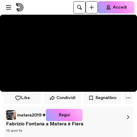
Vai al lettore
Passa al contenuto principale
Accedi
Like
Condividi
Segnalibro
Segui
matera2019
Fabrizio Fontana a Matera è Fiera
15 anni fa