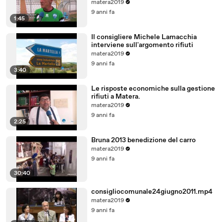
matera2019
9 anni fa
1:45
Il consigliere Michele Lamacchia
interviene sull'argomento rifiuti
matera2019
9 anni fa
3:40
Le risposte economiche sulla gestione
rifiuti a Matera.
matera2019
9 anni fa
2:25
Bruna 2013 benedizione del carro
matera2019
9 anni fa
30:40
consigliocomunale24giugno2011.mp4
matera2019
9 anni fa