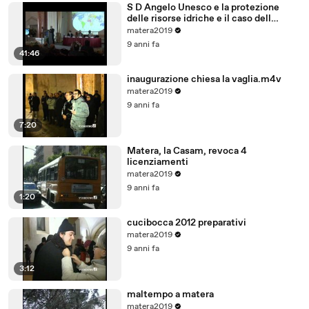
S D Angelo Unesco e la protezione
delle risorse idriche e il caso dell
acquifero Toledo in Brasile
matera2019
9 anni fa
41:46
inaugurazione chiesa la vaglia.m4v
matera2019
9 anni fa
7:20
Matera, la Casam, revoca 4
licenziamenti
matera2019
9 anni fa
1:20
cucibocca 2012 preparativi
matera2019
9 anni fa
3:12
maltempo a matera
matera2019