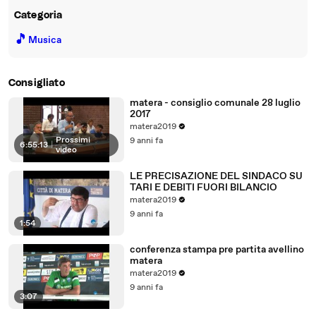
Categoria
🎵
Musica
Consigliato
matera - consiglio comunale 28 luglio
2017
matera2019
Prossimi
9 anni fa
6:55:13
|
video
LE PRECISAZIONE DEL SINDACO SU
TARI E DEBITI FUORI BILANCIO
matera2019
9 anni fa
1:54
conferenza stampa pre partita avellino
matera
matera2019
9 anni fa
3:07