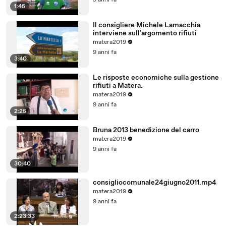
9 anni fa
1:45
Il consigliere Michele Lamacchia
interviene sull'argomento rifiuti
matera2019
9 anni fa
3:40
Le risposte economiche sulla gestione
rifiuti a Matera.
matera2019
9 anni fa
2:25
Bruna 2013 benedizione del carro
matera2019
9 anni fa
30:40
consigliocomunale24giugno2011.mp4
matera2019
9 anni fa
2:23:33