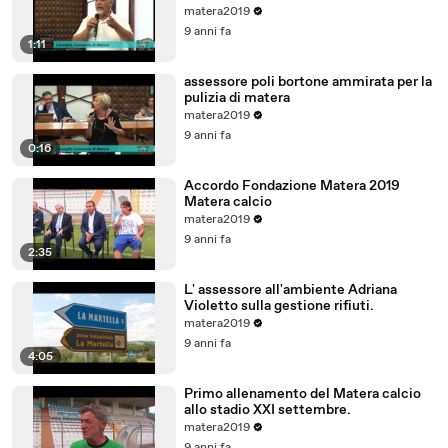
matera2019
9 anni fa
1:11
assessore poli bortone ammirata per la
pulizia di matera
matera2019
9 anni fa
0:16
Accordo Fondazione Matera 2019
Matera calcio
matera2019
9 anni fa
2:35
L' assessore all'ambiente Adriana
Violetto sulla gestione rifiuti.
matera2019
9 anni fa
4:05
Primo allenamento del Matera calcio
allo stadio XXI settembre.
matera2019