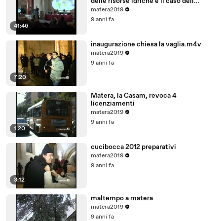
delle risorse idriche e il caso dell
acquifero Toledo in Brasile
matera2019
9 anni fa
41:46
inaugurazione chiesa la vaglia.m4v
matera2019
9 anni fa
7:20
Matera, la Casam, revoca 4
licenziamenti
matera2019
9 anni fa
1:20
cucibocca 2012 preparativi
matera2019
9 anni fa
3:12
maltempo a matera
matera2019
9 anni fa