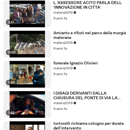
L 'ASSESSORE ACITO PARLA DELL
'INNOVAZIONE IN CITTA'
matera2019
9 anni fa
2:11
Amianto e rifiuti nel parco della murgia
materana
matera2019
9 anni fa
0:50
funerale Ignazio Olivieri
matera2019
9 anni fa
1:59
I DISAGI DERIVANTI DALLA
CHIUSURA DEL PONTE DI VIA LA
MARTELLA A MATERA.
matera2019
9 anni fa
1:42
tortorelli richiama cotugno per durata
dell'intervento