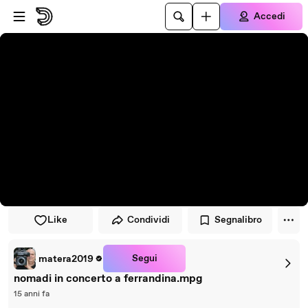
Vai al lettore
Passa al contenuto principale
Accedi
Like
Condividi
Segnalibro
Segui
matera2019
nomadi in concerto a ferrandina.mpg
15 anni fa