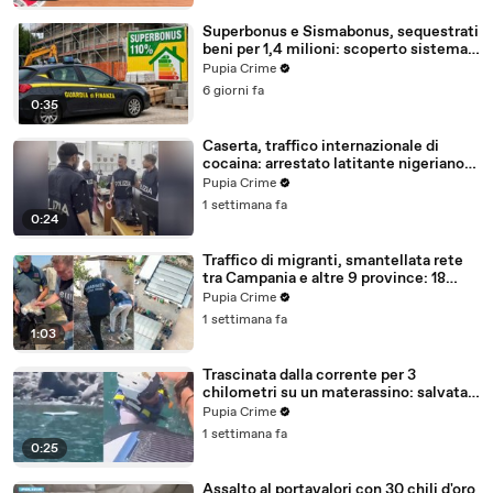
Superbonus e Sismabonus, sequestrati
beni per 1,4 milioni: scoperto sistema
con false abitazioni (29.07.26)
Pupia Crime
6 giorni fa
0:35
Caserta, traffico internazionale di
cocaina: arrestato latitante nigeriano
ricercato dal 2019 (28.07.26)
Pupia Crime
1 settimana fa
0:24
Traffico di migranti, smantellata rete
tra Campania e altre 9 province: 18
arresti (27.07.26)
Pupia Crime
1 settimana fa
1:03
Trascinata dalla corrente per 3
chilometri su un materassino: salvata
dalla Polizia (25.07.26)
Pupia Crime
1 settimana fa
0:25
Assalto al portavalori con 30 chili d'oro