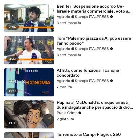
Benifei "Sospensione accordo Ue-
Israele materia commerciale, voto a
maggioranza"
Agenzia di Stampa ITALPRESS
3 settimane fa
2:40
Toni “Palermo piazza da A, può essere
l'anno buono”
Agenzia di Stampa ITALPRESS
3 settimane fa
0:33
Affitti, come funziona il canone
concordato
Agenzia di Stampa ITALPRESS
7 mesi fa
1:20
Rapina al McDonald's: cinque arresti,
due indagati anche per spaccio di droga
(03.08.26)
Pupia Crime
2 giorni fa
1:07
Terremoto ai Campi Flegrei: 250