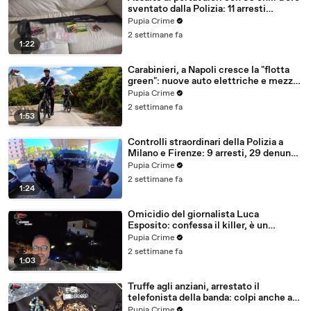
sventato dalla Polizia: 11 arresti
(25.07.26)
Pupia Crime
2 settimane fa
1:22
Carabinieri, a Napoli cresce la "flotta
green": nuove auto elettriche e mezzi
sostenibili anche sulle isole (25.07.26)
Pupia Crime
2 settimane fa
1:53
Controlli straordinari della Polizia a
Milano e Firenze: 9 arresti, 29 denunce
e oltre 7mila persone identificate
Pupia Crime
(25.07.26)
2 settimane fa
1:24
Omicidio del giornalista Luca
Esposito: confessa il killer, è un
26enne tunisino (25.07.26)
Pupia Crime
2 settimane fa
1:03
Truffe agli anziani, arrestato il
telefonista della banda: colpi anche ad
Aversa, oltre 300mila euro il bottino
Pupia Crime