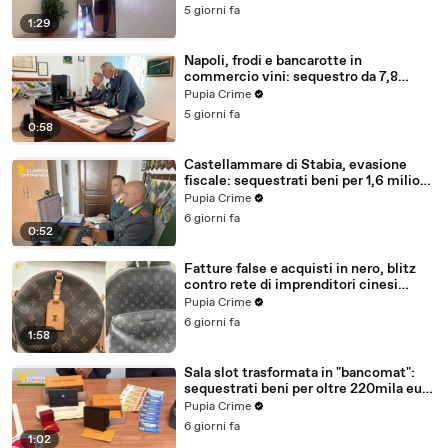
5 giorni fa
1:29
Napoli, frodi e bancarotte in
commercio vini: sequestro da 7,8
milioni (30.07.26)
Pupia Crime
5 giorni fa
0:58
Castellammare di Stabia, evasione
fiscale: sequestrati beni per 1,6 milioni
ad un consorzio navale (29.07.26)
Pupia Crime
6 giorni fa
0:52
Fatture false e acquisti in nero, blitz
contro rete di imprenditori cinesi
sequestri per 8,5 milioni (29.07.26)
Pupia Crime
6 giorni fa
1:58
Sala slot trasformata in "bancomat":
sequestrati beni per oltre 220mila euro
a due coniugi (29.07.26)
Pupia Crime
6 giorni fa
1:02