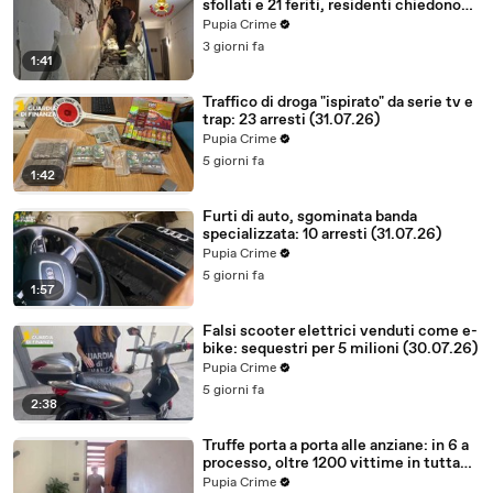
sfollati e 21 feriti, residenti chiedono
certezze sul futuro (01.08.26)
Pupia Crime
3 giorni fa
1:41
Traffico di droga "ispirato" da serie tv e
trap: 23 arresti (31.07.26)
Pupia Crime
5 giorni fa
1:42
Furti di auto, sgominata banda
specializzata: 10 arresti (31.07.26)
Pupia Crime
5 giorni fa
1:57
Falsi scooter elettrici venduti come e-
bike: sequestri per 5 milioni (30.07.26)
Pupia Crime
5 giorni fa
2:38
Truffe porta a porta alle anziane: in 6 a
processo, oltre 1200 vittime in tutta
Italia (30.07.26)
Pupia Crime