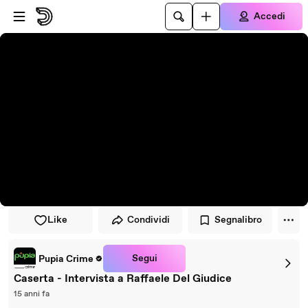
Vai al lettore
Passa al contenuto principale
Accedi
Like
Condividi
Segnalibro
Segui
Pupia Crime
Caserta - Intervista a Raffaele Del Giudice
15 anni fa