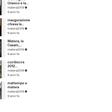
Unesco e la
protezione
matera2019
delle risorse
9 anni fa
idriche e il
caso dell
inaugurazione
acquifero
chiesa la
Toledo in
vaglia.m4v
matera2019
Brasile
9 anni fa
Matera, la
Casam,
revoca 4
matera2019
licenziamenti
9 anni fa
cucibocca
2012
preparativi
matera2019
9 anni fa
maltempo a
matera
matera2019
9 anni fa