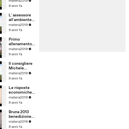
Matera 2019
matera2019
Matera calcio
9 anni fa
L' assessore
all'ambiente
Adriana
matera2019
Violetto sulla
9 anni fa
gestione
rifiuti.
Primo
allenamento
del Matera
matera2019
calcio allo
9 anni fa
stadio XXI
settembre.
Il consigliere
Michele
Lamacchia
matera2019
interviene
9 anni fa
sull'argoment
o rifiuti
Le risposte
economiche
sulla gestione
matera2019
rifiuti a
9 anni fa
Matera.
Bruna 2013
benedizione
del carro
matera2019
9 anni fa