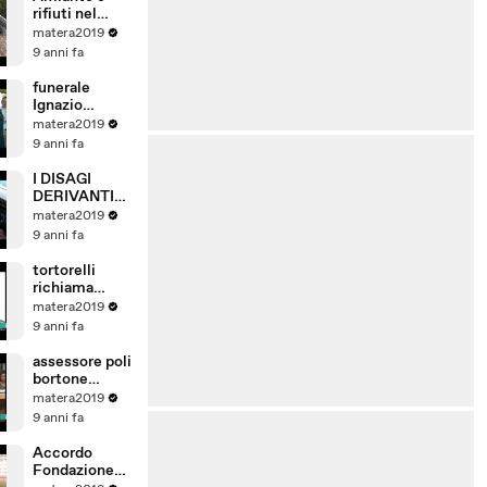
rifiuti nel
parco della
matera2019
murgia
9 anni fa
materana
funerale
Ignazio
Olivieri
matera2019
9 anni fa
I DISAGI
DERIVANTI
DALLA
matera2019
CHIUSURA
9 anni fa
DEL PONTE
DI VIA LA
tortorelli
MARTELLA A
richiama
MATERA.
cotugno per
matera2019
durata
9 anni fa
dell'intervent
o
assessore poli
bortone
ammirata per
matera2019
la pulizia di
9 anni fa
matera
Accordo
Fondazione