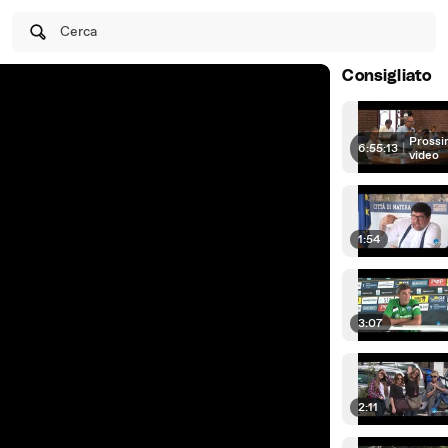
Cerca
Consigliato
Prossi
6:55:13
|
video
1:54
3:07
2:11