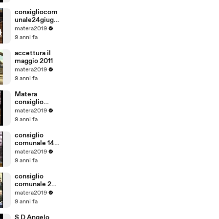
consigliocom
unale24giugn
o2011.mp4
matera2019
9 anni fa
accettura il
maggio 2011
matera2019
9 anni fa
Matera
consiglio
comunale del
matera2019
21
9 anni fa
settembre.m
p4
consiglio
comunale 14
10 2011.mp4
matera2019
9 anni fa
consiglio
comunale 28
11 2011
matera2019
9 anni fa
S D Angelo