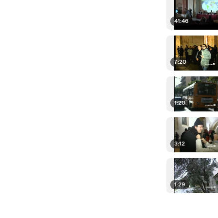
41:46
7:20
1:20
3:12
1:29