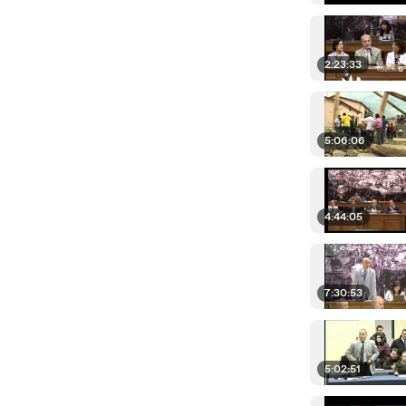
2:23:33
5:06:06
4:44:05
7:30:53
5:02:51