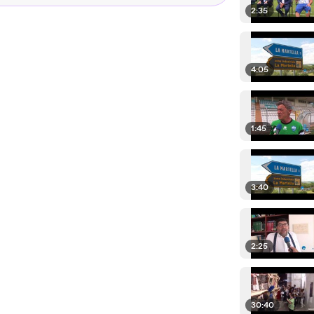
2:35
4:05
1:45
3:40
2:25
30:40