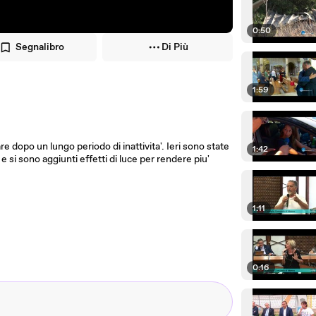
0:50
Segnalibro
Di Più
1:59
e dopo un lungo periodo di inattivita'. Ieri sono state
1:42
e si sono aggiunti effetti di luce per rendere piu'
1:11
0:16