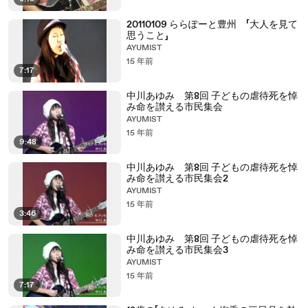
20110109 ららぽーと豊州 「大人を見て
思うこと」
AYUMIST
15 年前
7:17
中川あゆみ 第8回 子どもの虐待死を悼
み命を讃える市民集会
AYUMIST
15 年前
9:48
中川あゆみ 第8回 子どもの虐待死を悼
み命を讃える市民集会2
AYUMIST
15 年前
3:46
中川あゆみ 第8回 子どもの虐待死を悼
み命を讃える市民集会3
AYUMIST
15 年前
7:17