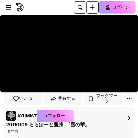
プレイヤーにスキップ
メインコンテンツにスキップ
ログイン
ブックマー
いいね
共有する
ク
+フォロー
AYUMIST
20110109 ららぽーと豊州 「雪の華」
15 年前