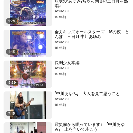
12歳の「あゆみ」ちゃん絢香の三日月を熱
唱♪
AYUMIST
15 年前
1:24
全力キッズオールスターズ 15の夜 と
んぼ 三日月 中川あゆみ
AYUMIST
15 年前
4:15
長渕少女本編
AYUMIST
15 年前
9:39
「中川あゆみ」 大人を見て思うこと
AYUMIST
15 年前
7:15
震災前から唄っています♪ 「中川あゆ
み」 上を向いて歩こう