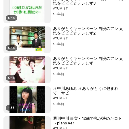
気をピピピ☆テレしず3
AYUMIST
15 年前
0:16
ありがとうキャンペーン 自慢のアレ 元
気をピピピ☆テレしず2
AYUMIST
15 年前
0:16
ありがとうキャンペーン 自慢のアレ 元
気をピピピ☆テレしず
AYUMIST
15 年前
0:16
♫ 中川あゆみ ♫ ありがとうに包まれ
て サビ
AYUMIST
15 年前
1:38
週刊中川 事実～12歳で私が決めたコト
～piano ver
AYUMIST