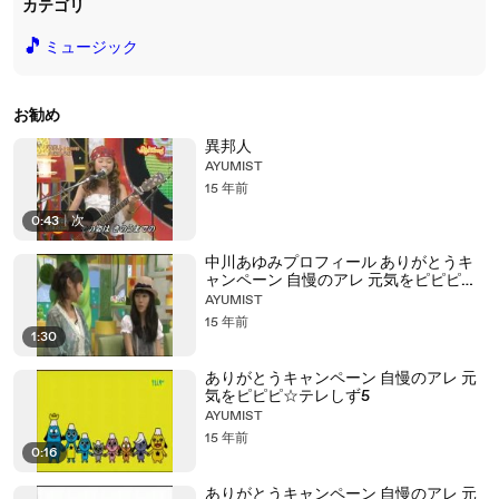
カテゴリ
🎵
ミュージック
お勧め
異邦人
AYUMIST
15 年前
0:43
|
次
中川あゆみプロフィール ありがとうキ
ャンペーン 自慢のアレ 元気をピピピ☆
テレしず
AYUMIST
15 年前
1:30
ありがとうキャンペーン 自慢のアレ 元
気をピピピ☆テレしず5
AYUMIST
15 年前
0:16
ありがとうキャンペーン 自慢のアレ 元