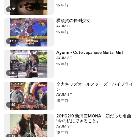
15 年前
6:31
横須賀の長渕少女
AYUMIST
15 年前
0:19
Ayumi - Cute Japanese Guitar Girl
AYUMIST
15 年前
4:19
全力キッズオールスターズ パイプライ
ン
AYUMIST
15 年前
4:19
20110219 新浦安MONA 幻だった名曲
「今の私にできること」
AYUMIST
15 年前
8:19