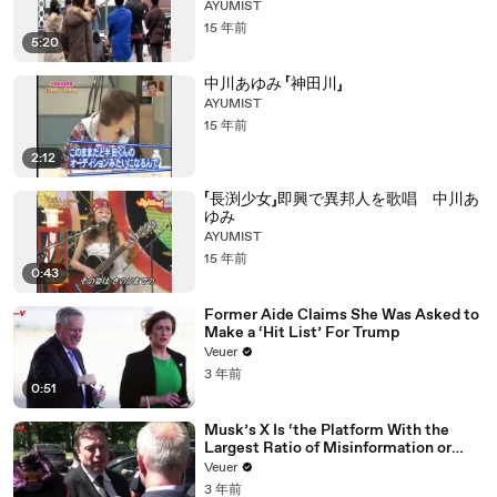
AYUMIST
15 年前
5:20
中川あゆみ 「神田川」
AYUMIST
15 年前
2:12
「長渕少女」即興で異邦人を歌唱 中川あ
ゆみ
AYUMIST
15 年前
0:43
Former Aide Claims She Was Asked to
Make a ‘Hit List’ For Trump
Veuer
3 年前
0:51
Musk’s X Is ‘the Platform With the
Largest Ratio of Misinformation or
Disinformation’ Amongst All Social
Veuer
Media Platforms
3 年前