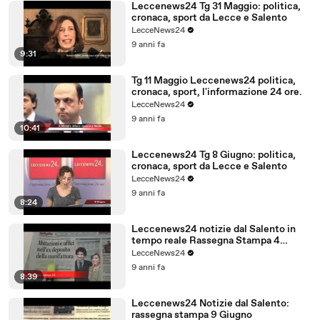
Leccenews24 Tg 31 Maggio: politica,
cronaca, sport da Lecce e Salento
LecceNews24
9 anni fa
9:31
Tg 11 Maggio Leccenews24 politica,
cronaca, sport, l'informazione 24 ore.
LecceNews24
9 anni fa
10:41
Leccenews24 Tg 8 Giugno: politica,
cronaca, sport da Lecce e Salento
LecceNews24
9 anni fa
8:24
Leccenews24 notizie dal Salento in
tempo reale Rassegna Stampa 4
Giugno
LecceNews24
9 anni fa
8:39
Leccenews24 Notizie dal Salento:
rassegna stampa 9 Giugno