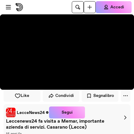
Vai al lettore
Passa al contenuto principale
Accedi
Like
Condividi
Segnalibro
Segui
LecceNews24
Leccenews24 fa visita a Memar, importante
azienda di servizi. Casarano (Lecce)