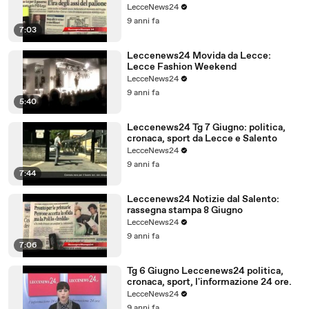
LecceNews24
9 anni fa
7:03
Leccenews24 Movida da Lecce:
Lecce Fashion Weekend
LecceNews24
9 anni fa
5:40
Leccenews24 Tg 7 Giugno: politica,
cronaca, sport da Lecce e Salento
LecceNews24
9 anni fa
7:44
Leccenews24 Notizie dal Salento:
rassegna stampa 8 Giugno
LecceNews24
9 anni fa
7:06
Tg 6 Giugno Leccenews24 politica,
cronaca, sport, l'informazione 24 ore.
LecceNews24
9 anni fa