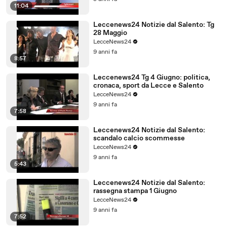
11:04
Leccenews24 Notizie dal Salento: Tg
28 Maggio
LecceNews24
9 anni fa
8:57
Leccenews24 Tg 4 Giugno: politica,
cronaca, sport da Lecce e Salento
LecceNews24
9 anni fa
7:58
Leccenews24 Notizie dal Salento:
scandalo calcio scommesse
LecceNews24
9 anni fa
5:43
Leccenews24 Notizie dal Salento:
rassegna stampa 1 Giugno
LecceNews24
9 anni fa
7:52