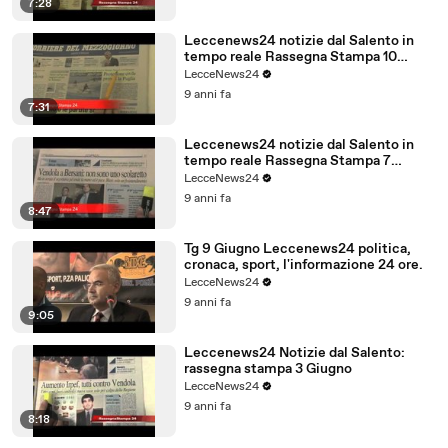
7:28
Leccenews24 notizie dal Salento in
tempo reale Rassegna Stampa 10
Giugno
LecceNews24
9 anni fa
7:31
Leccenews24 notizie dal Salento in
tempo reale Rassegna Stampa 7
Giugno
LecceNews24
9 anni fa
8:47
Tg 9 Giugno Leccenews24 politica,
cronaca, sport, l'informazione 24 ore.
LecceNews24
9 anni fa
9:05
Leccenews24 Notizie dal Salento:
rassegna stampa 3 Giugno
LecceNews24
9 anni fa
8:18