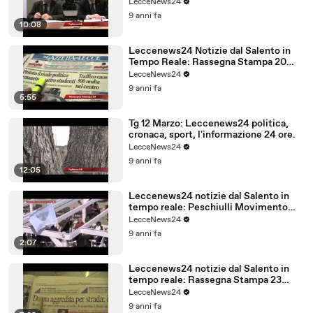
LecceNews24
9 anni fa
10:08
Leccenews24 Notizie dal Salento in
Tempo Reale: Rassegna Stampa 20
Marzo
LecceNews24
9 anni fa
5:55
Tg 12 Marzo: Leccenews24 politica,
cronaca, sport, l'informazione 24 ore.
LecceNews24
9 anni fa
12:05
Leccenews24 notizie dal Salento in
tempo reale: Peschiulli Movimento
Regione Salento
LecceNews24
9 anni fa
2:07
Leccenews24 notizie dal Salento in
tempo reale: Rassegna Stampa 23
Febbraio
LecceNews24
9 anni fa