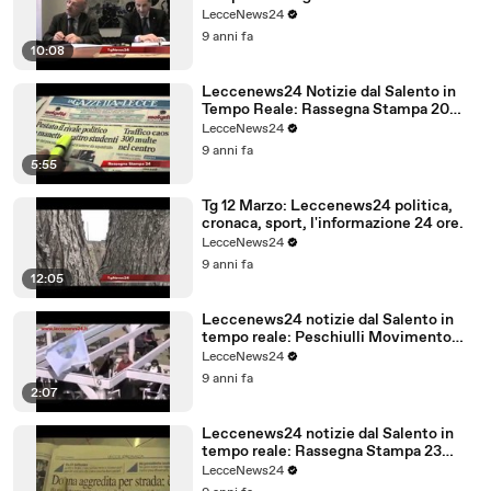
LecceNews24
9 anni fa
10:08
Leccenews24 Notizie dal Salento in
Tempo Reale: Rassegna Stampa 20
Marzo
LecceNews24
9 anni fa
5:55
Tg 12 Marzo: Leccenews24 politica,
cronaca, sport, l'informazione 24 ore.
LecceNews24
9 anni fa
12:05
Leccenews24 notizie dal Salento in
tempo reale: Peschiulli Movimento
Regione Salento
LecceNews24
9 anni fa
2:07
Leccenews24 notizie dal Salento in
tempo reale: Rassegna Stampa 23
Febbraio
LecceNews24