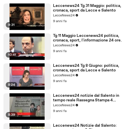
Leccenews24 Tg 31 Maggio: politica,
cronaca, sport da Lecce e Salento
LecceNews24
9 anni fa
9:31
Tg 11 Maggio Leccenews24 politica,
cronaca, sport, l'informazione 24 ore.
LecceNews24
9 anni fa
10:41
Leccenews24 Tg 8 Giugno: politica,
cronaca, sport da Lecce e Salento
LecceNews24
9 anni fa
8:24
Leccenews24 notizie dal Salento in
tempo reale Rassegna Stampa 4
Giugno
LecceNews24
9 anni fa
8:39
Leccenews24 Notizie dal Salento: