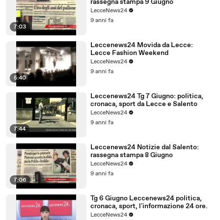
rassegna stampa 9 Giugno
LecceNews24
9 anni fa
7:03
Leccenews24 Movida da Lecce:
Lecce Fashion Weekend
LecceNews24
9 anni fa
5:40
Leccenews24 Tg 7 Giugno: politica,
cronaca, sport da Lecce e Salento
LecceNews24
9 anni fa
7:44
Leccenews24 Notizie dal Salento:
rassegna stampa 8 Giugno
LecceNews24
9 anni fa
7:06
Tg 6 Giugno Leccenews24 politica,
cronaca, sport, l'informazione 24 ore.
LecceNews24