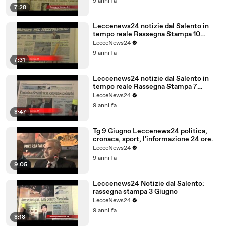
9 anni fa
7:28
Leccenews24 notizie dal Salento in
tempo reale Rassegna Stampa 10
Giugno
LecceNews24
9 anni fa
7:31
Leccenews24 notizie dal Salento in
tempo reale Rassegna Stampa 7
Giugno
LecceNews24
9 anni fa
8:47
Tg 9 Giugno Leccenews24 politica,
cronaca, sport, l'informazione 24 ore.
LecceNews24
9 anni fa
9:05
Leccenews24 Notizie dal Salento:
rassegna stampa 3 Giugno
LecceNews24
9 anni fa
8:18