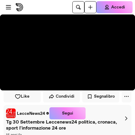
Vai al lettore
Passa al contenuto principale
Accedi
Like
Condividi
Segnalibro
Segui
LecceNews24
Tg 30 Settembre Leccenews24 politica, cronaca,
sport l'informazione 24 ore