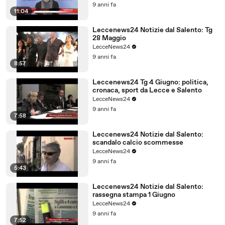
9 anni fa
11:04
Leccenews24 Notizie dal Salento: Tg
28 Maggio
LecceNews24
9 anni fa
8:57
Leccenews24 Tg 4 Giugno: politica,
cronaca, sport da Lecce e Salento
LecceNews24
9 anni fa
7:58
Leccenews24 Notizie dal Salento:
scandalo calcio scommesse
LecceNews24
9 anni fa
5:43
Leccenews24 Notizie dal Salento:
rassegna stampa 1 Giugno
LecceNews24
9 anni fa
7:52