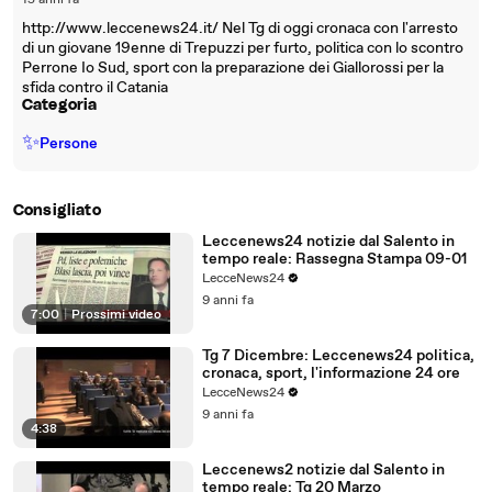
15 anni fa
http://www.leccenews24.it/ Nel Tg di oggi cronaca con l'arresto
di un giovane 19enne di Trepuzzi per furto, politica con lo scontro
Perrone Io Sud, sport con la preparazione dei Giallorossi per la
sfida contro il Catania
Categoria
✨
Persone
Consigliato
Leccenews24 notizie dal Salento in
tempo reale: Rassegna Stampa 09-01
LecceNews24
9 anni fa
7:00
|
Prossimi video
Tg 7 Dicembre: Leccenews24 politica,
cronaca, sport, l'informazione 24 ore
LecceNews24
9 anni fa
4:38
Leccenews2 notizie dal Salento in
tempo reale: Tg 20 Marzo