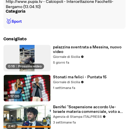
http://www.pupia.tv - Calciopoli - Intercettazione Facchetti-
Bergamo (13.04.10)
Categoria
🥇
Sport
Consigliato
palazzina sventrata a Messina, nuovo
video
Giornale di Sicilia
5 giorni fa
0:16
|
Prossimi video
Stonati ma felici - Puntata 15
Giornale di Sicilia
1 settimana fa
1:17:00
Benifei "Sospensione accordo Ue-
Israele materia commerciale, voto a
maggioranza"
Agenzia di Stampa ITALPRESS
3 settimane fa
2:40