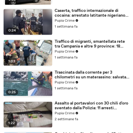
Caserta, traffico internazionale di
cocaina: arrestato latitante nigeriano
ricercato dal 2019 (28.07.26)
Pupia Crime
1 settimana fa
0:24
Traffico di migranti, smantellata rete
tra Campania e altre 9 province: 18
arresti (27.07.26)
Pupia Crime
1 settimana fa
1:03
Trascinata dalla corrente per 3
chilometri su un materassino: salvata
dalla Polizia (25.07.26)
Pupia Crime
1 settimana fa
0:25
Assalto al portavalori con 30 chili d'oro
sventato dalla Polizia: 11 arresti
(25.07.26)
Pupia Crime
2 settimane fa
1:22