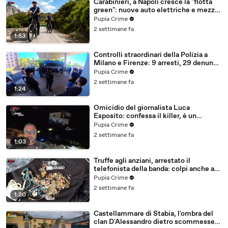
Carabinieri, a Napoli cresce la "flotta
green": nuove auto elettriche e mezzi
sostenibili anche sulle isole (25.07.26)
Pupia Crime
2 settimane fa
1:53
Controlli straordinari della Polizia a
Milano e Firenze: 9 arresti, 29 denunce
e oltre 7mila persone identificate
Pupia Crime
(25.07.26)
2 settimane fa
1:24
Omicidio del giornalista Luca
Esposito: confessa il killer, è un
26enne tunisino (25.07.26)
Pupia Crime
2 settimane fa
1:03
Truffe agli anziani, arrestato il
telefonista della banda: colpi anche ad
Aversa, oltre 300mila euro il bottino
Pupia Crime
stimato (24.07.26)
2 settimane fa
1:20
Castellammare di Stabia, l'ombra del
clan D'Alessandro dietro scommesse