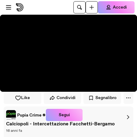
Vai al lettore
Passa al contenuto principale
Accedi
Like
Condividi
Segnalibro
Segui
Pupia Crime
Calciopoli - Intercettazione Facchetti-Bergamo
16 anni fa