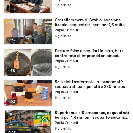
5 giorni fa
0:58
Castellammare di Stabia, evasione
fiscale: sequestrati beni per 1,6 milioni
ad un consorzio navale (29.07.26)
Pupia Crime
6 giorni fa
0:52
Fatture false e acquisti in nero, blitz
contro rete di imprenditori cinesi
sequestri per 8,5 milioni (29.07.26)
Pupia Crime
6 giorni fa
1:58
Sala slot trasformata in "bancomat":
sequestrati beni per oltre 220mila euro
a due coniugi (29.07.26)
Pupia Crime
6 giorni fa
1:02
Superbonus e Sismabonus, sequestrati
beni per 1,4 milioni: scoperto sistema
con false abitazioni (29.07.26)
Pupia Crime
6 giorni fa
0:35