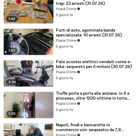
trap: 23 arresti (31.07.26)
Pupia Crime
5 giorni fa
1:42
Furti di auto, sgominata banda
specializzata: 10 arresti (31.07.26)
Pupia Crime
5 giorni fa
1:57
Falsi scooter elettrici venduti come e-
bike: sequestri per 5 milioni (30.07.26)
Pupia Crime
5 giorni fa
2:38
Truffe porta a porta alle anziane: in 6 a
processo, oltre 1200 vittime in tutta
Italia (30.07.26)
Pupia Crime
5 giorni fa
1:29
Napoli, frodi e bancarotte in
commercio vini: sequestro da 7,8
milioni (30.07.26)
Pupia Crime