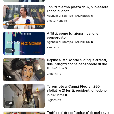
Toni “Palermo piazza da A, può essere
l'anno buono”
Agenzia di Stampa ITALPRESS
3 settimane fa
0:33
Affitti, come funziona il canone
concordato
Agenzia di Stampa ITALPRESS
7 mesi fa
1:20
Rapina al McDonald's: cinque arresti,
due indagati anche per spaccio di droga
(03.08.26)
Pupia Crime
2 giorni fa
1:07
Terremoto ai Campi Flegrei: 250
sfollati e 21 feriti, residenti chiedono
certezze sul futuro (01.08.26)
Pupia Crime
3 giorni fa
1:41
Traffico di droga "ispirato" da serie tv e