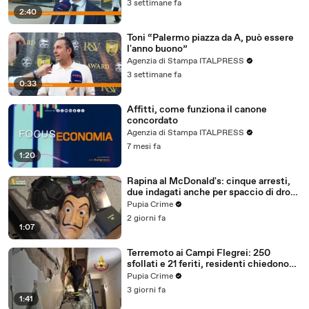
3 settimane fa
2:40
Toni “Palermo piazza da A, può essere
l'anno buono”
Agenzia di Stampa ITALPRESS
3 settimane fa
0:33
Affitti, come funziona il canone
concordato
Agenzia di Stampa ITALPRESS
7 mesi fa
1:20
Rapina al McDonald's: cinque arresti,
due indagati anche per spaccio di droga
(03.08.26)
Pupia Crime
2 giorni fa
1:07
Terremoto ai Campi Flegrei: 250
sfollati e 21 feriti, residenti chiedono
certezze sul futuro (01.08.26)
Pupia Crime
3 giorni fa
1:41