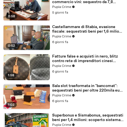
commercio vini: sequestro da 7,8
milioni (30.07.26)
Pupia Crime
5 giorni fa
0:58
Castellammare di Stabia, evasione
fiscale: sequestrati beni per 1,6 milioni
ad un consorzio navale (29.07.26)
Pupia Crime
6 giorni fa
0:52
Fatture false e acquisti in nero, blitz
contro rete di imprenditori cinesi
sequestri per 8,5 milioni (29.07.26)
Pupia Crime
6 giorni fa
1:58
Sala slot trasformata in "bancomat":
sequestrati beni per oltre 220mila euro
a due coniugi (29.07.26)
Pupia Crime
6 giorni fa
1:02
Superbonus e Sismabonus, sequestrati
beni per 1,4 milioni: scoperto sistema
con false abitazioni (29.07.26)
Pupia Crime