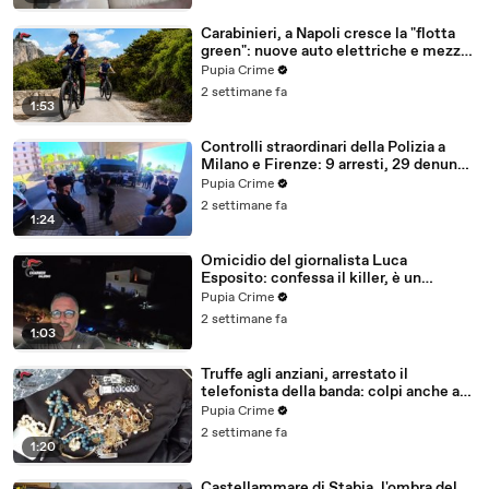
Carabinieri, a Napoli cresce la "flotta
green": nuove auto elettriche e mezzi
sostenibili anche sulle isole (25.07.26)
Pupia Crime
2 settimane fa
1:53
Controlli straordinari della Polizia a
Milano e Firenze: 9 arresti, 29 denunce
e oltre 7mila persone identificate
Pupia Crime
(25.07.26)
2 settimane fa
1:24
Omicidio del giornalista Luca
Esposito: confessa il killer, è un
26enne tunisino (25.07.26)
Pupia Crime
2 settimane fa
1:03
Truffe agli anziani, arrestato il
telefonista della banda: colpi anche ad
Aversa, oltre 300mila euro il bottino
Pupia Crime
stimato (24.07.26)
2 settimane fa
1:20
Castellammare di Stabia, l'ombra del