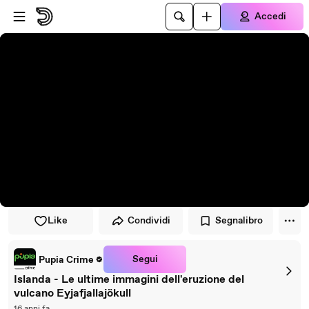
Vai al lettore
Passa al contenuto principale
Accedi
Like
Condividi
Segnalibro
Segui
Pupia Crime
Islanda - Le ultime immagini dell'eruzione del
vulcano Eyjafjallajökull