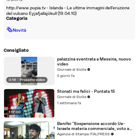
16 anni fa
http://www.pupia.tv - Islanda - Le ultime immagini dell'eruzione
del vulcano Eyjafjallajökull (19.04.10)
Categoria
🗞
Novità
Consigliato
palazzina sventrata a Messina, nuovo
video
Giornale di Sicilia
5 giorni fa
0:16
|
Prossimi video
Stonati ma felici - Puntata 15
Giornale di Sicilia
1 settimana fa
1:17:00
Benifei "Sospensione accordo Ue-
Israele materia commerciale, voto a
maggioranza"
Agenzia di Stampa ITALPRESS