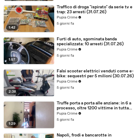
Traffico di droga "ispirato" da serie tv e
trap: 23 arresti (31.07.26)
Pupia Crime
5 giorni fa
1:42
Furti di auto, sgominata banda
specializzata: 10 arresti (31.07.26)
Pupia Crime
5 giorni fa
1:57
Falsi scooter elettrici venduti come e-
bike: sequestri per 5 milioni (30.07.26)
Pupia Crime
5 giorni fa
2:38
Truffe porta a porta alle anziane: in 6 a
processo, oltre 1200 vittime in tutta
Italia (30.07.26)
Pupia Crime
5 giorni fa
1:29
Napoli, frodi e bancarotte in