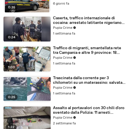
6 giorni fa
0:35
Caserta, traffico internazionale di
cocaina: arrestato latitante nigeriano
ricercato dal 2019 (28.07.26)
Pupia Crime
1 settimana fa
0:24
Traffico di migranti, smantellata rete
tra Campania e altre 9 province: 18
arresti (27.07.26)
Pupia Crime
1 settimana fa
1:03
Trascinata dalla corrente per 3
chilometri su un materassino: salvata
dalla Polizia (25.07.26)
Pupia Crime
1 settimana fa
0:25
Assalto al portavalori con 30 chili d'oro
sventato dalla Polizia: 11 arresti
(25.07.26)
Pupia Crime
2 settimane fa
1:22