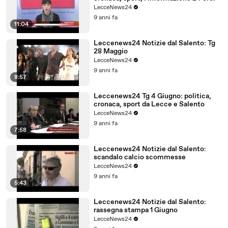
LecceNews24
9 anni fa
11:04
Leccenews24 Notizie dal Salento: Tg
28 Maggio
LecceNews24
9 anni fa
8:57
Leccenews24 Tg 4 Giugno: politica,
cronaca, sport da Lecce e Salento
LecceNews24
9 anni fa
7:58
Leccenews24 Notizie dal Salento:
scandalo calcio scommesse
LecceNews24
9 anni fa
5:43
Leccenews24 Notizie dal Salento:
rassegna stampa 1 Giugno
LecceNews24