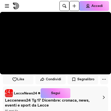
Vai al lettore
Passa al contenuto principale
Accedi
Like
Condividi
Segnalibro
Segui
LecceNews24
Leccenews24 Tg 17 Dicembre: cronaca, news,
eventi e sport da Lecce