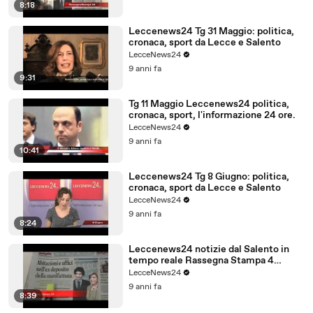
8:18
Leccenews24 Tg 31 Maggio: politica,
cronaca, sport da Lecce e Salento
LecceNews24
9 anni fa
9:31
Tg 11 Maggio Leccenews24 politica,
cronaca, sport, l'informazione 24 ore.
LecceNews24
9 anni fa
10:41
Leccenews24 Tg 8 Giugno: politica,
cronaca, sport da Lecce e Salento
LecceNews24
9 anni fa
8:24
Leccenews24 notizie dal Salento in
tempo reale Rassegna Stampa 4
Giugno
LecceNews24
9 anni fa
8:39