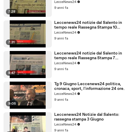
Febbraio
LecceNews24
9 anni fa
7:28
Leccenews24 notizie dal Salento in
tempo reale Rassegna Stampa 10
Giugno
LecceNews24
9 anni fa
7:31
Leccenews24 notizie dal Salento in
tempo reale Rassegna Stampa 7
Giugno
LecceNews24
9 anni fa
8:47
Tg 9 Giugno Leccenews24 politica,
cronaca, sport, l'informazione 24 ore.
LecceNews24
9 anni fa
9:05
Leccenews24 Notizie dal Salento:
rassegna stampa 3 Giugno
LecceNews24
9 anni fa