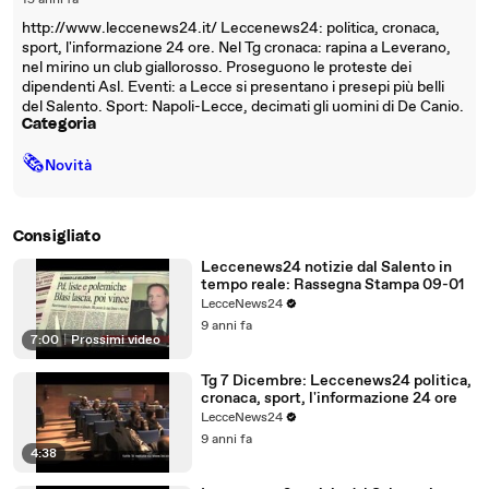
15 anni fa
http://www.leccenews24.it/ Leccenews24: politica, cronaca,
sport, l'informazione 24 ore. Nel Tg cronaca: rapina a Leverano,
nel mirino un club giallorosso. Proseguono le proteste dei
dipendenti Asl. Eventi: a Lecce si presentano i presepi più belli
del Salento. Sport: Napoli-Lecce, decimati gli uomini di De Canio.
Categoria
🗞
Novità
Consigliato
Leccenews24 notizie dal Salento in
tempo reale: Rassegna Stampa 09-01
LecceNews24
9 anni fa
7:00
|
Prossimi video
Tg 7 Dicembre: Leccenews24 politica,
cronaca, sport, l'informazione 24 ore
LecceNews24
9 anni fa
4:38