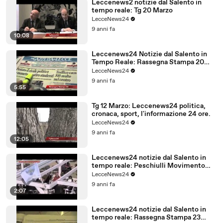
Leccenews2 notizie dal Salento in
tempo reale: Tg 20 Marzo
LecceNews24
9 anni fa
10:08
Leccenews24 Notizie dal Salento in
Tempo Reale: Rassegna Stampa 20
Marzo
LecceNews24
9 anni fa
5:55
Tg 12 Marzo: Leccenews24 politica,
cronaca, sport, l'informazione 24 ore.
LecceNews24
9 anni fa
12:05
Leccenews24 notizie dal Salento in
tempo reale: Peschiulli Movimento
Regione Salento
LecceNews24
9 anni fa
2:07
Leccenews24 notizie dal Salento in
tempo reale: Rassegna Stampa 23