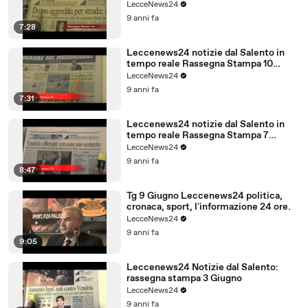
Febbraio
LecceNews24
9 anni fa
7:28
Leccenews24 notizie dal Salento in
tempo reale Rassegna Stampa 10
Giugno
LecceNews24
9 anni fa
7:31
Leccenews24 notizie dal Salento in
tempo reale Rassegna Stampa 7
Giugno
LecceNews24
9 anni fa
8:47
Tg 9 Giugno Leccenews24 politica,
cronaca, sport, l'informazione 24 ore.
LecceNews24
9 anni fa
9:05
Leccenews24 Notizie dal Salento:
rassegna stampa 3 Giugno
LecceNews24
9 anni fa