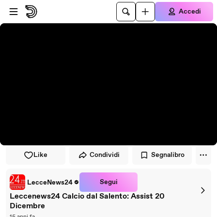
Vai al lettore
Passa al contenuto principale
Accedi
Like
Condividi
Segnalibro
Segui
LecceNews24
Leccenews24 Calcio dal Salento: Assist 20
Dicembre