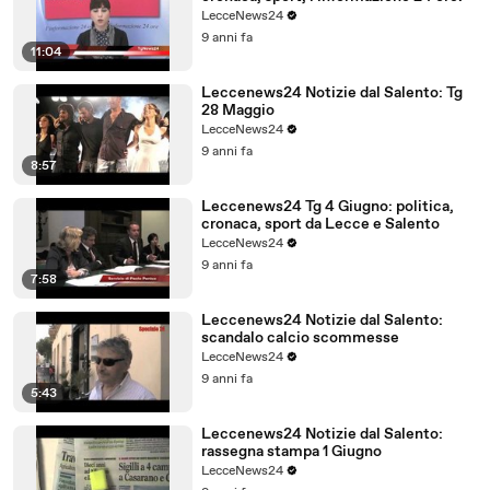
LecceNews24
9 anni fa
11:04
Leccenews24 Notizie dal Salento: Tg
28 Maggio
LecceNews24
9 anni fa
8:57
Leccenews24 Tg 4 Giugno: politica,
cronaca, sport da Lecce e Salento
LecceNews24
9 anni fa
7:58
Leccenews24 Notizie dal Salento:
scandalo calcio scommesse
LecceNews24
9 anni fa
5:43
Leccenews24 Notizie dal Salento:
rassegna stampa 1 Giugno
LecceNews24