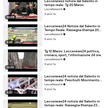
Leccenews2 notizie dal Salento in
tempo reale: Tg 20 Marzo
LecceNews24
9 anni fa
10:08
Leccenews24 Notizie dal Salento in
Tempo Reale: Rassegna Stampa 20
Marzo
LecceNews24
9 anni fa
5:55
Tg 12 Marzo: Leccenews24 politica,
cronaca, sport, l'informazione 24 ore.
LecceNews24
9 anni fa
12:05
Leccenews24 notizie dal Salento in
tempo reale: Peschiulli Movimento
Regione Salento
LecceNews24
9 anni fa
2:07
Leccenews24 notizie dal Salento in
tempo reale: Rassegna Stampa 23