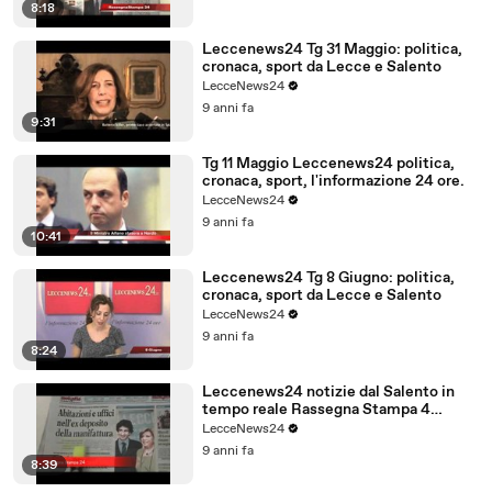
8:18
Leccenews24 Tg 31 Maggio: politica,
cronaca, sport da Lecce e Salento
LecceNews24
9 anni fa
9:31
Tg 11 Maggio Leccenews24 politica,
cronaca, sport, l'informazione 24 ore.
LecceNews24
9 anni fa
10:41
Leccenews24 Tg 8 Giugno: politica,
cronaca, sport da Lecce e Salento
LecceNews24
9 anni fa
8:24
Leccenews24 notizie dal Salento in
tempo reale Rassegna Stampa 4
Giugno
LecceNews24
9 anni fa
8:39