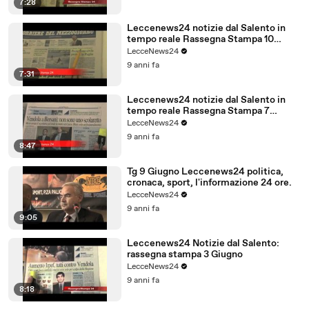
7:28
Leccenews24 notizie dal Salento in
tempo reale Rassegna Stampa 10
Giugno
LecceNews24
9 anni fa
7:31
Leccenews24 notizie dal Salento in
tempo reale Rassegna Stampa 7
Giugno
LecceNews24
9 anni fa
8:47
Tg 9 Giugno Leccenews24 politica,
cronaca, sport, l'informazione 24 ore.
LecceNews24
9 anni fa
9:05
Leccenews24 Notizie dal Salento:
rassegna stampa 3 Giugno
LecceNews24
9 anni fa
8:18