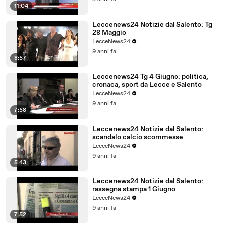
11:04
Leccenews24 Notizie dal Salento: Tg
28 Maggio
LecceNews24
9 anni fa
8:57
Leccenews24 Tg 4 Giugno: politica,
cronaca, sport da Lecce e Salento
LecceNews24
9 anni fa
7:58
Leccenews24 Notizie dal Salento:
scandalo calcio scommesse
LecceNews24
9 anni fa
5:43
Leccenews24 Notizie dal Salento:
rassegna stampa 1 Giugno
LecceNews24
9 anni fa
7:52