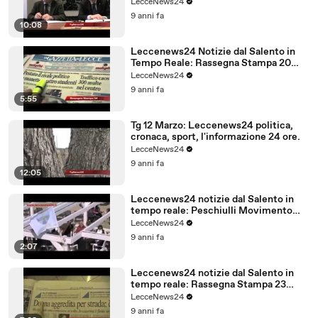
LecceNews24
9 anni fa
10:08
Leccenews24 Notizie dal Salento in
Tempo Reale: Rassegna Stampa 20
Marzo
LecceNews24
9 anni fa
5:55
Tg 12 Marzo: Leccenews24 politica,
cronaca, sport, l'informazione 24 ore.
LecceNews24
9 anni fa
12:05
Leccenews24 notizie dal Salento in
tempo reale: Peschiulli Movimento
Regione Salento
LecceNews24
9 anni fa
2:07
Leccenews24 notizie dal Salento in
tempo reale: Rassegna Stampa 23
Febbraio
LecceNews24
9 anni fa