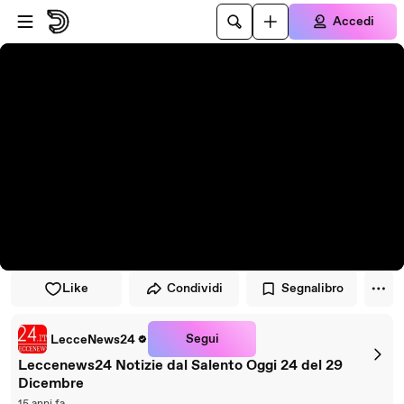
Vai al lettore
Passa al contenuto principale
Accedi
Like
Condividi
Segnalibro
Segui
LecceNews24
Leccenews24 Notizie dal Salento Oggi 24 del 29
Dicembre