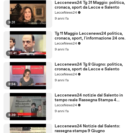
Leccenews24 Tg 31 Maggio: politica,
cronaca, sport da Lecce e Salento
LecceNews24
9 anni fa
9:31
Tg 11 Maggio Leccenews24 politica,
cronaca, sport, l'informazione 24 ore.
LecceNews24
9 anni fa
10:41
Leccenews24 Tg 8 Giugno: politica,
cronaca, sport da Lecce e Salento
LecceNews24
9 anni fa
8:24
Leccenews24 notizie dal Salento in
tempo reale Rassegna Stampa 4
Giugno
LecceNews24
9 anni fa
8:39
Leccenews24 Notizie dal Salento:
rassegna stampa 9 Giugno