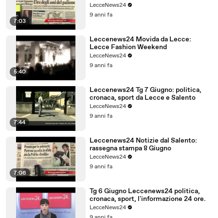
LecceNews24
9 anni fa
7:03
Leccenews24 Movida da Lecce:
Lecce Fashion Weekend
LecceNews24
9 anni fa
5:40
Leccenews24 Tg 7 Giugno: politica,
cronaca, sport da Lecce e Salento
LecceNews24
9 anni fa
7:44
Leccenews24 Notizie dal Salento:
rassegna stampa 8 Giugno
LecceNews24
9 anni fa
7:06
Tg 6 Giugno Leccenews24 politica,
cronaca, sport, l'informazione 24 ore.
LecceNews24
9 anni fa