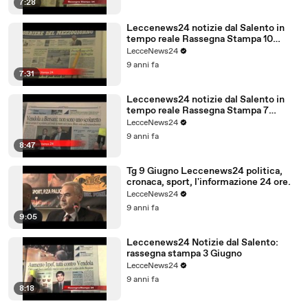
7:28
Leccenews24 notizie dal Salento in
tempo reale Rassegna Stampa 10
Giugno
LecceNews24
9 anni fa
7:31
Leccenews24 notizie dal Salento in
tempo reale Rassegna Stampa 7
Giugno
LecceNews24
9 anni fa
8:47
Tg 9 Giugno Leccenews24 politica,
cronaca, sport, l'informazione 24 ore.
LecceNews24
9 anni fa
9:05
Leccenews24 Notizie dal Salento:
rassegna stampa 3 Giugno
LecceNews24
9 anni fa
8:18