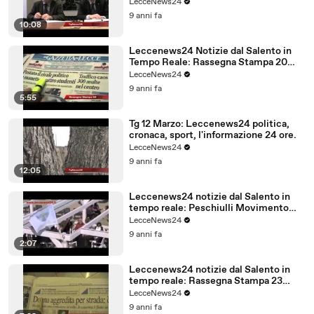
LecceNews24
9 anni fa
10:08
Leccenews24 Notizie dal Salento in
Tempo Reale: Rassegna Stampa 20
Marzo
LecceNews24
9 anni fa
5:55
Tg 12 Marzo: Leccenews24 politica,
cronaca, sport, l'informazione 24 ore.
LecceNews24
9 anni fa
12:05
Leccenews24 notizie dal Salento in
tempo reale: Peschiulli Movimento
Regione Salento
LecceNews24
9 anni fa
2:07
Leccenews24 notizie dal Salento in
tempo reale: Rassegna Stampa 23
Febbraio
LecceNews24
9 anni fa