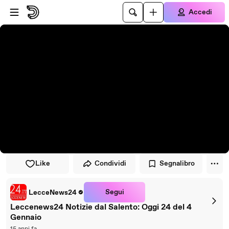
Vai al lettore
Passa al contenuto principale
Accedi
Like
Condividi
Segnalibro
Segui
LecceNews24
Leccenews24 Notizie dal Salento: Oggi 24 del 4
Gennaio