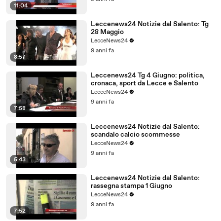
11:04
Leccenews24 Notizie dal Salento: Tg
28 Maggio
LecceNews24
9 anni fa
8:57
Leccenews24 Tg 4 Giugno: politica,
cronaca, sport da Lecce e Salento
LecceNews24
9 anni fa
7:58
Leccenews24 Notizie dal Salento:
scandalo calcio scommesse
LecceNews24
9 anni fa
5:43
Leccenews24 Notizie dal Salento:
rassegna stampa 1 Giugno
LecceNews24
9 anni fa
7:52