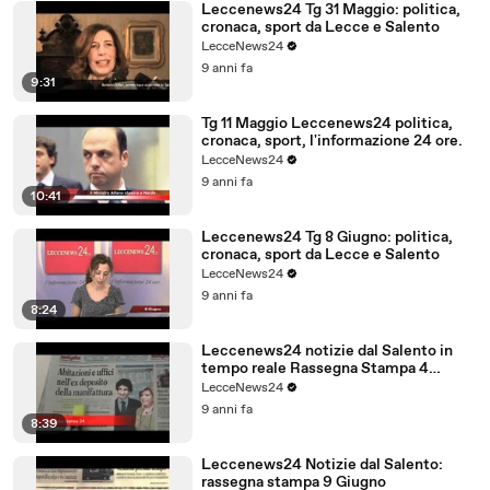
Leccenews24 Tg 31 Maggio: politica,
cronaca, sport da Lecce e Salento
LecceNews24
9 anni fa
9:31
Tg 11 Maggio Leccenews24 politica,
cronaca, sport, l'informazione 24 ore.
LecceNews24
9 anni fa
10:41
Leccenews24 Tg 8 Giugno: politica,
cronaca, sport da Lecce e Salento
LecceNews24
9 anni fa
8:24
Leccenews24 notizie dal Salento in
tempo reale Rassegna Stampa 4
Giugno
LecceNews24
9 anni fa
8:39
Leccenews24 Notizie dal Salento:
rassegna stampa 9 Giugno