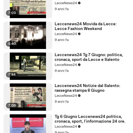
LecceNews24
9 anni fa
7:03
Leccenews24 Movida da Lecce:
Lecce Fashion Weekend
LecceNews24
9 anni fa
5:40
Leccenews24 Tg 7 Giugno: politica,
cronaca, sport da Lecce e Salento
LecceNews24
9 anni fa
7:44
Leccenews24 Notizie dal Salento:
rassegna stampa 8 Giugno
LecceNews24
9 anni fa
7:06
Tg 6 Giugno Leccenews24 politica,
cronaca, sport, l'informazione 24 ore.
LecceNews24
9 anni fa