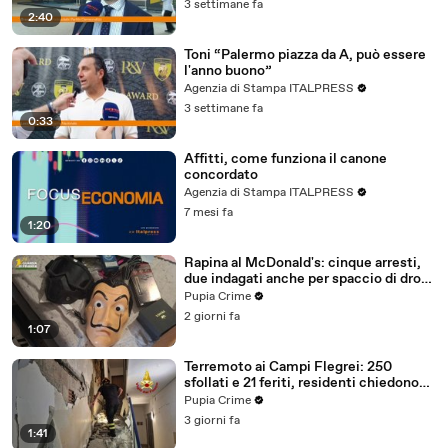
3 settimane fa
2:40
Toni “Palermo piazza da A, può essere
l'anno buono”
Agenzia di Stampa ITALPRESS
3 settimane fa
0:33
Affitti, come funziona il canone
concordato
Agenzia di Stampa ITALPRESS
7 mesi fa
1:20
Rapina al McDonald's: cinque arresti,
due indagati anche per spaccio di droga
(03.08.26)
Pupia Crime
2 giorni fa
1:07
Terremoto ai Campi Flegrei: 250
sfollati e 21 feriti, residenti chiedono
certezze sul futuro (01.08.26)
Pupia Crime
3 giorni fa
1:41