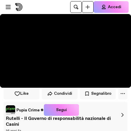
Vai al lettore
Passa al contenuto principale
Accedi
Like
Condividi
Segnalibro
Segui
Pupia Crime
Rutelli - Il Governo di responsabilità nazionale di
Casini