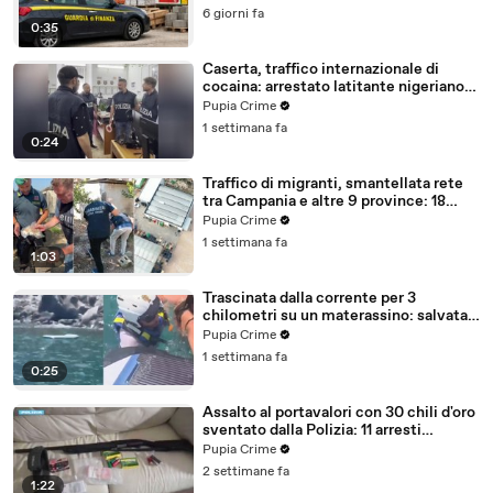
6 giorni fa
0:35
Caserta, traffico internazionale di
cocaina: arrestato latitante nigeriano
ricercato dal 2019 (28.07.26)
Pupia Crime
1 settimana fa
0:24
Traffico di migranti, smantellata rete
tra Campania e altre 9 province: 18
arresti (27.07.26)
Pupia Crime
1 settimana fa
1:03
Trascinata dalla corrente per 3
chilometri su un materassino: salvata
dalla Polizia (25.07.26)
Pupia Crime
1 settimana fa
0:25
Assalto al portavalori con 30 chili d'oro
sventato dalla Polizia: 11 arresti
(25.07.26)
Pupia Crime
2 settimane fa
1:22