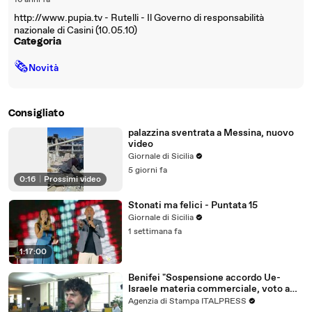
16 anni fa
http://www.pupia.tv - Rutelli - Il Governo di responsabilità
nazionale di Casini (10.05.10)
Categoria
🗞
Novità
Consigliato
palazzina sventrata a Messina, nuovo
video
Giornale di Sicilia
5 giorni fa
0:16
|
Prossimi video
Stonati ma felici - Puntata 15
Giornale di Sicilia
1 settimana fa
1:17:00
Benifei "Sospensione accordo Ue-
Israele materia commerciale, voto a
maggioranza"
Agenzia di Stampa ITALPRESS