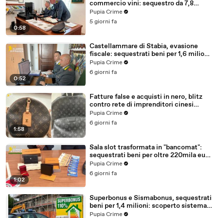
commercio vini: sequestro da 7,8
milioni (30.07.26)
Pupia Crime
5 giorni fa
0:58
Castellammare di Stabia, evasione
fiscale: sequestrati beni per 1,6 milioni
ad un consorzio navale (29.07.26)
Pupia Crime
6 giorni fa
0:52
Fatture false e acquisti in nero, blitz
contro rete di imprenditori cinesi
sequestri per 8,5 milioni (29.07.26)
Pupia Crime
6 giorni fa
1:58
Sala slot trasformata in "bancomat":
sequestrati beni per oltre 220mila euro
a due coniugi (29.07.26)
Pupia Crime
6 giorni fa
1:02
Superbonus e Sismabonus, sequestrati
beni per 1,4 milioni: scoperto sistema
con false abitazioni (29.07.26)
Pupia Crime