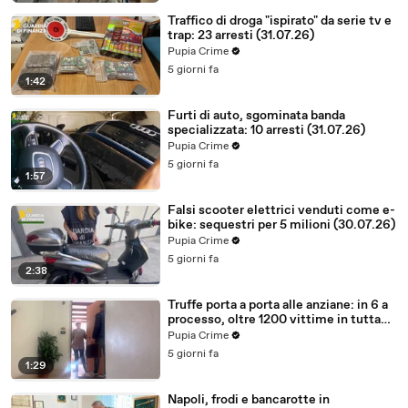
Traffico di droga "ispirato" da serie tv e
trap: 23 arresti (31.07.26)
Pupia Crime
5 giorni fa
1:42
Furti di auto, sgominata banda
specializzata: 10 arresti (31.07.26)
Pupia Crime
5 giorni fa
1:57
Falsi scooter elettrici venduti come e-
bike: sequestri per 5 milioni (30.07.26)
Pupia Crime
5 giorni fa
2:38
Truffe porta a porta alle anziane: in 6 a
processo, oltre 1200 vittime in tutta
Italia (30.07.26)
Pupia Crime
5 giorni fa
1:29
Napoli, frodi e bancarotte in