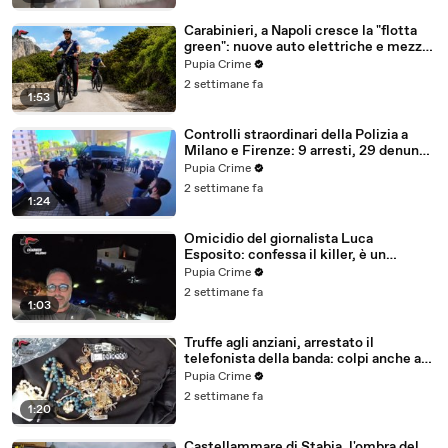
Carabinieri, a Napoli cresce la "flotta
green": nuove auto elettriche e mezzi
sostenibili anche sulle isole (25.07.26)
Pupia Crime
2 settimane fa
1:53
Controlli straordinari della Polizia a
Milano e Firenze: 9 arresti, 29 denunce
e oltre 7mila persone identificate
Pupia Crime
(25.07.26)
2 settimane fa
1:24
Omicidio del giornalista Luca
Esposito: confessa il killer, è un
26enne tunisino (25.07.26)
Pupia Crime
2 settimane fa
1:03
Truffe agli anziani, arrestato il
telefonista della banda: colpi anche ad
Aversa, oltre 300mila euro il bottino
Pupia Crime
stimato (24.07.26)
2 settimane fa
1:20
Castellammare di Stabia, l'ombra del