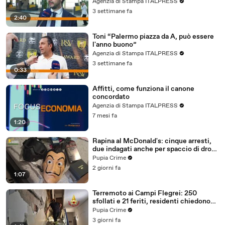
maggioranza"
Agenzia di Stampa ITALPRESS
3 settimane fa
2:40
Toni “Palermo piazza da A, può essere
l'anno buono”
Agenzia di Stampa ITALPRESS
3 settimane fa
0:33
Affitti, come funziona il canone
concordato
Agenzia di Stampa ITALPRESS
7 mesi fa
1:20
Rapina al McDonald's: cinque arresti,
due indagati anche per spaccio di droga
(03.08.26)
Pupia Crime
2 giorni fa
1:07
Terremoto ai Campi Flegrei: 250
sfollati e 21 feriti, residenti chiedono
certezze sul futuro (01.08.26)
Pupia Crime
3 giorni fa