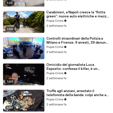
1:22
Carabinieri, a Napoli cresce la "flotta
green": nuove auto elettriche e mezzi
sostenibili anche sulle isole (25.07.26)
Pupia Crime
2 settimane fa
1:53
Controlli straordinari della Polizia a
Milano e Firenze: 9 arresti, 29 denunce
e oltre 7mila persone identificate
Pupia Crime
(25.07.26)
2 settimane fa
1:24
Omicidio del giornalista Luca
Esposito: confessa il killer, è un
26enne tunisino (25.07.26)
Pupia Crime
2 settimane fa
1:03
Truffe agli anziani, arrestato il
telefonista della banda: colpi anche ad
Aversa, oltre 300mila euro il bottino
Pupia Crime
stimato (24.07.26)
2 settimane fa
1:20