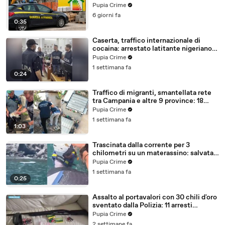
con false abitazioni (29.07.26)
Pupia Crime
6 giorni fa
0:35
Caserta, traffico internazionale di
cocaina: arrestato latitante nigeriano
ricercato dal 2019 (28.07.26)
Pupia Crime
1 settimana fa
0:24
Traffico di migranti, smantellata rete
tra Campania e altre 9 province: 18
arresti (27.07.26)
Pupia Crime
1 settimana fa
1:03
Trascinata dalla corrente per 3
chilometri su un materassino: salvata
dalla Polizia (25.07.26)
Pupia Crime
1 settimana fa
0:25
Assalto al portavalori con 30 chili d'oro
sventato dalla Polizia: 11 arresti
(25.07.26)
Pupia Crime
2 settimane fa