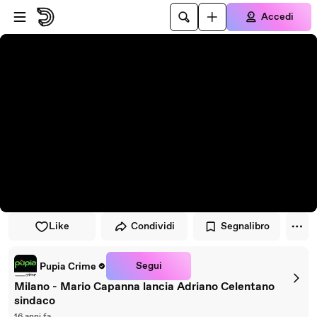
Vai al lettore
Passa al contenuto principale
Accedi
Like
Condividi
Segnalibro
Segui
Pupia Crime
Milano - Mario Capanna lancia Adriano Celentano
sindaco