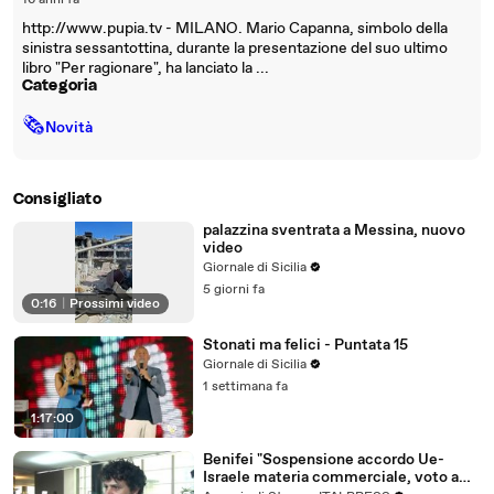
16 anni fa
http://www.pupia.tv - MILANO. Mario Capanna, simbolo della
sinistra sessantottina, durante la presentazione del suo ultimo
libro "Per ragionare", ha lanciato la ...
Categoria
🗞
Novità
Consigliato
palazzina sventrata a Messina, nuovo
video
Giornale di Sicilia
5 giorni fa
0:16
|
Prossimi video
Stonati ma felici - Puntata 15
Giornale di Sicilia
1 settimana fa
1:17:00
Benifei "Sospensione accordo Ue-
Israele materia commerciale, voto a