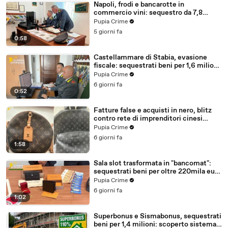
Napoli, frodi e bancarotte in
commercio vini: sequestro da 7,8
milioni (30.07.26)
Pupia Crime
5 giorni fa
0:58
Castellammare di Stabia, evasione
fiscale: sequestrati beni per 1,6 milioni
ad un consorzio navale (29.07.26)
Pupia Crime
6 giorni fa
0:52
Fatture false e acquisti in nero, blitz
contro rete di imprenditori cinesi
sequestri per 8,5 milioni (29.07.26)
Pupia Crime
6 giorni fa
1:58
Sala slot trasformata in "bancomat":
sequestrati beni per oltre 220mila euro
a due coniugi (29.07.26)
Pupia Crime
6 giorni fa
1:02
Superbonus e Sismabonus, sequestrati
beni per 1,4 milioni: scoperto sistema