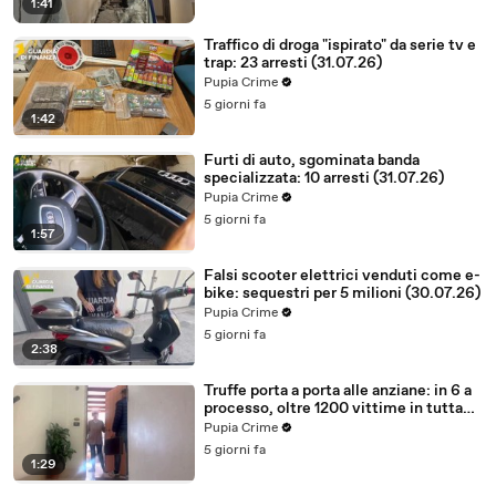
1:41
Traffico di droga "ispirato" da serie tv e
trap: 23 arresti (31.07.26)
Pupia Crime
5 giorni fa
1:42
Furti di auto, sgominata banda
specializzata: 10 arresti (31.07.26)
Pupia Crime
5 giorni fa
1:57
Falsi scooter elettrici venduti come e-
bike: sequestri per 5 milioni (30.07.26)
Pupia Crime
5 giorni fa
2:38
Truffe porta a porta alle anziane: in 6 a
processo, oltre 1200 vittime in tutta
Italia (30.07.26)
Pupia Crime
5 giorni fa
1:29