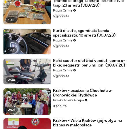
Traffico di droga "ispirato" da serie tv e
trap: 23 arresti (31.07.26)
Pupia Crime
5 giorni fa
1:42
Furti di auto, sgominata banda
specializzata: 10 arresti (31.07.26)
Pupia Crime
5 giorni fa
1:57
Falsi scooter elettrici venduti come e-
bike: sequestri per 5 milioni (30.07.26)
Pupia Crime
5 giorni fa
2:38
Kraków - osadzanie Chochoła w
Bronowickiej Rydlówce
Polska Press Grupa
3 anni fa
2:06
Kraków - Wisła Kraków i jej wpływ na
biznes w małopolsce