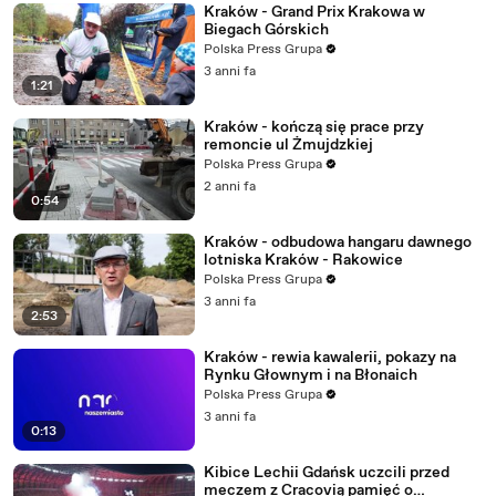
Kraków - Grand Prix Krakowa w
Biegach Górskich
Polska Press Grupa
3 anni fa
1:21
Kraków - kończą się prace przy
remoncie ul Żmujdzkiej
Polska Press Grupa
2 anni fa
0:54
Kraków - odbudowa hangaru dawnego
lotniska Kraków - Rakowice
Polska Press Grupa
3 anni fa
2:53
Kraków - rewia kawalerii, pokazy na
Rynku Głownym i na Błonaich
Polska Press Grupa
3 anni fa
0:13
Kibice Lechii Gdańsk uczcili przed
meczem z Cracovią pamięć o