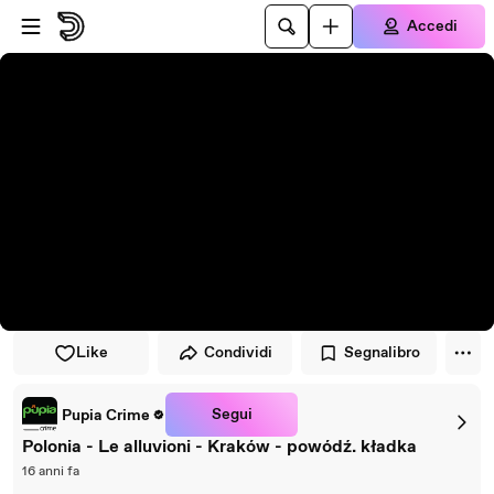
Vai al lettore
Passa al contenuto principale
Accedi
Like
Condividi
Segnalibro
Segui
Pupia Crime
Polonia - Le alluvioni - Kraków - powódź. kładka
16 anni fa