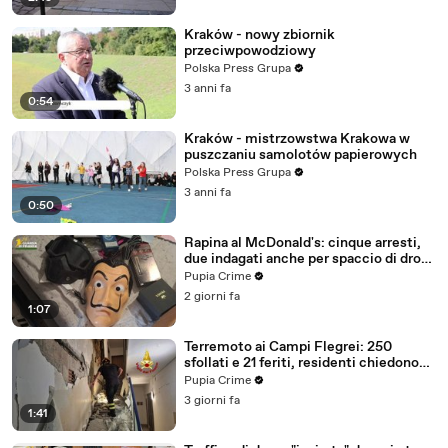
Kraków - nowy zbiornik
przeciwpowodziowy
Polska Press Grupa
3 anni fa
0:54
Kraków - mistrzowstwa Krakowa w
puszczaniu samolotów papierowych
Polska Press Grupa
3 anni fa
0:50
Rapina al McDonald's: cinque arresti,
due indagati anche per spaccio di droga
(03.08.26)
Pupia Crime
2 giorni fa
1:07
Terremoto ai Campi Flegrei: 250
sfollati e 21 feriti, residenti chiedono
certezze sul futuro (01.08.26)
Pupia Crime
3 giorni fa
1:41