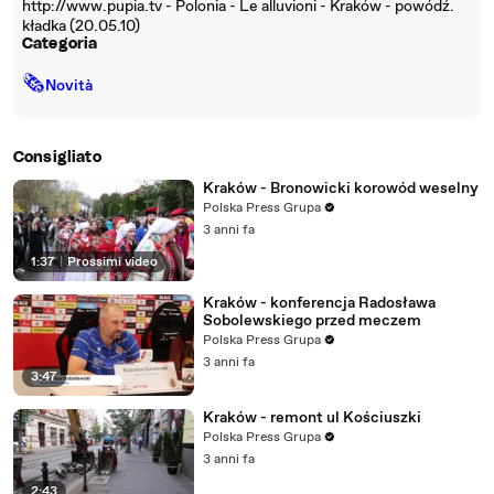
http://www.pupia.tv - Polonia - Le alluvioni - Kraków - powódź.
kładka (20.05.10)
Categoria
🗞
Novità
Consigliato
Kraków - Bronowicki korowód weselny
Polska Press Grupa
3 anni fa
1:37
|
Prossimi video
Kraków - konferencja Radosława
Sobolewskiego przed meczem
Polska Press Grupa
3 anni fa
3:47
Kraków - remont ul Kościuszki
Polska Press Grupa
3 anni fa
2:43