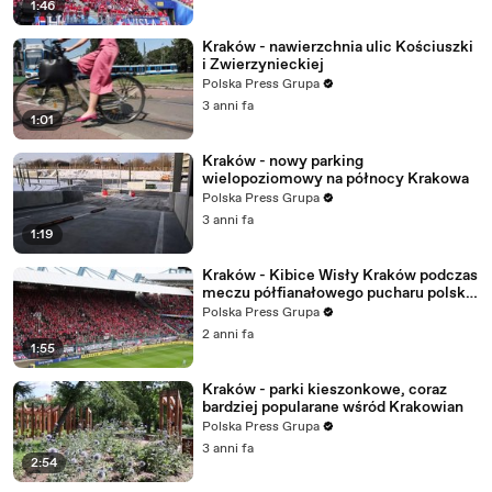
1:46
Kraków - nawierzchnia ulic Kościuszki
i Zwierzynieckiej
Polska Press Grupa
3 anni fa
1:01
Kraków - nowy parking
wielopoziomowy na północy Krakowa
Polska Press Grupa
3 anni fa
1:19
Kraków - Kibice Wisły Kraków podczas
meczu półfianałowego pucharu polski
z Piastem GFliwice
Polska Press Grupa
2 anni fa
1:55
Kraków - parki kieszonkowe, coraz
bardziej popularane wśród Krakowian
Polska Press Grupa
3 anni fa
2:54