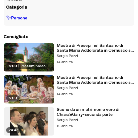
15 anni fa
Categoria
✨
Persone
Consigliato
Mostra di Presepi nel Santuario di
Santa Maria Addolorata in Cernusco sul
Naviglio in 3D
Sergio Pozzi
14 anni fa
6:00
|
Prossimi video
Mostra di Presepi nel Santuario di
Santa Maria Addolorata in Cernusco sul
Naviglio
Sergio Pozzi
14 anni fa
6:00
Scene da un matrimonio vero di
Chiara&Garry-seconda parte
Sergio Pozzi
15 anni fa
24:47