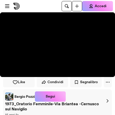
Vai al lettore
Passa al contenuto principale
Accedi
Like
Condividi
Segnalibro
Segui
Sergio Pozzi
1973_Oratorio Femminile-Via Briantea -Cernusco
sul Naviglio