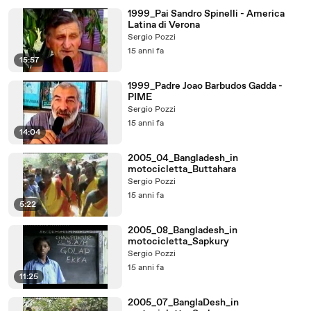
1999_Pai Sandro Spinelli - America
Latina di Verona
Sergio Pozzi
15 anni fa
15:57
1999_Padre Joao Barbudos Gadda -
PIME
Sergio Pozzi
15 anni fa
14:04
2005_04_Bangladesh_in
motocicletta_Buttahara
Sergio Pozzi
15 anni fa
5:22
2005_08_Bangladesh_in
motocicletta_Sapkury
Sergio Pozzi
15 anni fa
11:25
2005_07_BanglaDesh_in