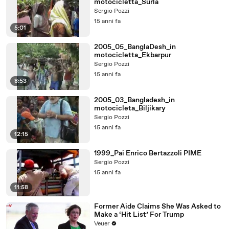
motocicletta_Surla
Sergio Pozzi
15 anni fa
5:01
2005_05_BanglaDesh_in
motocicletta_Ekbarpur
Sergio Pozzi
15 anni fa
8:53
2005_03_Bangladesh_in
motocicleta_Biljikary
Sergio Pozzi
15 anni fa
12:15
1999_Pai Enrico Bertazzoli PIME
Sergio Pozzi
15 anni fa
11:58
Former Aide Claims She Was Asked to
Make a ‘Hit List’ For Trump
Veuer